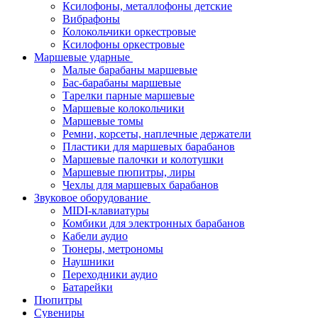
Ксилофоны, металлофоны детские
Вибрафоны
Колокольчики оркестровые
Ксилофоны оркестровые
Маршевые ударные
Малые барабаны маршевые
Бас-барабаны маршевые
Тарелки парные маршевые
Маршевые колокольчики
Маршевые томы
Ремни, корсеты, наплечные держатели
Пластики для маршевых барабанов
Маршевые палочки и колотушки
Маршевые пюпитры, лиры
Чехлы для маршевых барабанов
Звуковое оборудование
MIDI-клавиатуры
Комбики для электронных барабанов
Кабели аудио
Тюнеры, метрономы
Наушники
Переходники аудио
Батарейки
Пюпитры
Сувениры