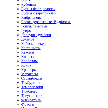
Бонго
Бубенцы
Бубны без тарелочек
Бубны с тарелочками
Вибраслэпы
Блоки деревянные. Вудблоки.
Гонги, там-тамы
Гуиро
Дарбуки, думбеки
Джембе
Кабасы, шекере
Кастаньеты
Кахоны
Клавесы
Ковбеллы
Конга
Крэшеры
Маракасы
Стомпбоксы
Тамбурины
Темплеблоки
Тимбалес
Треугольники
Флексатоны
Фрусты