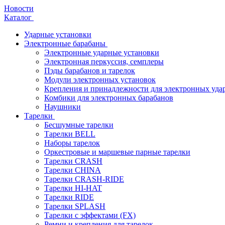
Новости
Каталог
Ударные установки
Электронные барабаны
Электронные ударные установки
Электронная перкуссия, семплеры
Пэды барабанов и тарелок
Модули электронных установок
Крепления и принадлежности для электронных уда
Комбики для электронных барабанов
Наушники
Тарелки
Бесшумные тарелки
Тарелки BELL
Наборы тарелок
Оркестровые и маршевые парные тарелки
Тарелки CRASH
Тарелки CHINA
Тарелки CRASH-RIDE
Тарелки HI-HAT
Тарелки RIDE
Тарелки SPLASH
Тарелки с эффектами (FX)
Ремни и крепления для тарелок