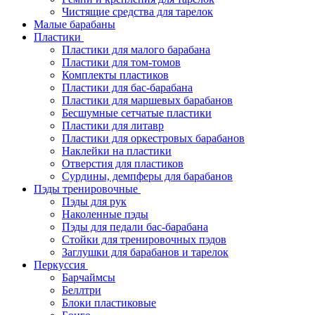
Чистящие средства для тарелок
Малые барабаны
Пластики
Пластики для малого барабана
Пластики для том-томов
Комплекты пластиков
Пластики для бас-барабана
Пластики для маршевых барабанов
Бесшумные сетчатые пластики
Пластики для литавр
Пластики для оркестровых барабанов
Наклейки на пластики
Отверстия для пластиков
Сурдины, демпферы для барабанов
Пэды тренировочные
Пэды для рук
Наколенные пэды
Пэды для педали бас-барабана
Стойки для тренировочных пэдов
Заглушки для барабанов и тарелок
Перкуссия
Барчаймсы
Беллтри
Блоки пластиковые