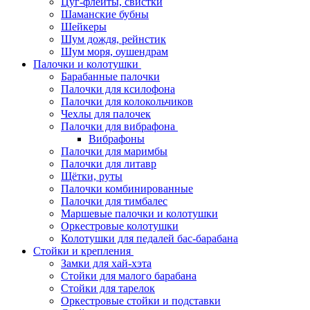
Цуг-флейты, свистки
Шаманские бубны
Шейкеры
Шум дождя, рейнстик
Шум моря, оушендрам
Палочки и колотушки
Барабанные палочки
Палочки для ксилофона
Палочки для колокольчиков
Чехлы для палочек
Палочки для вибрафона
Вибрафоны
Палочки для маримбы
Палочки для литавр
Щётки, руты
Палочки комбинированные
Палочки для тимбалес
Маршевые палочки и колотушки
Оркестровые колотушки
Колотушки для педалей бас-барабана
Стойки и крепления
Замки для хай-хэта
Стойки для малого барабана
Стойки для тарелок
Оркестровые стойки и подставки