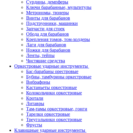
Сурдины, демпферы
Ключи барабанные, мультитулы
Метрономы, тюнеры
Винты для барабанов
Подструнники, машинки
Запчасти для стоек
Обода для барабанов
Крепления томов, том-холдеры
Лаги для барабанов
Ножки для барабанов
Ленты, тейпы
Чистящие средства
Оркестровые ударные инструменты
Бас-барабаны орестровые
Бубны, тамбурины оркестровые
Вибрафоны
Кастаньеты оркестровые
Колокольчики оркестровые
Кротали
Литавры
Там-тамы оркестровые, гонги
Тарелки оркестровые
Треугольники оркестровые
Фрусты
Клавишные ударные инструменты