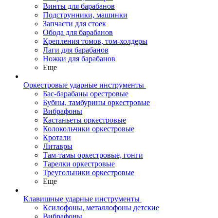
Винты для барабанов
Подструнники, машинки
Запчасти для стоек
Обода для барабанов
Крепления томов, том-холдеры
Лаги для барабанов
Ножки для барабанов
Еще
Оркестровые ударные инструменты
Бас-барабаны орестровые
Бубны, тамбурины оркестровые
Вибрафоны
Кастаньеты оркестровые
Колокольчики оркестровые
Кротали
Литавры
Там-тамы оркестровые, гонги
Тарелки оркестровые
Треугольники оркестровые
Еще
Клавишные ударные инструменты
Ксилофоны, металлофоны детские
Вибрафоны