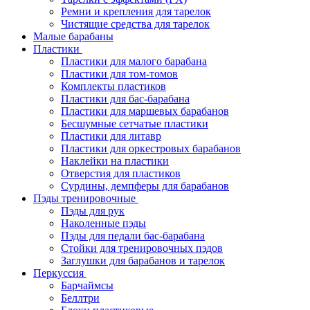
Ремни и крепления для тарелок
Чистящие средства для тарелок
Малые барабаны
Пластики
Пластики для малого барабана
Пластики для том-томов
Комплекты пластиков
Пластики для бас-барабана
Пластики для маршевых барабанов
Бесшумные сетчатые пластики
Пластики для литавр
Пластики для оркестровых барабанов
Наклейки на пластики
Отверстия для пластиков
Сурдины, демпферы для барабанов
Пэды тренировочные
Пэды для рук
Наколенные пэды
Пэды для педали бас-барабана
Стойки для тренировочных пэдов
Заглушки для барабанов и тарелок
Перкуссия
Барчаймсы
Беллтри