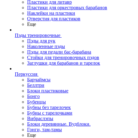
Пластики для литавр
Пластики для оркестровых барабанов
Наклейки на пластики
Отверстия для пластиков
Еще
Пэды тренировочные
Пэды для рук
Наколенные пэды
Пэды для педали бас-барабана
Стойки для тренировочных пэдов
Заглушки для барабанов и тарелок
Перкуссия
Барчаймсы
Беллтри
Блоки пластиковые
Бонго
Бубенцы
Бубны без тарелочек
Бубны с тарелочками
Вибраслэпы
Блоки деревянные. Вудблоки.
Гонги, там-тамы
Еще