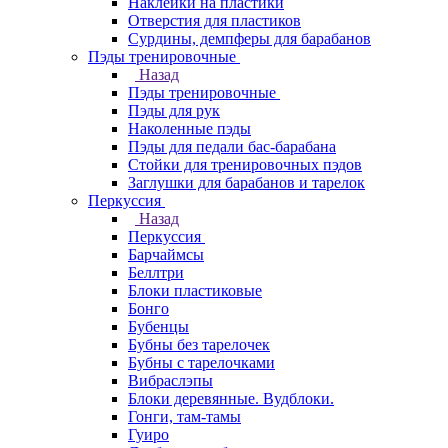
Наклейки на пластики
Отверстия для пластиков
Сурдины, демпферы для барабанов
Пэды тренировочные
Назад
Пэды тренировочные
Пэды для рук
Наколенные пэды
Пэды для педали бас-барабана
Стойки для тренировочных пэдов
Заглушки для барабанов и тарелок
Перкуссия
Назад
Перкуссия
Барчаймсы
Беллтри
Блоки пластиковые
Бонго
Бубенцы
Бубны без тарелочек
Бубны с тарелочками
Вибраслэпы
Блоки деревянные. Вудблоки.
Гонги, там-тамы
Гуиро