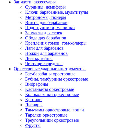
Запчасти, аксессуары
Сурдины, демпферы
Ключи барабанные, мультитулы
Метрономы, тюнеры
Винты для барабанов
Подструнники, машинки
Запчасти для стоек
Обода для барабанов
Крепления томов, том-холдеры
Лаги для барабанов
Ножки для барабанов
Ленты, тейпы
Чистящие средства
Оркестровые ударные инструменты
Бас-барабаны орестровые
Бубны, тамбурины оркестровые
Вибрафоны
Кастаньеты оркестровые
Колокольчики оркестровые
Кротали
Литавры
Там-тамы оркестровые, гонги
Тарелки оркестровые
Треугольники оркестровые
Фрусты