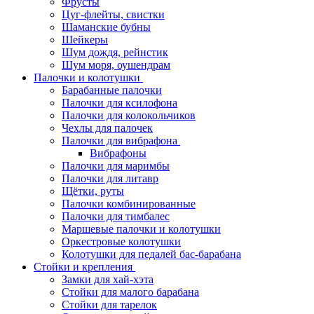
Фрусты
Цуг-флейты, свистки
Шаманские бубны
Шейкеры
Шум дождя, рейнстик
Шум моря, оушендрам
Палочки и колотушки
Барабанные палочки
Палочки для ксилофона
Палочки для колокольчиков
Чехлы для палочек
Палочки для вибрафона
Вибрафоны
Палочки для маримбы
Палочки для литавр
Щётки, руты
Палочки комбинированные
Палочки для тимбалес
Маршевые палочки и колотушки
Оркестровые колотушки
Колотушки для педалей бас-барабана
Стойки и крепления
Замки для хай-хэта
Стойки для малого барабана
Стойки для тарелок