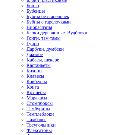
Блоки пластиковые
Бонго
Бубенцы
Бубны без тарелочек
Бубны с тарелочками
Вибраслэпы
Блоки деревянные. Вудблоки.
Гонги, там-тамы
Гуиро
Дарбуки, думбеки
Джембе
Кабасы, шекере
Кастаньеты
Кахоны
Клавесы
Ковбеллы
Конга
Крэшеры
Маракасы
Стомпбоксы
Тамбурины
Темплеблоки
Тимбалес
Треугольники
Флексатоны