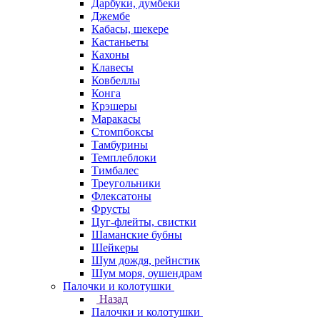
Дарбуки, думбеки
Джембе
Кабасы, шекере
Кастаньеты
Кахоны
Клавесы
Ковбеллы
Конга
Крэшеры
Маракасы
Стомпбоксы
Тамбурины
Темплеблоки
Тимбалес
Треугольники
Флексатоны
Фрусты
Цуг-флейты, свистки
Шаманские бубны
Шейкеры
Шум дождя, рейнстик
Шум моря, оушендрам
Палочки и колотушки
Назад
Палочки и колотушки