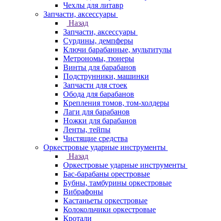
Чехлы для литавр
Запчасти, аксессуары
Назад
Запчасти, аксессуары
Сурдины, демпферы
Ключи барабанные, мультитулы
Метрономы, тюнеры
Винты для барабанов
Подструнники, машинки
Запчасти для стоек
Обода для барабанов
Крепления томов, том-холдеры
Лаги для барабанов
Ножки для барабанов
Ленты, тейпы
Чистящие средства
Оркестровые ударные инструменты
Назад
Оркестровые ударные инструменты
Бас-барабаны орестровые
Бубны, тамбурины оркестровые
Вибрафоны
Кастаньеты оркестровые
Колокольчики оркестровые
Кротали