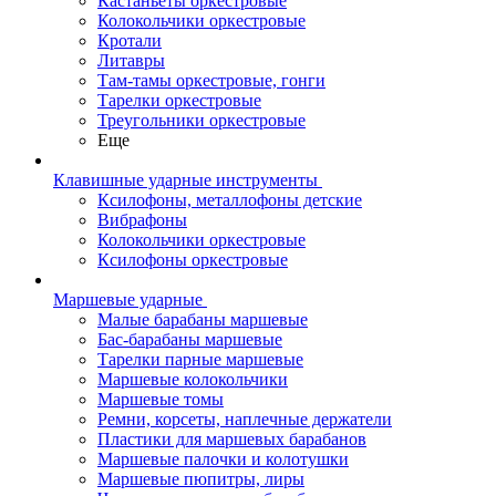
Кастаньеты оркестровые
Колокольчики оркестровые
Кротали
Литавры
Там-тамы оркестровые, гонги
Тарелки оркестровые
Треугольники оркестровые
Еще
Клавишные ударные инструменты
Ксилофоны, металлофоны детские
Вибрафоны
Колокольчики оркестровые
Ксилофоны оркестровые
Маршевые ударные
Малые барабаны маршевые
Бас-барабаны маршевые
Тарелки парные маршевые
Маршевые колокольчики
Маршевые томы
Ремни, корсеты, наплечные держатели
Пластики для маршевых барабанов
Маршевые палочки и колотушки
Маршевые пюпитры, лиры