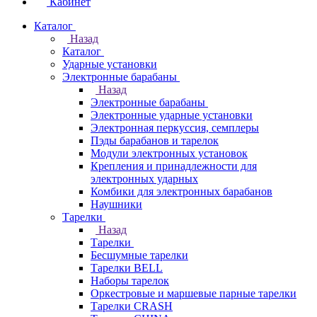
Кабинет
Каталог
Назад
Каталог
Ударные установки
Электронные барабаны
Назад
Электронные барабаны
Электронные ударные установки
Электронная перкуссия, семплеры
Пэды барабанов и тарелок
Модули электронных установок
Крепления и принадлежности для
электронных ударных
Комбики для электронных барабанов
Наушники
Тарелки
Назад
Тарелки
Бесшумные тарелки
Тарелки BELL
Наборы тарелок
Оркестровые и маршевые парные тарелки
Тарелки CRASH