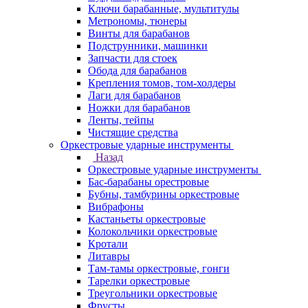
Ключи барабанные, мультитулы
Метрономы, тюнеры
Винты для барабанов
Подструнники, машинки
Запчасти для стоек
Обода для барабанов
Крепления томов, том-холдеры
Лаги для барабанов
Ножки для барабанов
Ленты, тейпы
Чистящие средства
Оркестровые ударные инструменты
Назад
Оркестровые ударные инструменты
Бас-барабаны орестровые
Бубны, тамбурины оркестровые
Вибрафоны
Кастаньеты оркестровые
Колокольчики оркестровые
Кротали
Литавры
Там-тамы оркестровые, гонги
Тарелки оркестровые
Треугольники оркестровые
Фрусты