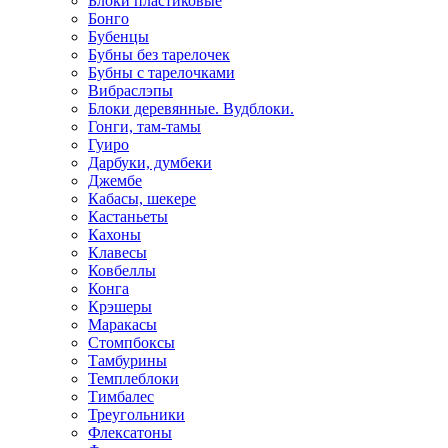
Блоки пластиковые
Бонго
Бубенцы
Бубны без тарелочек
Бубны с тарелочками
Вибраслэпы
Блоки деревянные. Вудблоки.
Гонги, там-тамы
Гуиро
Дарбуки, думбеки
Джембе
Кабасы, шекере
Кастаньеты
Кахоны
Клавесы
Ковбеллы
Конга
Крэшеры
Маракасы
Стомпбоксы
Тамбурины
Темплеблоки
Тимбалес
Треугольники
Флексатоны