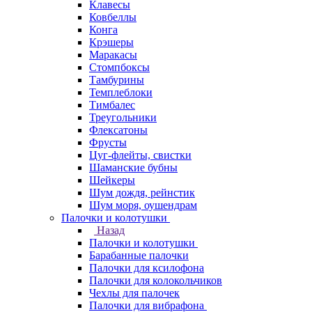
Клавесы
Ковбеллы
Конга
Крэшеры
Маракасы
Стомпбоксы
Тамбурины
Темплеблоки
Тимбалес
Треугольники
Флексатоны
Фрусты
Цуг-флейты, свистки
Шаманские бубны
Шейкеры
Шум дождя, рейнстик
Шум моря, оушендрам
Палочки и колотушки
Назад
Палочки и колотушки
Барабанные палочки
Палочки для ксилофона
Палочки для колокольчиков
Чехлы для палочек
Палочки для вибрафона