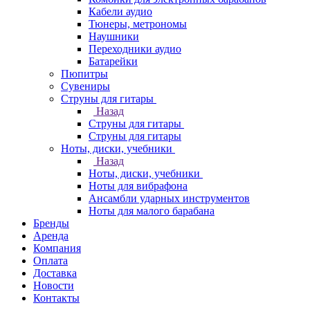
Кабели аудио
Тюнеры, метрономы
Наушники
Переходники аудио
Батарейки
Пюпитры
Сувениры
Струны для гитары
Назад
Струны для гитары
Струны для гитары
Ноты, диски, учебники
Назад
Ноты, диски, учебники
Ноты для вибрафона
Ансамбли ударных инструментов
Ноты для малого барабана
Бренды
Аренда
Компания
Оплата
Доставка
Новости
Контакты