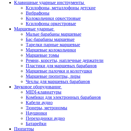
Клавишные ударные инструменты
Ксилофоны, металлофоны детские
Вибрафоны
Колокольчики оркестровые
Ксилофоны оркестровые
Маршевые ударные
Малые барабаны маршевые
Бас-барабаны маршевые
Тарелки парные маршевые
Маршевые колокольчики
Маршевые томы
Ремни, корсеты, наплечные держатели
Пластики для маршевых барабанов
Маршевые палочки и колотушки
Маршевые пюпитры, лиры
Чехлы для маршевых барабанов
Звуковое оборудование
MIDI-клавиатуры
Комбики для электронных барабанов
Кабели аудио
Тюнеры, метрономы
Наушники
Переходники аудио
Батарейки
Пюпитры