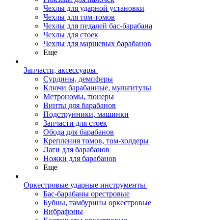
Чехлы для ударной установки
Чехлы для том-томов
Чехлы для педалей бас-барабана
Чехлы для стоек
Чехлы для маршевых барабанов
Еще
Запчасти, аксессуары
Сурдины, демпферы
Ключи барабанные, мультитулы
Метрономы, тюнеры
Винты для барабанов
Подструнники, машинки
Запчасти для стоек
Обода для барабанов
Крепления томов, том-холдеры
Лаги для барабанов
Ножки для барабанов
Еще
Оркестровые ударные инструменты
Бас-барабаны орестровые
Бубны, тамбурины оркестровые
Вибрафоны