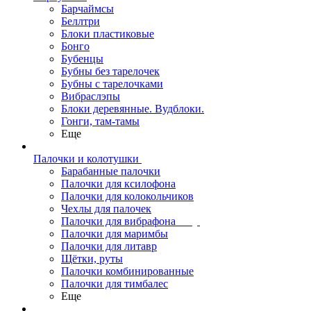
Барчаймсы
Беллтри
Блоки пластиковые
Бонго
Бубенцы
Бубны без тарелочек
Бубны с тарелочками
Вибраслэпы
Блоки деревянные. Вудблоки.
Гонги, там-тамы
Еще
Палочки и колотушки
Барабанные палочки
Палочки для ксилофона
Палочки для колокольчиков
Чехлы для палочек
Палочки для вибрафона
Палочки для маримбы
Палочки для литавр
Щётки, руты
Палочки комбинированные
Палочки для тимбалес
Еще