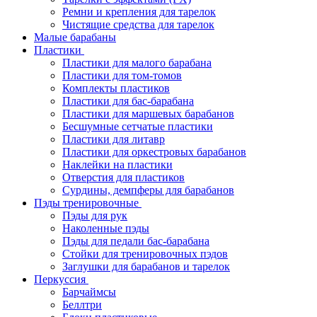
Ремни и крепления для тарелок
Чистящие средства для тарелок
Малые барабаны
Пластики
Пластики для малого барабана
Пластики для том-томов
Комплекты пластиков
Пластики для бас-барабана
Пластики для маршевых барабанов
Бесшумные сетчатые пластики
Пластики для литавр
Пластики для оркестровых барабанов
Наклейки на пластики
Отверстия для пластиков
Сурдины, демпферы для барабанов
Пэды тренировочные
Пэды для рук
Наколенные пэды
Пэды для педали бас-барабана
Стойки для тренировочных пэдов
Заглушки для барабанов и тарелок
Перкуссия
Барчаймсы
Беллтри