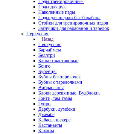
Пэды тренировочные
Пэды для рук
Наколенные пэды
Пэды для педали бас-барабана
Стойки для тренировочных пэдов
Заглушки для барабанов и тарелок
Перкуссия
Назад
Перкуссия
Барчаймсы
Беллтри
Блоки пластиковые
Бонго
Бубенцы
Бубны без тарелочек
Бубны с тарелочками
Вибраслэпы
Блоки деревянные. Вудблоки.
Гонги, там-тамы
Гуиро
Дарбуки, думбеки
Джембе
Кабасы, шекере
Кастаньеты
Кахоны