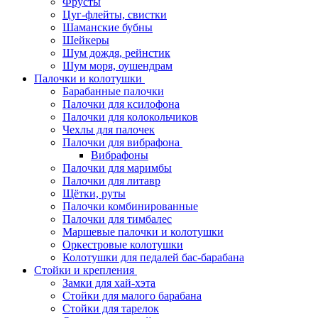
Фрусты
Цуг-флейты, свистки
Шаманские бубны
Шейкеры
Шум дождя, рейнстик
Шум моря, оушендрам
Палочки и колотушки
Барабанные палочки
Палочки для ксилофона
Палочки для колокольчиков
Чехлы для палочек
Палочки для вибрафона
Вибрафоны
Палочки для маримбы
Палочки для литавр
Щётки, руты
Палочки комбинированные
Палочки для тимбалес
Маршевые палочки и колотушки
Оркестровые колотушки
Колотушки для педалей бас-барабана
Стойки и крепления
Замки для хай-хэта
Стойки для малого барабана
Стойки для тарелок