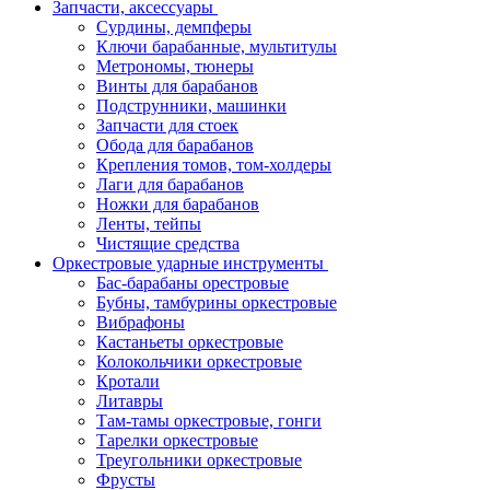
Запчасти, аксессуары
Сурдины, демпферы
Ключи барабанные, мультитулы
Метрономы, тюнеры
Винты для барабанов
Подструнники, машинки
Запчасти для стоек
Обода для барабанов
Крепления томов, том-холдеры
Лаги для барабанов
Ножки для барабанов
Ленты, тейпы
Чистящие средства
Оркестровые ударные инструменты
Бас-барабаны орестровые
Бубны, тамбурины оркестровые
Вибрафоны
Кастаньеты оркестровые
Колокольчики оркестровые
Кротали
Литавры
Там-тамы оркестровые, гонги
Тарелки оркестровые
Треугольники оркестровые
Фрусты