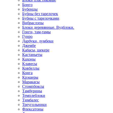
Блоки пластиковые
Бонго
Бубенцы
Бубны без тарелочек
Бубны с тарелочками
Вибраслэпы
Блоки деревянные. Вудблоки.
Гонги, там-тамы
Гуиро
Дарбуки, думбеки
Джембе
Кабасы, шекере
Кастаньеты
Кахоны
Клавесы
Ковбеллы
Конга
Крэшеры
Маракасы
Стомпбоксы
Тамбурины
Темплеблоки
Тимбалес
Треугольники
Флексатоны