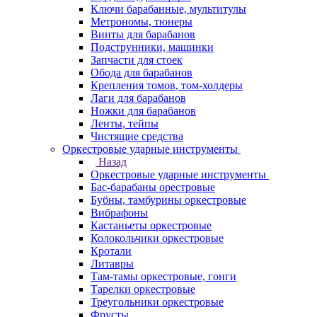
Ключи барабанные, мультитулы
Метрономы, тюнеры
Винты для барабанов
Подструнники, машинки
Запчасти для стоек
Обода для барабанов
Крепления томов, том-холдеры
Лаги для барабанов
Ножки для барабанов
Ленты, тейпы
Чистящие средства
Оркестровые ударные инструменты
Назад
Оркестровые ударные инструменты
Бас-барабаны орестровые
Бубны, тамбурины оркестровые
Вибрафоны
Кастаньеты оркестровые
Колокольчики оркестровые
Кротали
Литавры
Там-тамы оркестровые, гонги
Тарелки оркестровые
Треугольники оркестровые
Фрусты