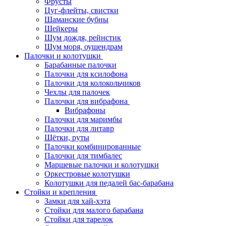
Фрусты
Цуг-флейты, свистки
Шаманские бубны
Шейкеры
Шум дождя, рейнстик
Шум моря, оушендрам
Палочки и колотушки
Барабанные палочки
Палочки для ксилофона
Палочки для колокольчиков
Чехлы для палочек
Палочки для вибрафона
Вибрафоны
Палочки для маримбы
Палочки для литавр
Щётки, руты
Палочки комбинированные
Палочки для тимбалес
Маршевые палочки и колотушки
Оркестровые колотушки
Колотушки для педалей бас-барабана
Стойки и крепления
Замки для хай-хэта
Стойки для малого барабана
Стойки для тарелок