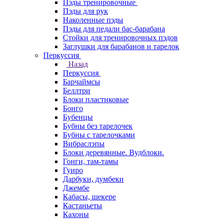
Пэды тренировочные
Пэды для рук
Наколенные пэды
Пэды для педали бас-барабана
Стойки для тренировочных пэдов
Заглушки для барабанов и тарелок
Перкуссия
Назад
Перкуссия
Барчаймсы
Беллтри
Блоки пластиковые
Бонго
Бубенцы
Бубны без тарелочек
Бубны с тарелочками
Вибраслэпы
Блоки деревянные. Вудблоки.
Гонги, там-тамы
Гуиро
Дарбуки, думбеки
Джембе
Кабасы, шекере
Кастаньеты
Кахоны