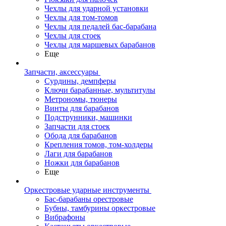
Чехлы для ударной установки
Чехлы для том-томов
Чехлы для педалей бас-барабана
Чехлы для стоек
Чехлы для маршевых барабанов
Еще
Запчасти, аксессуары
Сурдины, демпферы
Ключи барабанные, мультитулы
Метрономы, тюнеры
Винты для барабанов
Подструнники, машинки
Запчасти для стоек
Обода для барабанов
Крепления томов, том-холдеры
Лаги для барабанов
Ножки для барабанов
Еще
Оркестровые ударные инструменты
Бас-барабаны орестровые
Бубны, тамбурины оркестровые
Вибрафоны