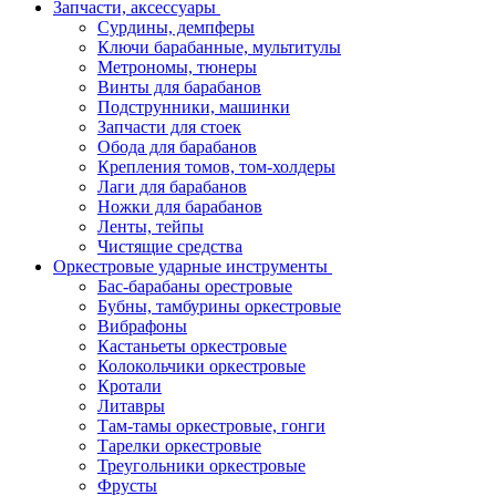
Запчасти, аксессуары
Сурдины, демпферы
Ключи барабанные, мультитулы
Метрономы, тюнеры
Винты для барабанов
Подструнники, машинки
Запчасти для стоек
Обода для барабанов
Крепления томов, том-холдеры
Лаги для барабанов
Ножки для барабанов
Ленты, тейпы
Чистящие средства
Оркестровые ударные инструменты
Бас-барабаны орестровые
Бубны, тамбурины оркестровые
Вибрафоны
Кастаньеты оркестровые
Колокольчики оркестровые
Кротали
Литавры
Там-тамы оркестровые, гонги
Тарелки оркестровые
Треугольники оркестровые
Фрусты