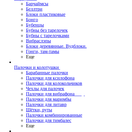
Барчаймсы
Беллтри
Блоки пластиковые
Бонго
Бубенцы
Бубны без тарелочек
Бубны с тарелочками
Вибраслэпы
Блоки деревянные. Вудблоки.
Гонги, там-тамы
Еще
Палочки и колотушки
Барабанные палочки
Палочки для ксилофона
Палочки для колокольчиков
Чехлы для палочек
Палочки для вибрафона
Палочки для маримбы
Палочки для литавр
Щётки, руты
Палочки комбинированные
Палочки для тимбалес
Еще