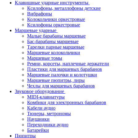
Клавишные ударные инструменты
Ксилофоны, металлофоны детские
Вибрафоны
Колокольчики оркестровые
Ксилофоны оркестровые
Маршевые ударные
Малые барабаны маршевые
Бас-барабаны маршевые
Тарелки парные маршевые
Маршевые колокольчики
Маршевые томы
Ремни, корсеты, наплечные держатели
Пластики для маршевых барабанов
Маршевые палочки и колотушки
Маршевые пюпитры, лиры
Чехлы для маршевых барабанов
Звуковое оборудование
MIDI-клавиатуры
Комбики для электронных барабанов
Кабели аудио
Тюнеры, метрономы
Наушники
Переходники аудио
Батарейки
Пюпитры