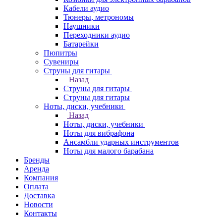
Кабели аудио
Тюнеры, метрономы
Наушники
Переходники аудио
Батарейки
Пюпитры
Сувениры
Струны для гитары
Назад
Струны для гитары
Струны для гитары
Ноты, диски, учебники
Назад
Ноты, диски, учебники
Ноты для вибрафона
Ансамбли ударных инструментов
Ноты для малого барабана
Бренды
Аренда
Компания
Оплата
Доставка
Новости
Контакты