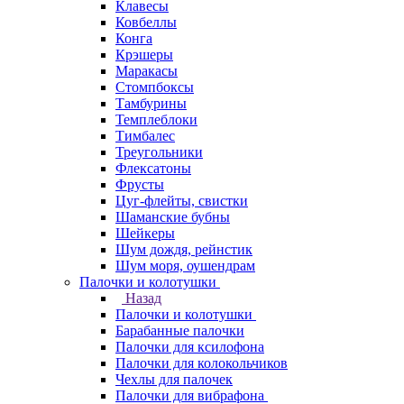
Клавесы
Ковбеллы
Конга
Крэшеры
Маракасы
Стомпбоксы
Тамбурины
Темплеблоки
Тимбалес
Треугольники
Флексатоны
Фрусты
Цуг-флейты, свистки
Шаманские бубны
Шейкеры
Шум дождя, рейнстик
Шум моря, оушендрам
Палочки и колотушки
Назад
Палочки и колотушки
Барабанные палочки
Палочки для ксилофона
Палочки для колокольчиков
Чехлы для палочек
Палочки для вибрафона