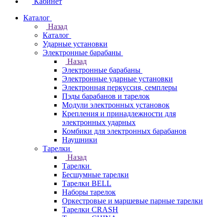
Кабинет
Каталог
Назад
Каталог
Ударные установки
Электронные барабаны
Назад
Электронные барабаны
Электронные ударные установки
Электронная перкуссия, семплеры
Пэды барабанов и тарелок
Модули электронных установок
Крепления и принадлежности для
электронных ударных
Комбики для электронных барабанов
Наушники
Тарелки
Назад
Тарелки
Бесшумные тарелки
Тарелки BELL
Наборы тарелок
Оркестровые и маршевые парные тарелки
Тарелки CRASH