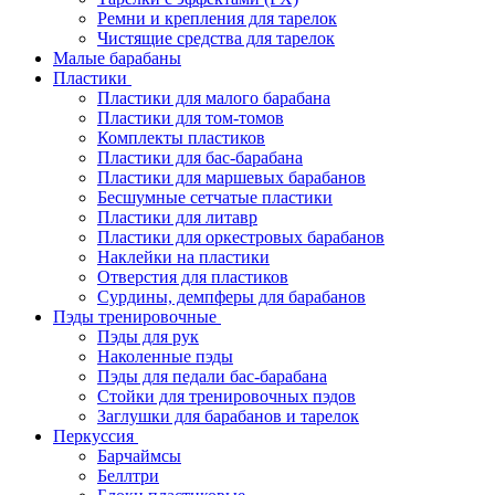
Ремни и крепления для тарелок
Чистящие средства для тарелок
Малые барабаны
Пластики
Пластики для малого барабана
Пластики для том-томов
Комплекты пластиков
Пластики для бас-барабана
Пластики для маршевых барабанов
Бесшумные сетчатые пластики
Пластики для литавр
Пластики для оркестровых барабанов
Наклейки на пластики
Отверстия для пластиков
Сурдины, демпферы для барабанов
Пэды тренировочные
Пэды для рук
Наколенные пэды
Пэды для педали бас-барабана
Стойки для тренировочных пэдов
Заглушки для барабанов и тарелок
Перкуссия
Барчаймсы
Беллтри