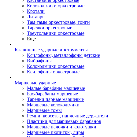
Кастаньеты оркестровые
Колокольчики оркестровые
Кротали
Литавры
Там-тамы оркестровые, гонги
Тарелки оркестровые
Треугольники оркестровые
Еще
Клавишные ударные инструменты
Ксилофоны, металлофоны детские
Вибрафоны
Колокольчики оркестровые
Ксилофоны оркестровые
Маршевые ударные
Малые барабаны маршевые
Бас-барабаны маршевые
Тарелки парные маршевые
Маршевые колокольчики
Маршевые томы
Ремни, корсеты, наплечные держатели
Пластики для маршевых барабанов
Маршевые палочки и колотушки
Маршевые пюпитры, лиры