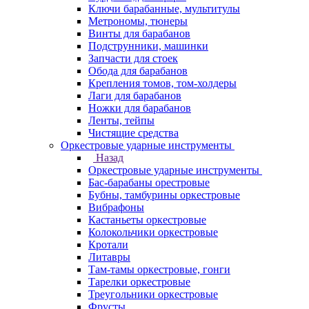
Ключи барабанные, мультитулы
Метрономы, тюнеры
Винты для барабанов
Подструнники, машинки
Запчасти для стоек
Обода для барабанов
Крепления томов, том-холдеры
Лаги для барабанов
Ножки для барабанов
Ленты, тейпы
Чистящие средства
Оркестровые ударные инструменты
Назад
Оркестровые ударные инструменты
Бас-барабаны орестровые
Бубны, тамбурины оркестровые
Вибрафоны
Кастаньеты оркестровые
Колокольчики оркестровые
Кротали
Литавры
Там-тамы оркестровые, гонги
Тарелки оркестровые
Треугольники оркестровые
Фрусты