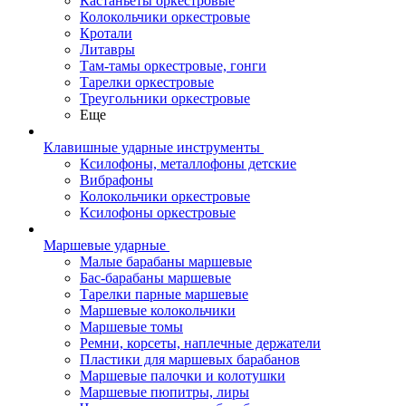
Кастаньеты оркестровые
Колокольчики оркестровые
Кротали
Литавры
Там-тамы оркестровые, гонги
Тарелки оркестровые
Треугольники оркестровые
Еще
Клавишные ударные инструменты
Ксилофоны, металлофоны детские
Вибрафоны
Колокольчики оркестровые
Ксилофоны оркестровые
Маршевые ударные
Малые барабаны маршевые
Бас-барабаны маршевые
Тарелки парные маршевые
Маршевые колокольчики
Маршевые томы
Ремни, корсеты, наплечные держатели
Пластики для маршевых барабанов
Маршевые палочки и колотушки
Маршевые пюпитры, лиры