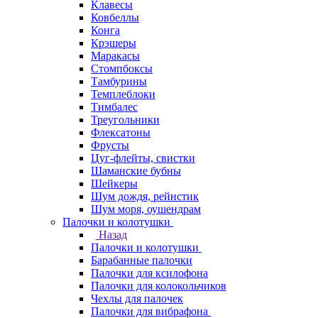
Клавесы
Ковбеллы
Конга
Крэшеры
Маракасы
Стомпбоксы
Тамбурины
Темплеблоки
Тимбалес
Треугольники
Флексатоны
Фрусты
Цуг-флейты, свистки
Шаманские бубны
Шейкеры
Шум дождя, рейнстик
Шум моря, оушендрам
Палочки и колотушки
Назад
Палочки и колотушки
Барабанные палочки
Палочки для ксилофона
Палочки для колокольчиков
Чехлы для палочек
Палочки для вибрафона