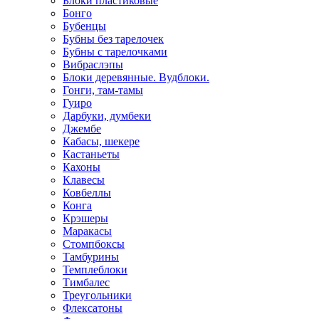
Блоки пластиковые
Бонго
Бубенцы
Бубны без тарелочек
Бубны с тарелочками
Вибраслэпы
Блоки деревянные. Вудблоки.
Гонги, там-тамы
Гуиро
Дарбуки, думбеки
Джембе
Кабасы, шекере
Кастаньеты
Кахоны
Клавесы
Ковбеллы
Конга
Крэшеры
Маракасы
Стомпбоксы
Тамбурины
Темплеблоки
Тимбалес
Треугольники
Флексатоны