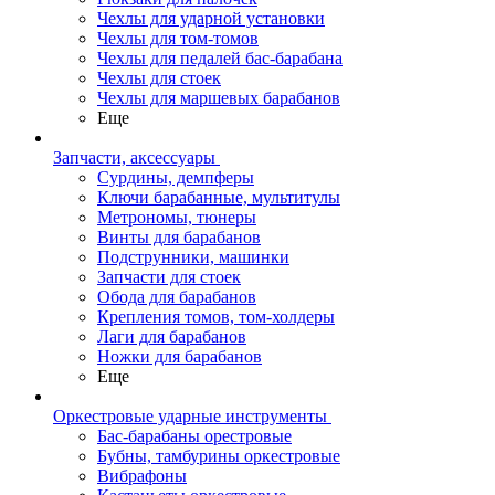
Чехлы для ударной установки
Чехлы для том-томов
Чехлы для педалей бас-барабана
Чехлы для стоек
Чехлы для маршевых барабанов
Еще
Запчасти, аксессуары
Сурдины, демпферы
Ключи барабанные, мультитулы
Метрономы, тюнеры
Винты для барабанов
Подструнники, машинки
Запчасти для стоек
Обода для барабанов
Крепления томов, том-холдеры
Лаги для барабанов
Ножки для барабанов
Еще
Оркестровые ударные инструменты
Бас-барабаны орестровые
Бубны, тамбурины оркестровые
Вибрафоны