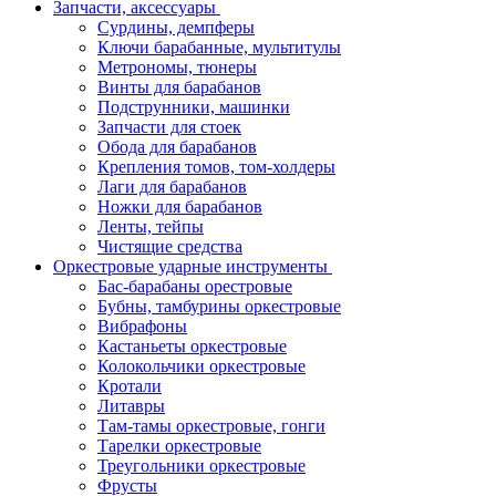
Запчасти, аксессуары
Сурдины, демпферы
Ключи барабанные, мультитулы
Метрономы, тюнеры
Винты для барабанов
Подструнники, машинки
Запчасти для стоек
Обода для барабанов
Крепления томов, том-холдеры
Лаги для барабанов
Ножки для барабанов
Ленты, тейпы
Чистящие средства
Оркестровые ударные инструменты
Бас-барабаны орестровые
Бубны, тамбурины оркестровые
Вибрафоны
Кастаньеты оркестровые
Колокольчики оркестровые
Кротали
Литавры
Там-тамы оркестровые, гонги
Тарелки оркестровые
Треугольники оркестровые
Фрусты