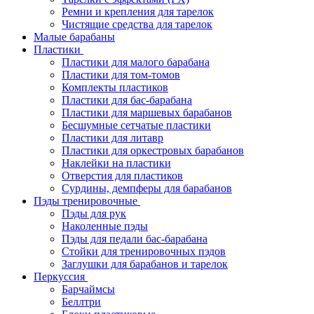
Ремни и крепления для тарелок
Чистящие средства для тарелок
Малые барабаны
Пластики
Пластики для малого барабана
Пластики для том-томов
Комплекты пластиков
Пластики для бас-барабана
Пластики для маршевых барабанов
Бесшумные сетчатые пластики
Пластики для литавр
Пластики для оркестровых барабанов
Наклейки на пластики
Отверстия для пластиков
Сурдины, демпферы для барабанов
Пэды тренировочные
Пэды для рук
Наколенные пэды
Пэды для педали бас-барабана
Стойки для тренировочных пэдов
Заглушки для барабанов и тарелок
Перкуссия
Барчаймсы
Беллтри