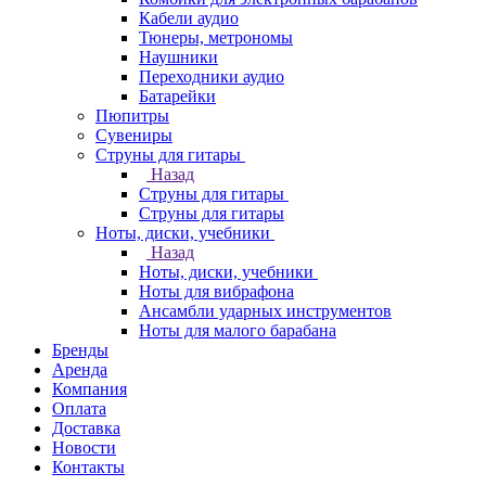
Кабели аудио
Тюнеры, метрономы
Наушники
Переходники аудио
Батарейки
Пюпитры
Сувениры
Струны для гитары
Назад
Струны для гитары
Струны для гитары
Ноты, диски, учебники
Назад
Ноты, диски, учебники
Ноты для вибрафона
Ансамбли ударных инструментов
Ноты для малого барабана
Бренды
Аренда
Компания
Оплата
Доставка
Новости
Контакты