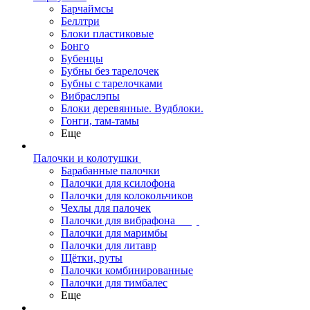
Барчаймсы
Беллтри
Блоки пластиковые
Бонго
Бубенцы
Бубны без тарелочек
Бубны с тарелочками
Вибраслэпы
Блоки деревянные. Вудблоки.
Гонги, там-тамы
Еще
Палочки и колотушки
Барабанные палочки
Палочки для ксилофона
Палочки для колокольчиков
Чехлы для палочек
Палочки для вибрафона
Палочки для маримбы
Палочки для литавр
Щётки, руты
Палочки комбинированные
Палочки для тимбалес
Еще