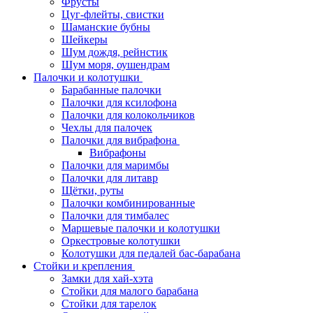
Фрусты
Цуг-флейты, свистки
Шаманские бубны
Шейкеры
Шум дождя, рейнстик
Шум моря, оушендрам
Палочки и колотушки
Барабанные палочки
Палочки для ксилофона
Палочки для колокольчиков
Чехлы для палочек
Палочки для вибрафона
Вибрафоны
Палочки для маримбы
Палочки для литавр
Щётки, руты
Палочки комбинированные
Палочки для тимбалес
Маршевые палочки и колотушки
Оркестровые колотушки
Колотушки для педалей бас-барабана
Стойки и крепления
Замки для хай-хэта
Стойки для малого барабана
Стойки для тарелок