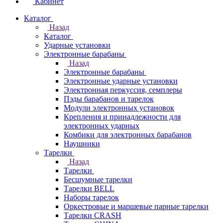
Кабинет
Каталог
Назад
Каталог
Ударные установки
Электронные барабаны
Назад
Электронные барабаны
Электронные ударные установки
Электронная перкуссия, семплеры
Пэды барабанов и тарелок
Модули электронных установок
Крепления и принадлежности для
электронных ударных
Комбики для электронных барабанов
Наушники
Тарелки
Назад
Тарелки
Бесшумные тарелки
Тарелки BELL
Наборы тарелок
Оркестровые и маршевые парные тарелки
Тарелки CRASH