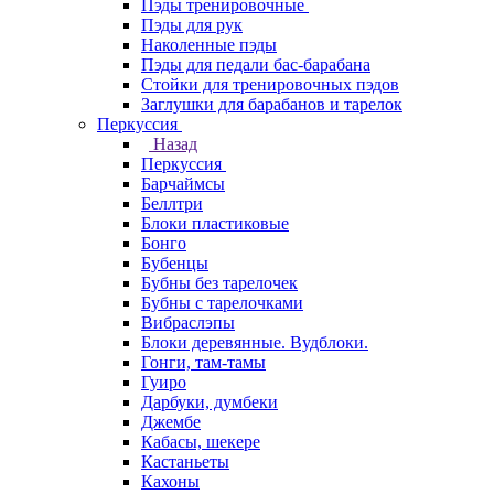
Пэды тренировочные
Пэды для рук
Наколенные пэды
Пэды для педали бас-барабана
Стойки для тренировочных пэдов
Заглушки для барабанов и тарелок
Перкуссия
Назад
Перкуссия
Барчаймсы
Беллтри
Блоки пластиковые
Бонго
Бубенцы
Бубны без тарелочек
Бубны с тарелочками
Вибраслэпы
Блоки деревянные. Вудблоки.
Гонги, там-тамы
Гуиро
Дарбуки, думбеки
Джембе
Кабасы, шекере
Кастаньеты
Кахоны