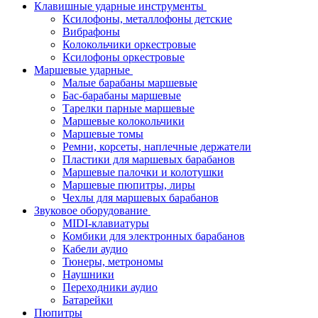
Клавишные ударные инструменты
Ксилофоны, металлофоны детские
Вибрафоны
Колокольчики оркестровые
Ксилофоны оркестровые
Маршевые ударные
Малые барабаны маршевые
Бас-барабаны маршевые
Тарелки парные маршевые
Маршевые колокольчики
Маршевые томы
Ремни, корсеты, наплечные держатели
Пластики для маршевых барабанов
Маршевые палочки и колотушки
Маршевые пюпитры, лиры
Чехлы для маршевых барабанов
Звуковое оборудование
MIDI-клавиатуры
Комбики для электронных барабанов
Кабели аудио
Тюнеры, метрономы
Наушники
Переходники аудио
Батарейки
Пюпитры