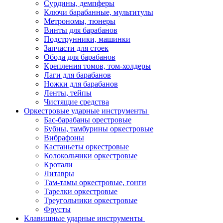
Сурдины, демпферы
Ключи барабанные, мультитулы
Метрономы, тюнеры
Винты для барабанов
Подструнники, машинки
Запчасти для стоек
Обода для барабанов
Крепления томов, том-холдеры
Лаги для барабанов
Ножки для барабанов
Ленты, тейпы
Чистящие средства
Оркестровые ударные инструменты
Бас-барабаны орестровые
Бубны, тамбурины оркестровые
Вибрафоны
Кастаньеты оркестровые
Колокольчики оркестровые
Кротали
Литавры
Там-тамы оркестровые, гонги
Тарелки оркестровые
Треугольники оркестровые
Фрусты
Клавишные ударные инструменты