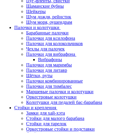
Цуг-флейты, свистки
Шаманские бубны
Шейкеры
Шум дождя, рейнстик
Шум моря, оушендрам
Палочки и колотушки
Барабанные палочки
Палочки для ксилофона
Палочки для колокольчиков
Чехлы для палочек
Палочки для вибрафона
Вибрафоны
Палочки для маримбы
Палочки для литавр
Щётки, руты
Палочки комбинированные
Палочки для тимбалес
Маршевые палочки и колотушки
Оркестровые колотушки
Колотушки для педалей бас-барабана
Стойки и крепления
Замки для хай-хэта
Стойки для малого барабана
Стойки для тарелок
Оркестровые стойки и подставки