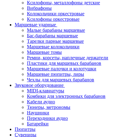
Ксилофоны, металлофоны детские
Вибрафоны
Колокольчики оркестровые
Ксилофоны оркестровые
Маршевые ударные
Малые барабаны маршевые
Бас-барабаны маршевые
Тарелки парные маршевые
Маршевые колокольчики
Маршевые томы
Ремни, корсеты, наплечные держатели
Пластики для маршевых барабанов
Маршевые палочки и колотушки
Маршевые пюпитры, лиры
Чехлы для маршевых барабанов
Звуковое оборудование
MIDI-клавиатуры
Комбики для электронных барабанов
Кабели аудио
Тюнеры, метрономы
Наушники
Переходники аудио
Батарейки
Пюпитры
Сувениры