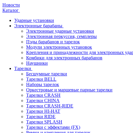
Новости
Каталог
Ударные установки
Электронные барабаны
Электронные ударные установки
Электронная перкуссия, семплеры
Пэды барабанов и тарелок
Модули электронных установок
Крепления и принадлежности для электронных уда
Комбики для электронных барабанов
Наушники
Тарелки
Бесшумные тарелки
Тарелки BELL
Наборы тарелок
Оркестровые и маршевые парные тарелки
Тарелки CRASH
Тарелки CHINA
Тарелки CRASH-RIDE
Тарелки HI-HAT
Тарелки RIDE
Тарелки SPLASH
Тарелки с эффектами (FX)
Ремни и крепления для тарелок