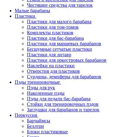
Чистящие средства для тарелок
Малые барабаны
Пластики
Пластики для малого барабана
Пластики для том-томов
Комплекты пластиков
Пластики для бас-барабана
Пластики для маршевых барабанов
Бесшумные сетчатые пластики
Пластики для литавр
Пластики для оркестровых барабанов
Наклейки на пластики
Отверстия для пластиков
Сурдины, демпферы для барабанов
Пэды тренировочные
Пэды для рук
Наколенные пэды
Пэды для педали бас-барабана
Стойки для тренировочных пэдов
Заглушки для барабанов и тарелок
Перкуссия
Барчаймсы
Беллтри
Блоки пластиковые