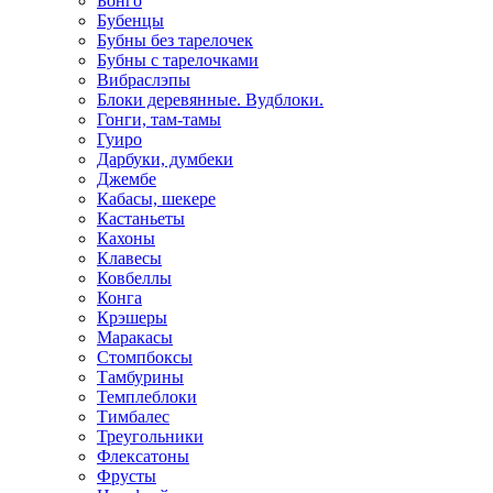
Бонго
Бубенцы
Бубны без тарелочек
Бубны с тарелочками
Вибраслэпы
Блоки деревянные. Вудблоки.
Гонги, там-тамы
Гуиро
Дарбуки, думбеки
Джембе
Кабасы, шекере
Кастаньеты
Кахоны
Клавесы
Ковбеллы
Конга
Крэшеры
Маракасы
Стомпбоксы
Тамбурины
Темплеблоки
Тимбалес
Треугольники
Флексатоны
Фрусты