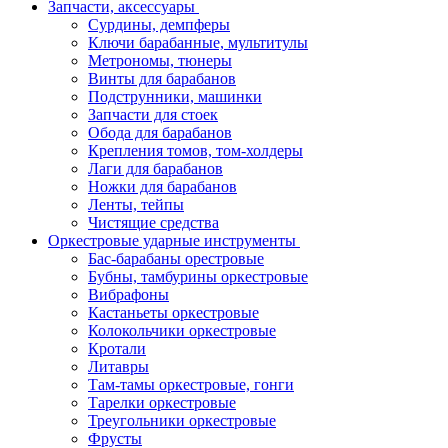
Запчасти, аксессуары
Сурдины, демпферы
Ключи барабанные, мультитулы
Метрономы, тюнеры
Винты для барабанов
Подструнники, машинки
Запчасти для стоек
Обода для барабанов
Крепления томов, том-холдеры
Лаги для барабанов
Ножки для барабанов
Ленты, тейпы
Чистящие средства
Оркестровые ударные инструменты
Бас-барабаны орестровые
Бубны, тамбурины оркестровые
Вибрафоны
Кастаньеты оркестровые
Колокольчики оркестровые
Кротали
Литавры
Там-тамы оркестровые, гонги
Тарелки оркестровые
Треугольники оркестровые
Фрусты