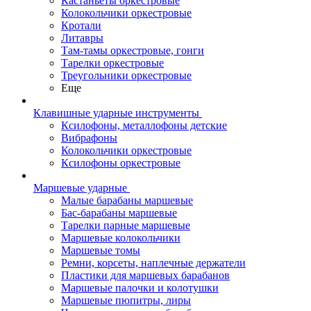
Кастаньеты оркестровые
Колокольчики оркестровые
Кротали
Литавры
Там-тамы оркестровые, гонги
Тарелки оркестровые
Треугольники оркестровые
Еще
Клавишные ударные инструменты
Ксилофоны, металлофоны детские
Вибрафоны
Колокольчики оркестровые
Ксилофоны оркестровые
Маршевые ударные
Малые барабаны маршевые
Бас-барабаны маршевые
Тарелки парные маршевые
Маршевые колокольчики
Маршевые томы
Ремни, корсеты, наплечные держатели
Пластики для маршевых барабанов
Маршевые палочки и колотушки
Маршевые пюпитры, лиры