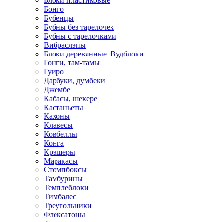
Блоки пластиковые
Бонго
Бубенцы
Бубны без тарелочек
Бубны с тарелочками
Вибраслэпы
Блоки деревянные. Вудблоки.
Гонги, там-тамы
Гуиро
Дарбуки, думбеки
Джембе
Кабасы, шекере
Кастаньеты
Кахоны
Клавесы
Ковбеллы
Конга
Крэшеры
Маракасы
Стомпбоксы
Тамбурины
Темплеблоки
Тимбалес
Треугольники
Флексатоны