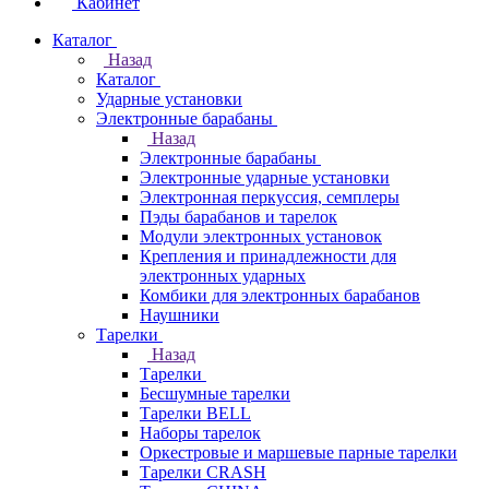
Кабинет
Каталог
Назад
Каталог
Ударные установки
Электронные барабаны
Назад
Электронные барабаны
Электронные ударные установки
Электронная перкуссия, семплеры
Пэды барабанов и тарелок
Модули электронных установок
Крепления и принадлежности для
электронных ударных
Комбики для электронных барабанов
Наушники
Тарелки
Назад
Тарелки
Бесшумные тарелки
Тарелки BELL
Наборы тарелок
Оркестровые и маршевые парные тарелки
Тарелки CRASH