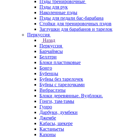
Пэды тренировочные
Пэды для рук
Наколенные пэды
Пэды для педали бас-барабана
Стойки для тренировочных пэдов
Заглушки для барабанов и тарелок
Перкуссия
Назад
Перкуссия
Барчаймсы
Беллтри
Блоки пластиковые
Бонго
Бубенцы
Бубны без тарелочек
Бубны с тарелочками
Вибраслэпы
Блоки деревянные. Вудблоки.
Гонги, там-тамы
Гуиро
Дарбуки, думбеки
Джембе
Кабасы, шекере
Кастаньеты
Кахоны