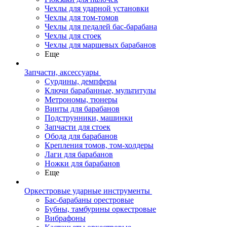
Чехлы для ударной установки
Чехлы для том-томов
Чехлы для педалей бас-барабана
Чехлы для стоек
Чехлы для маршевых барабанов
Еще
Запчасти, аксессуары
Сурдины, демпферы
Ключи барабанные, мультитулы
Метрономы, тюнеры
Винты для барабанов
Подструнники, машинки
Запчасти для стоек
Обода для барабанов
Крепления томов, том-холдеры
Лаги для барабанов
Ножки для барабанов
Еще
Оркестровые ударные инструменты
Бас-барабаны орестровые
Бубны, тамбурины оркестровые
Вибрафоны