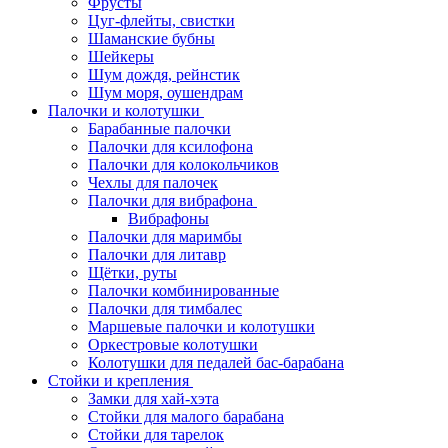
Фрусты
Цуг-флейты, свистки
Шаманские бубны
Шейкеры
Шум дождя, рейнстик
Шум моря, оушендрам
Палочки и колотушки
Барабанные палочки
Палочки для ксилофона
Палочки для колокольчиков
Чехлы для палочек
Палочки для вибрафона
Вибрафоны
Палочки для маримбы
Палочки для литавр
Щётки, руты
Палочки комбинированные
Палочки для тимбалес
Маршевые палочки и колотушки
Оркестровые колотушки
Колотушки для педалей бас-барабана
Стойки и крепления
Замки для хай-хэта
Стойки для малого барабана
Стойки для тарелок