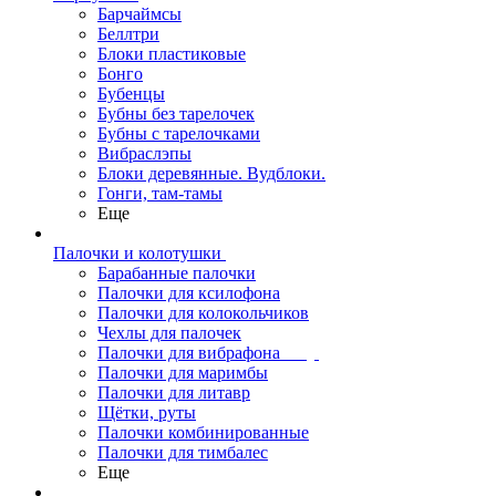
Барчаймсы
Беллтри
Блоки пластиковые
Бонго
Бубенцы
Бубны без тарелочек
Бубны с тарелочками
Вибраслэпы
Блоки деревянные. Вудблоки.
Гонги, там-тамы
Еще
Палочки и колотушки
Барабанные палочки
Палочки для ксилофона
Палочки для колокольчиков
Чехлы для палочек
Палочки для вибрафона
Палочки для маримбы
Палочки для литавр
Щётки, руты
Палочки комбинированные
Палочки для тимбалес
Еще