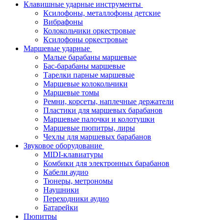
Клавишные ударные инструменты
Ксилофоны, металлофоны детские
Вибрафоны
Колокольчики оркестровые
Ксилофоны оркестровые
Маршевые ударные
Малые барабаны маршевые
Бас-барабаны маршевые
Тарелки парные маршевые
Маршевые колокольчики
Маршевые томы
Ремни, корсеты, наплечные держатели
Пластики для маршевых барабанов
Маршевые палочки и колотушки
Маршевые пюпитры, лиры
Чехлы для маршевых барабанов
Звуковое оборудование
MIDI-клавиатуры
Комбики для электронных барабанов
Кабели аудио
Тюнеры, метрономы
Наушники
Переходники аудио
Батарейки
Пюпитры