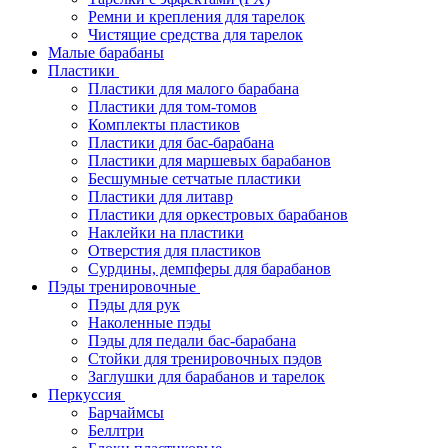
Ремни и крепления для тарелок
Чистящие средства для тарелок
Малые барабаны
Пластики
Пластики для малого барабана
Пластики для том-томов
Комплекты пластиков
Пластики для бас-барабана
Пластики для маршевых барабанов
Бесшумные сетчатые пластики
Пластики для литавр
Пластики для оркестровых барабанов
Наклейки на пластики
Отверстия для пластиков
Сурдины, демпферы для барабанов
Пэды тренировочные
Пэды для рук
Наколенные пэды
Пэды для педали бас-барабана
Стойки для тренировочных пэдов
Заглушки для барабанов и тарелок
Перкуссия
Барчаймсы
Беллтри