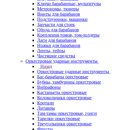
Ключи барабанные, мультитулы
Метрономы, тюнеры
Винты для барабанов
Подструнники, машинки
Запчасти для стоек
Обода для барабанов
Крепления томов, том-холдеры
Лаги для барабанов
Ножки для барабанов
Ленты, тейпы
Чистящие средства
Оркестровые ударные инструменты
Назад
Оркестровые ударные инструменты
Бас-барабаны орестровые
Бубны, тамбурины оркестровые
Вибрафоны
Кастаньеты оркестровые
Колокольчики оркестровые
Кротали
Литавры
Там-тамы оркестровые, гонги
Тарелки оркестровые
Треугольники оркестровые
Фрусты