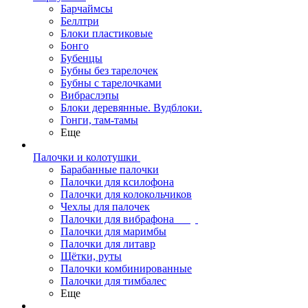
Барчаймсы
Беллтри
Блоки пластиковые
Бонго
Бубенцы
Бубны без тарелочек
Бубны с тарелочками
Вибраслэпы
Блоки деревянные. Вудблоки.
Гонги, там-тамы
Еще
Палочки и колотушки
Барабанные палочки
Палочки для ксилофона
Палочки для колокольчиков
Чехлы для палочек
Палочки для вибрафона
Палочки для маримбы
Палочки для литавр
Щётки, руты
Палочки комбинированные
Палочки для тимбалес
Еще