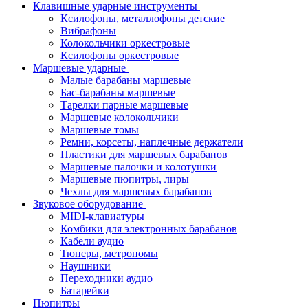
Клавишные ударные инструменты
Ксилофоны, металлофоны детские
Вибрафоны
Колокольчики оркестровые
Ксилофоны оркестровые
Маршевые ударные
Малые барабаны маршевые
Бас-барабаны маршевые
Тарелки парные маршевые
Маршевые колокольчики
Маршевые томы
Ремни, корсеты, наплечные держатели
Пластики для маршевых барабанов
Маршевые палочки и колотушки
Маршевые пюпитры, лиры
Чехлы для маршевых барабанов
Звуковое оборудование
MIDI-клавиатуры
Комбики для электронных барабанов
Кабели аудио
Тюнеры, метрономы
Наушники
Переходники аудио
Батарейки
Пюпитры