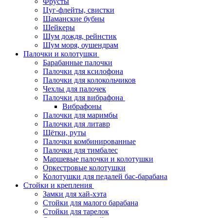
Фрусты
Цуг-флейты, свистки
Шаманские бубны
Шейкеры
Шум дождя, рейнстик
Шум моря, оушендрам
Палочки и колотушки
Барабанные палочки
Палочки для ксилофона
Палочки для колокольчиков
Чехлы для палочек
Палочки для вибрафона
Вибрафоны
Палочки для маримбы
Палочки для литавр
Щётки, руты
Палочки комбинированные
Палочки для тимбалес
Маршевые палочки и колотушки
Оркестровые колотушки
Колотушки для педалей бас-барабана
Стойки и крепления
Замки для хай-хэта
Стойки для малого барабана
Стойки для тарелок