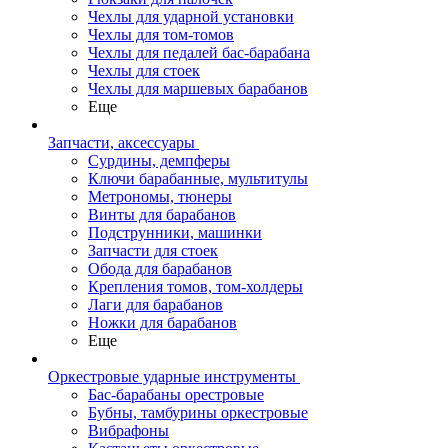
Чехлы для ударной установки
Чехлы для том-томов
Чехлы для педалей бас-барабана
Чехлы для стоек
Чехлы для маршевых барабанов
Еще
Запчасти, аксессуары
Сурдины, демпферы
Ключи барабанные, мультитулы
Метрономы, тюнеры
Винты для барабанов
Подструнники, машинки
Запчасти для стоек
Обода для барабанов
Крепления томов, том-холдеры
Лаги для барабанов
Ножки для барабанов
Еще
Оркестровые ударные инструменты
Бас-барабаны орестровые
Бубны, тамбурины оркестровые
Вибрафоны