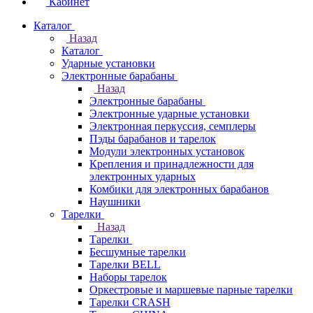
Кабинет
Каталог
Назад
Каталог
Ударные установки
Электронные барабаны
Назад
Электронные барабаны
Электронные ударные установки
Электронная перкуссия, семплеры
Пэды барабанов и тарелок
Модули электронных установок
Крепления и принадлежности для
электронных ударных
Комбики для электронных барабанов
Наушники
Тарелки
Назад
Тарелки
Бесшумные тарелки
Тарелки BELL
Наборы тарелок
Оркестровые и маршевые парные тарелки
Тарелки CRASH