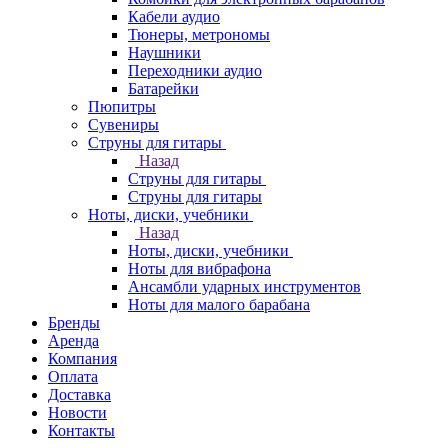
Кабели аудио
Тюнеры, метрономы
Наушники
Переходники аудио
Батарейки
Пюпитры
Сувениры
Струны для гитары
Назад
Струны для гитары
Струны для гитары
Ноты, диски, учебники
Назад
Ноты, диски, учебники
Ноты для вибрафона
Ансамбли ударных инструментов
Ноты для малого барабана
Бренды
Аренда
Компания
Оплата
Доставка
Новости
Контакты