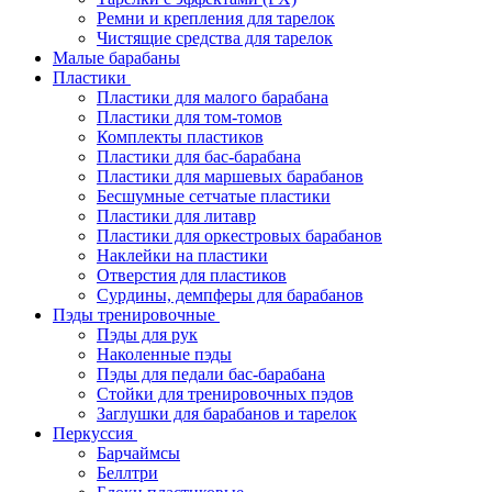
Ремни и крепления для тарелок
Чистящие средства для тарелок
Малые барабаны
Пластики
Пластики для малого барабана
Пластики для том-томов
Комплекты пластиков
Пластики для бас-барабана
Пластики для маршевых барабанов
Бесшумные сетчатые пластики
Пластики для литавр
Пластики для оркестровых барабанов
Наклейки на пластики
Отверстия для пластиков
Сурдины, демпферы для барабанов
Пэды тренировочные
Пэды для рук
Наколенные пэды
Пэды для педали бас-барабана
Стойки для тренировочных пэдов
Заглушки для барабанов и тарелок
Перкуссия
Барчаймсы
Беллтри