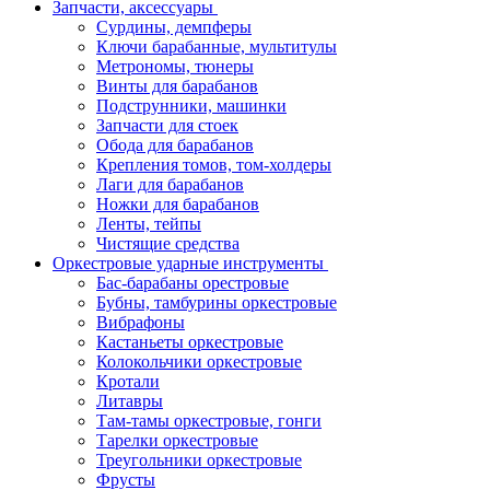
Запчасти, аксессуары
Сурдины, демпферы
Ключи барабанные, мультитулы
Метрономы, тюнеры
Винты для барабанов
Подструнники, машинки
Запчасти для стоек
Обода для барабанов
Крепления томов, том-холдеры
Лаги для барабанов
Ножки для барабанов
Ленты, тейпы
Чистящие средства
Оркестровые ударные инструменты
Бас-барабаны орестровые
Бубны, тамбурины оркестровые
Вибрафоны
Кастаньеты оркестровые
Колокольчики оркестровые
Кротали
Литавры
Там-тамы оркестровые, гонги
Тарелки оркестровые
Треугольники оркестровые
Фрусты