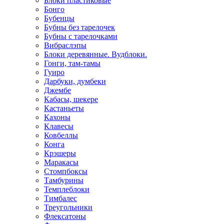
Блоки пластиковые
Бонго
Бубенцы
Бубны без тарелочек
Бубны с тарелочками
Вибраслэпы
Блоки деревянные. Вудблоки.
Гонги, там-тамы
Гуиро
Дарбуки, думбеки
Джембе
Кабасы, шекере
Кастаньеты
Кахоны
Клавесы
Ковбеллы
Конга
Крэшеры
Маракасы
Стомпбоксы
Тамбурины
Темплеблоки
Тимбалес
Треугольники
Флексатоны