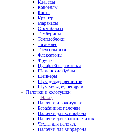
Клавесы
Ковбеллы
Конга
Крэшеры
Маракасы
Стомпбоксы
Тамбурины
Темплеблоки
Тимбалес
Треугольники
Флексатоны
Фрусты
Цуг-флейты, свистки
Шаманские бубны
Шейкеры
Шум дождя, рейнстик
Шум моря, оушендрам
Палочки и колотушки
Назад
Палочки и колотушки
Барабанные палочки
Палочки для ксилофона
Палочки для колокольчиков
Чехлы для палочек
Палочки для вибрафона