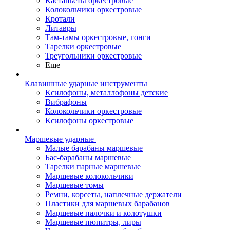
Кастаньеты оркестровые
Колокольчики оркестровые
Кротали
Литавры
Там-тамы оркестровые, гонги
Тарелки оркестровые
Треугольники оркестровые
Еще
Клавишные ударные инструменты
Ксилофоны, металлофоны детские
Вибрафоны
Колокольчики оркестровые
Ксилофоны оркестровые
Маршевые ударные
Малые барабаны маршевые
Бас-барабаны маршевые
Тарелки парные маршевые
Маршевые колокольчики
Маршевые томы
Ремни, корсеты, наплечные держатели
Пластики для маршевых барабанов
Маршевые палочки и колотушки
Маршевые пюпитры, лиры