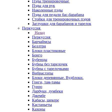
Пэды тренировочные
Пэды для рук
Наколенные пэды
Пэды для педали бас-барабана
Стойки для тренировочных пэдов
Заглушки для барабанов и тарелок
Перкуссия
Назад
Перкуссия
Барчаймсы
Беллтри
Блоки пластиковые
Бонго
Бубенцы
Бубны без тарелочек
Бубны с тарелочками
Вибраслэпы
Блоки деревянные. Вудблоки.
Гонги, там-тамы
Гуиро
Дарбуки, думбеки
Джембе
Кабасы, шекере
Кастаньеты
Кахоны