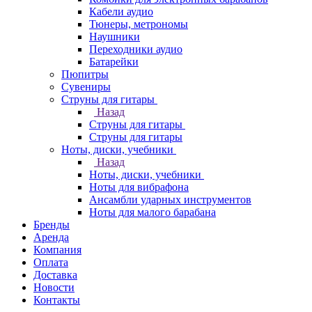
Кабели аудио
Тюнеры, метрономы
Наушники
Переходники аудио
Батарейки
Пюпитры
Сувениры
Струны для гитары
Назад
Струны для гитары
Струны для гитары
Ноты, диски, учебники
Назад
Ноты, диски, учебники
Ноты для вибрафона
Ансамбли ударных инструментов
Ноты для малого барабана
Бренды
Аренда
Компания
Оплата
Доставка
Новости
Контакты