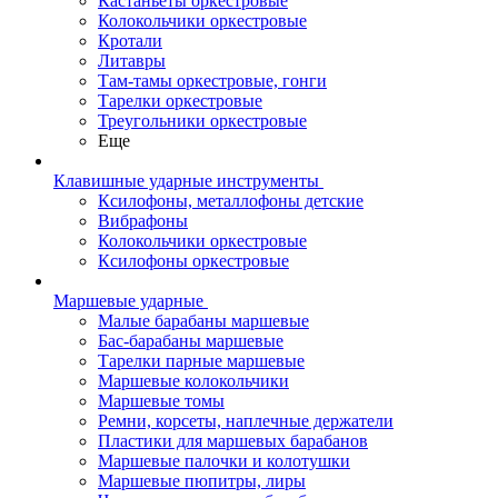
Кастаньеты оркестровые
Колокольчики оркестровые
Кротали
Литавры
Там-тамы оркестровые, гонги
Тарелки оркестровые
Треугольники оркестровые
Еще
Клавишные ударные инструменты
Ксилофоны, металлофоны детские
Вибрафоны
Колокольчики оркестровые
Ксилофоны оркестровые
Маршевые ударные
Малые барабаны маршевые
Бас-барабаны маршевые
Тарелки парные маршевые
Маршевые колокольчики
Маршевые томы
Ремни, корсеты, наплечные держатели
Пластики для маршевых барабанов
Маршевые палочки и колотушки
Маршевые пюпитры, лиры