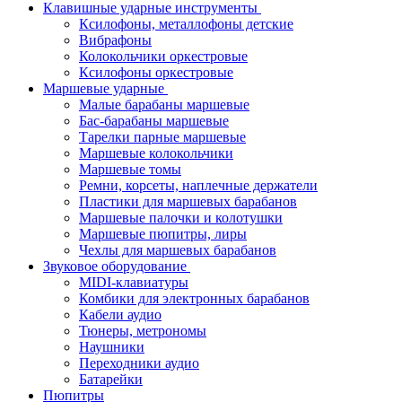
Клавишные ударные инструменты
Ксилофоны, металлофоны детские
Вибрафоны
Колокольчики оркестровые
Ксилофоны оркестровые
Маршевые ударные
Малые барабаны маршевые
Бас-барабаны маршевые
Тарелки парные маршевые
Маршевые колокольчики
Маршевые томы
Ремни, корсеты, наплечные держатели
Пластики для маршевых барабанов
Маршевые палочки и колотушки
Маршевые пюпитры, лиры
Чехлы для маршевых барабанов
Звуковое оборудование
MIDI-клавиатуры
Комбики для электронных барабанов
Кабели аудио
Тюнеры, метрономы
Наушники
Переходники аудио
Батарейки
Пюпитры