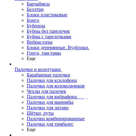
Барчаймсы
Беллтри
Блоки пластиковые
Бонго
Бубенцы
Бубны без тарелочек
Бубны с тарелочками
Вибраслэпы
Блоки деревянные. Вудблоки.
Гонги, там-тамы
Еще
Палочки и колотушки
Барабанные палочки
Палочки для ксилофона
Палочки для колокольчиков
Чехлы для палочек
Палочки для вибрафона
Палочки для маримбы
Палочки для литавр
Щётки, руты
Палочки комбинированные
Палочки для тимбалес
Еще