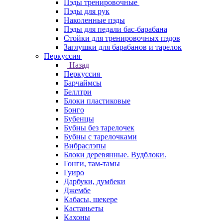
Пэды тренировочные
Пэды для рук
Наколенные пэды
Пэды для педали бас-барабана
Стойки для тренировочных пэдов
Заглушки для барабанов и тарелок
Перкуссия
Назад
Перкуссия
Барчаймсы
Беллтри
Блоки пластиковые
Бонго
Бубенцы
Бубны без тарелочек
Бубны с тарелочками
Вибраслэпы
Блоки деревянные. Вудблоки.
Гонги, там-тамы
Гуиро
Дарбуки, думбеки
Джембе
Кабасы, шекере
Кастаньеты
Кахоны