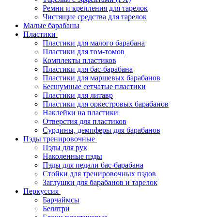
Ремни и крепления для тарелок
Чистящие средства для тарелок
Малые барабаны
Пластики
Пластики для малого барабана
Пластики для том-томов
Комплекты пластиков
Пластики для бас-барабана
Пластики для маршевых барабанов
Бесшумные сетчатые пластики
Пластики для литавр
Пластики для оркестровых барабанов
Наклейки на пластики
Отверстия для пластиков
Сурдины, демпферы для барабанов
Пэды тренировочные
Пэды для рук
Наколенные пэды
Пэды для педали бас-барабана
Стойки для тренировочных пэдов
Заглушки для барабанов и тарелок
Перкуссия
Барчаймсы
Беллтри