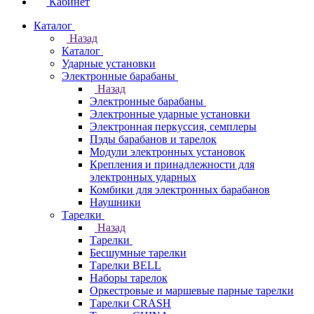
Кабинет
Каталог
Назад
Каталог
Ударные установки
Электронные барабаны
Назад
Электронные барабаны
Электронные ударные установки
Электронная перкуссия, семплеры
Пэды барабанов и тарелок
Модули электронных установок
Крепления и принадлежности для
электронных ударных
Комбики для электронных барабанов
Наушники
Тарелки
Назад
Тарелки
Бесшумные тарелки
Тарелки BELL
Наборы тарелок
Оркестровые и маршевые парные тарелки
Тарелки CRASH