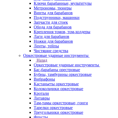
Ключи барабанные, мультитулы
Метрономы, тюнеры
Винты для барабанов
Подструнники, машинки
Запчасти для стоек
Обода для барабанов
Крепления томов, том-холдеры
Лаги для барабанов
Ножки для барабанов
Ленты, тейпы
Чистящие средства
Оркестровые ударные инструменты
Назад
Оркестровые ударные инструменты
Бас-барабаны орестровые
Бубны, тамбурины оркестровые
Вибрафоны
Кастаньеты оркестровые
Колокольчики оркестровые
Кротали
Литавры
Там-тамы оркестровые, гонги
Тарелки оркестровые
Треугольники оркестровые
Фрусты