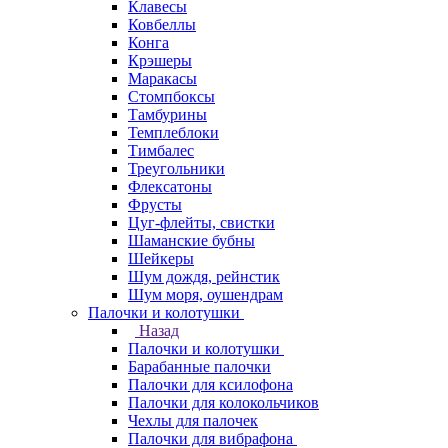
Клавесы
Ковбеллы
Конга
Крэшеры
Маракасы
Стомпбоксы
Тамбурины
Темплеблоки
Тимбалес
Треугольники
Флексатоны
Фрусты
Цуг-флейты, свистки
Шаманские бубны
Шейкеры
Шум дождя, рейнстик
Шум моря, оушендрам
Палочки и колотушки
Назад
Палочки и колотушки
Барабанные палочки
Палочки для ксилофона
Палочки для колокольчиков
Чехлы для палочек
Палочки для вибрафона