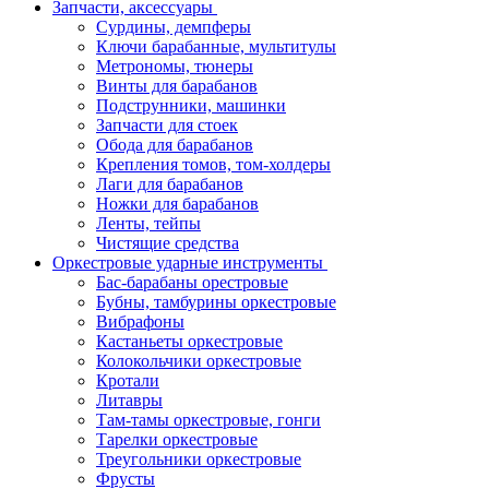
Запчасти, аксессуары
Сурдины, демпферы
Ключи барабанные, мультитулы
Метрономы, тюнеры
Винты для барабанов
Подструнники, машинки
Запчасти для стоек
Обода для барабанов
Крепления томов, том-холдеры
Лаги для барабанов
Ножки для барабанов
Ленты, тейпы
Чистящие средства
Оркестровые ударные инструменты
Бас-барабаны орестровые
Бубны, тамбурины оркестровые
Вибрафоны
Кастаньеты оркестровые
Колокольчики оркестровые
Кротали
Литавры
Там-тамы оркестровые, гонги
Тарелки оркестровые
Треугольники оркестровые
Фрусты