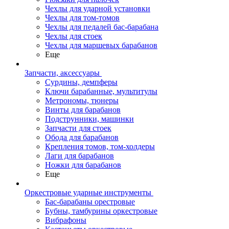
Чехлы для ударной установки
Чехлы для том-томов
Чехлы для педалей бас-барабана
Чехлы для стоек
Чехлы для маршевых барабанов
Еще
Запчасти, аксессуары
Сурдины, демпферы
Ключи барабанные, мультитулы
Метрономы, тюнеры
Винты для барабанов
Подструнники, машинки
Запчасти для стоек
Обода для барабанов
Крепления томов, том-холдеры
Лаги для барабанов
Ножки для барабанов
Еще
Оркестровые ударные инструменты
Бас-барабаны орестровые
Бубны, тамбурины оркестровые
Вибрафоны