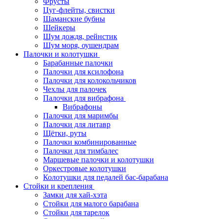
Фрусты
Цуг-флейты, свистки
Шаманские бубны
Шейкеры
Шум дождя, рейнстик
Шум моря, оушендрам
Палочки и колотушки
Барабанные палочки
Палочки для ксилофона
Палочки для колокольчиков
Чехлы для палочек
Палочки для вибрафона
Вибрафоны
Палочки для маримбы
Палочки для литавр
Щётки, руты
Палочки комбинированные
Палочки для тимбалес
Маршевые палочки и колотушки
Оркестровые колотушки
Колотушки для педалей бас-барабана
Стойки и крепления
Замки для хай-хэта
Стойки для малого барабана
Стойки для тарелок