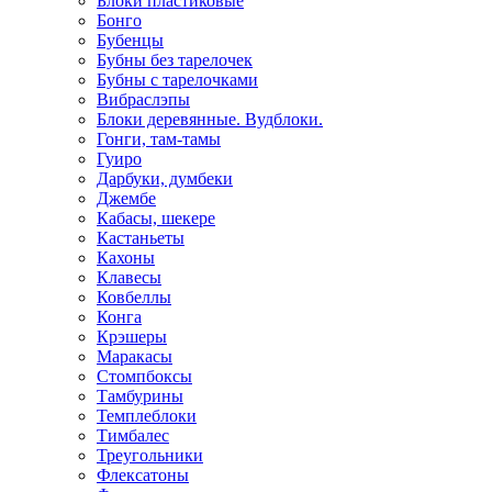
Блоки пластиковые
Бонго
Бубенцы
Бубны без тарелочек
Бубны с тарелочками
Вибраслэпы
Блоки деревянные. Вудблоки.
Гонги, там-тамы
Гуиро
Дарбуки, думбеки
Джембе
Кабасы, шекере
Кастаньеты
Кахоны
Клавесы
Ковбеллы
Конга
Крэшеры
Маракасы
Стомпбоксы
Тамбурины
Темплеблоки
Тимбалес
Треугольники
Флексатоны