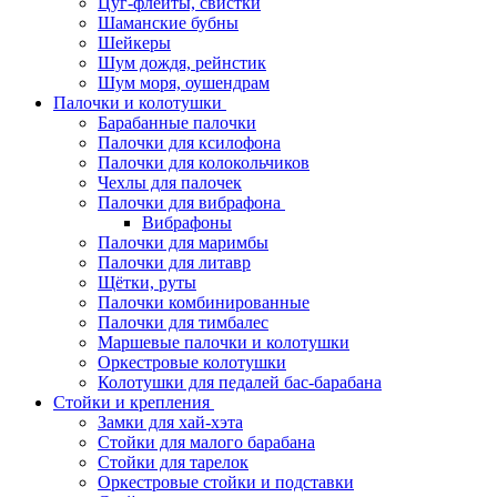
Цуг-флейты, свистки
Шаманские бубны
Шейкеры
Шум дождя, рейнстик
Шум моря, оушендрам
Палочки и колотушки
Барабанные палочки
Палочки для ксилофона
Палочки для колокольчиков
Чехлы для палочек
Палочки для вибрафона
Вибрафоны
Палочки для маримбы
Палочки для литавр
Щётки, руты
Палочки комбинированные
Палочки для тимбалес
Маршевые палочки и колотушки
Оркестровые колотушки
Колотушки для педалей бас-барабана
Стойки и крепления
Замки для хай-хэта
Стойки для малого барабана
Стойки для тарелок
Оркестровые стойки и подставки