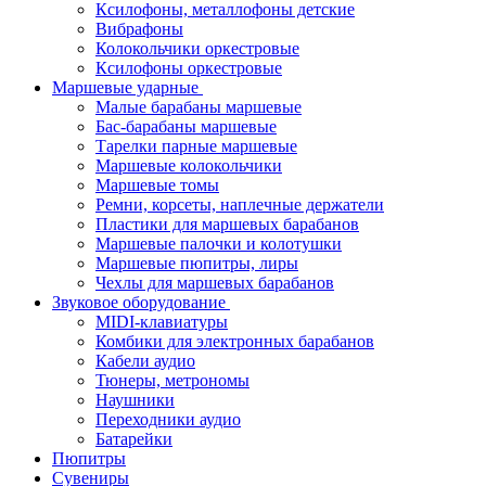
Ксилофоны, металлофоны детские
Вибрафоны
Колокольчики оркестровые
Ксилофоны оркестровые
Маршевые ударные
Малые барабаны маршевые
Бас-барабаны маршевые
Тарелки парные маршевые
Маршевые колокольчики
Маршевые томы
Ремни, корсеты, наплечные держатели
Пластики для маршевых барабанов
Маршевые палочки и колотушки
Маршевые пюпитры, лиры
Чехлы для маршевых барабанов
Звуковое оборудование
MIDI-клавиатуры
Комбики для электронных барабанов
Кабели аудио
Тюнеры, метрономы
Наушники
Переходники аудио
Батарейки
Пюпитры
Сувениры