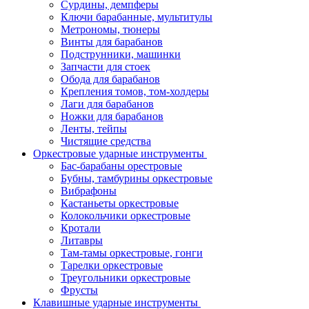
Сурдины, демпферы
Ключи барабанные, мультитулы
Метрономы, тюнеры
Винты для барабанов
Подструнники, машинки
Запчасти для стоек
Обода для барабанов
Крепления томов, том-холдеры
Лаги для барабанов
Ножки для барабанов
Ленты, тейпы
Чистящие средства
Оркестровые ударные инструменты
Бас-барабаны орестровые
Бубны, тамбурины оркестровые
Вибрафоны
Кастаньеты оркестровые
Колокольчики оркестровые
Кротали
Литавры
Там-тамы оркестровые, гонги
Тарелки оркестровые
Треугольники оркестровые
Фрусты
Клавишные ударные инструменты