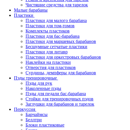
Чистящие средства для тарелок
Малые барабаны
Пластики
Пластики для малого барабана
Пластики для том-томов
Комплекты пластиков
Пластики для бас-барабана
Пластики для маршевых барабанов
Бесшумные сетчатые пластики
Пластики для литавр
Пластики для оркестровых барабанов
Наклейки на пластики
Отверстия для пластиков
Сурдины, демпферы для барабанов
Пэды тренировочные
Пэды для рук
Наколенные пэды
Пэды для педали бас-барабана
Стойки для тренировочных пэдов
Заглушки для барабанов и тарелок
Перкуссия
Барчаймсы
Беллтри
Блоки пластиковые