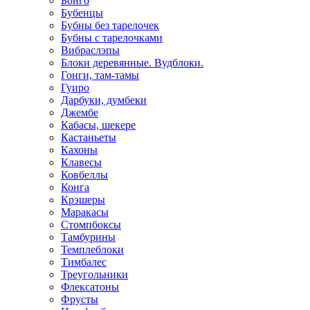
Бонго
Бубенцы
Бубны без тарелочек
Бубны с тарелочками
Вибраслэпы
Блоки деревянные. Вудблоки.
Гонги, там-тамы
Гуиро
Дарбуки, думбеки
Джембе
Кабасы, шекере
Кастаньеты
Кахоны
Клавесы
Ковбеллы
Конга
Крэшеры
Маракасы
Стомпбоксы
Тамбурины
Темплеблоки
Тимбалес
Треугольники
Флексатоны
Фрусты