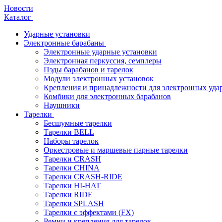
Новости
Каталог
Ударные установки
Электронные барабаны
Электронные ударные установки
Электронная перкуссия, семплеры
Пэды барабанов и тарелок
Модули электронных установок
Крепления и принадлежности для электронных уда
Комбики для электронных барабанов
Наушники
Тарелки
Бесшумные тарелки
Тарелки BELL
Наборы тарелок
Оркестровые и маршевые парные тарелки
Тарелки CRASH
Тарелки CHINA
Тарелки CRASH-RIDE
Тарелки HI-HAT
Тарелки RIDE
Тарелки SPLASH
Тарелки с эффектами (FX)
Ремни и крепления для тарелок