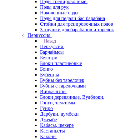
Пэды тренировочные
Пэды для рук
Наколенные пэды
Пэды для педали бас-барабана
Стойки для тренировочных пэдов
Заглушки для барабанов и тарелок
Перкуссия
Назад
Перкуссия
Барчаймсы
Беллтри
Блоки пластиковые
Бонго
Бубенцы
Бубны без тарелочек
Бубны с тарелочками
Вибраслэпы
Блоки деревянные. Вудблоки.
Гонги, там-тамы
Гуиро
Дарбуки, думбеки
Джембе
Кабасы, шекере
Кастаньеты
Кахоны