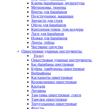
Ключи барабанные, мультитулы
Метрономы, тюнеры
Винты для барабанов
Подструнники, машинки
Запчасти для стоек
Обода для барабанов
Крепления томов, том-холдеры
Лаги для барабанов
Ножки для барабанов
Ленты, тейпы
Чистящие средства
Оркестровые ударные инструменты
Назад
Оркестровые ударные инструменты
Бас-барабаны орестровые
Бубны, тамбурины оркестровые
Вибрафоны
Кастаньеты оркестровые
Колокольчики оркестровые
Кротали
Литавры
Там-тамы оркестровые, гонги
Тарелки оркестровые
Треугольники оркестровые
Фрусты