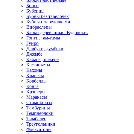
Блоки пластиковые
Бонго
Бубенцы
Бубны без тарелочек
Бубны с тарелочками
Вибраслэпы
Блоки деревянные. Вудблоки.
Гонги, там-тамы
Гуиро
Дарбуки, думбеки
Джембе
Кабасы, шекере
Кастаньеты
Кахоны
Клавесы
Ковбеллы
Конга
Крэшеры
Маракасы
Стомпбоксы
Тамбурины
Темплеблоки
Тимбалес
Треугольники
Флексатоны