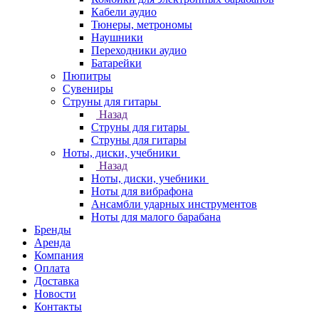
Кабели аудио
Тюнеры, метрономы
Наушники
Переходники аудио
Батарейки
Пюпитры
Сувениры
Струны для гитары
Назад
Струны для гитары
Струны для гитары
Ноты, диски, учебники
Назад
Ноты, диски, учебники
Ноты для вибрафона
Ансамбли ударных инструментов
Ноты для малого барабана
Бренды
Аренда
Компания
Оплата
Доставка
Новости
Контакты