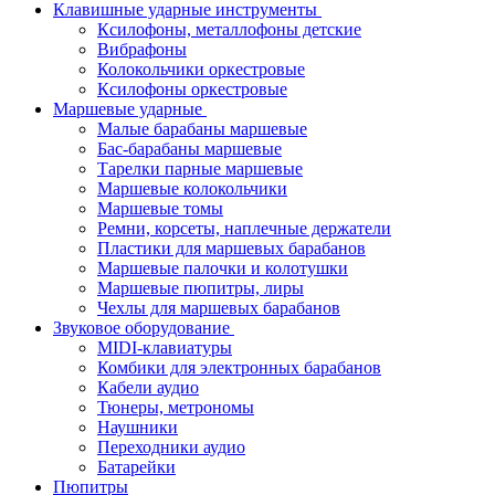
Клавишные ударные инструменты
Ксилофоны, металлофоны детские
Вибрафоны
Колокольчики оркестровые
Ксилофоны оркестровые
Маршевые ударные
Малые барабаны маршевые
Бас-барабаны маршевые
Тарелки парные маршевые
Маршевые колокольчики
Маршевые томы
Ремни, корсеты, наплечные держатели
Пластики для маршевых барабанов
Маршевые палочки и колотушки
Маршевые пюпитры, лиры
Чехлы для маршевых барабанов
Звуковое оборудование
MIDI-клавиатуры
Комбики для электронных барабанов
Кабели аудио
Тюнеры, метрономы
Наушники
Переходники аудио
Батарейки
Пюпитры