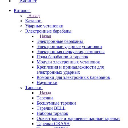
Кабинет
Каталог
Назад
Каталог
Ударные установки
Электронные барабаны
Назад
Электронные барабаны
Электронные ударные установки
Электронная перкуссия, семплеры
Пэды барабанов и тарелок
Модули электронных установок
Крепления и принадлежности для
электронных ударных
Комбики для электронных барабанов
Наушники
Тарелки
Назад
Тарелки
Бесшумные тарелки
Тарелки BELL
Наборы тарелок
Оркестровые и маршевые парные тарелки
Тарелки CRASH