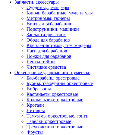
Запчасти, аксессуары
Сурдины, демпферы
Ключи барабанные, мультитулы
Метрономы, тюнеры
Винты для барабанов
Подструнники, машинки
Запчасти для стоек
Обода для барабанов
Крепления томов, том-холдеры
Лаги для барабанов
Ножки для барабанов
Ленты, тейпы
Чистящие средства
Оркестровые ударные инструменты
Бас-барабаны орестровые
Бубны, тамбурины оркестровые
Вибрафоны
Кастаньеты оркестровые
Колокольчики оркестровые
Кротали
Литавры
Там-тамы оркестровые, гонги
Тарелки оркестровые
Треугольники оркестровые
Фрусты