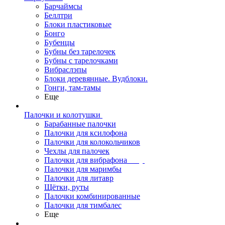
Барчаймсы
Беллтри
Блоки пластиковые
Бонго
Бубенцы
Бубны без тарелочек
Бубны с тарелочками
Вибраслэпы
Блоки деревянные. Вудблоки.
Гонги, там-тамы
Еще
Палочки и колотушки
Барабанные палочки
Палочки для ксилофона
Палочки для колокольчиков
Чехлы для палочек
Палочки для вибрафона
Палочки для маримбы
Палочки для литавр
Щётки, руты
Палочки комбинированные
Палочки для тимбалес
Еще