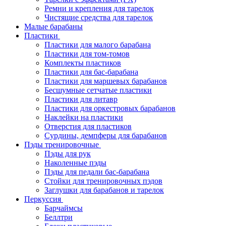
Ремни и крепления для тарелок
Чистящие средства для тарелок
Малые барабаны
Пластики
Пластики для малого барабана
Пластики для том-томов
Комплекты пластиков
Пластики для бас-барабана
Пластики для маршевых барабанов
Бесшумные сетчатые пластики
Пластики для литавр
Пластики для оркестровых барабанов
Наклейки на пластики
Отверстия для пластиков
Сурдины, демпферы для барабанов
Пэды тренировочные
Пэды для рук
Наколенные пэды
Пэды для педали бас-барабана
Стойки для тренировочных пэдов
Заглушки для барабанов и тарелок
Перкуссия
Барчаймсы
Беллтри