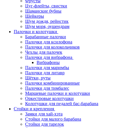
Фрусты
Цуг-флейты, свистки
Шаманские бубны
Шейкеры
Шум дождя, рейнстик
Шум моря, оушендрам
Палочки и колотушки
Барабанные палочки
Палочки для ксилофона
Палочки для колокольчиков
Чехлы для палочек
Палочки для вибрафона
Вибрафоны
Палочки для маримбы
Палочки для литавр
Щётки, руты
Палочки комбинированные
Палочки для тимбалес
Маршевые палочки и колотушки
Оркестровые колотушки
Колотушки для педалей бас-барабана
Стойки и крепления
Замки для хай-хэта
Стойки для малого барабана
Стойки для тарелок