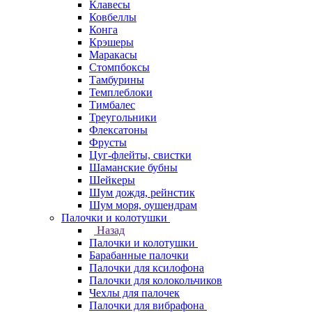
Клавесы
Ковбеллы
Конга
Крэшеры
Маракасы
Стомпбоксы
Тамбурины
Темплеблоки
Тимбалес
Треугольники
Флексатоны
Фрусты
Цуг-флейты, свистки
Шаманские бубны
Шейкеры
Шум дождя, рейнстик
Шум моря, оушендрам
Палочки и колотушки
Назад
Палочки и колотушки
Барабанные палочки
Палочки для ксилофона
Палочки для колокольчиков
Чехлы для палочек
Палочки для вибрафона