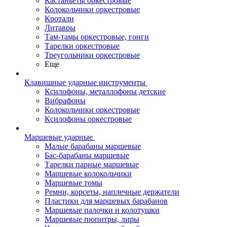
Кастаньеты оркестровые
Колокольчики оркестровые
Кротали
Литавры
Там-тамы оркестровые, гонги
Тарелки оркестровые
Треугольники оркестровые
Еще
Клавишные ударные инструменты
Ксилофоны, металлофоны детские
Вибрафоны
Колокольчики оркестровые
Ксилофоны оркестровые
Маршевые ударные
Малые барабаны маршевые
Бас-барабаны маршевые
Тарелки парные маршевые
Маршевые колокольчики
Маршевые томы
Ремни, корсеты, наплечные держатели
Пластики для маршевых барабанов
Маршевые палочки и колотушки
Маршевые пюпитры, лиры