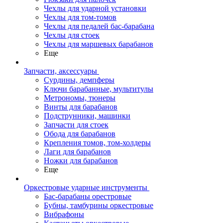
Чехлы для ударной установки
Чехлы для том-томов
Чехлы для педалей бас-барабана
Чехлы для стоек
Чехлы для маршевых барабанов
Еще
Запчасти, аксессуары
Сурдины, демпферы
Ключи барабанные, мультитулы
Метрономы, тюнеры
Винты для барабанов
Подструнники, машинки
Запчасти для стоек
Обода для барабанов
Крепления томов, том-холдеры
Лаги для барабанов
Ножки для барабанов
Еще
Оркестровые ударные инструменты
Бас-барабаны орестровые
Бубны, тамбурины оркестровые
Вибрафоны