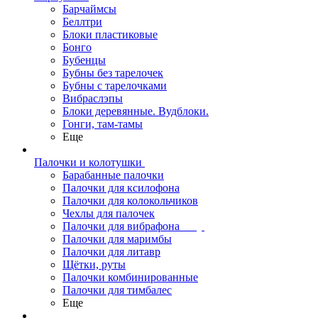
Барчаймсы
Беллтри
Блоки пластиковые
Бонго
Бубенцы
Бубны без тарелочек
Бубны с тарелочками
Вибраслэпы
Блоки деревянные. Вудблоки.
Гонги, там-тамы
Еще
Палочки и колотушки
Барабанные палочки
Палочки для ксилофона
Палочки для колокольчиков
Чехлы для палочек
Палочки для вибрафона
Палочки для маримбы
Палочки для литавр
Щётки, руты
Палочки комбинированные
Палочки для тимбалес
Еще