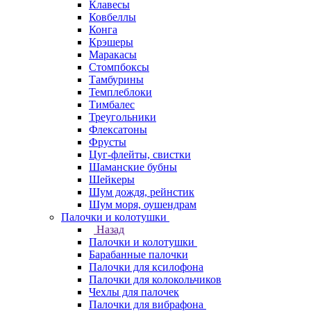
Клавесы
Ковбеллы
Конга
Крэшеры
Маракасы
Стомпбоксы
Тамбурины
Темплеблоки
Тимбалес
Треугольники
Флексатоны
Фрусты
Цуг-флейты, свистки
Шаманские бубны
Шейкеры
Шум дождя, рейнстик
Шум моря, оушендрам
Палочки и колотушки
Назад
Палочки и колотушки
Барабанные палочки
Палочки для ксилофона
Палочки для колокольчиков
Чехлы для палочек
Палочки для вибрафона