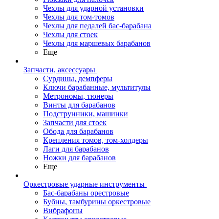
Чехлы для ударной установки
Чехлы для том-томов
Чехлы для педалей бас-барабана
Чехлы для стоек
Чехлы для маршевых барабанов
Еще
Запчасти, аксессуары
Сурдины, демпферы
Ключи барабанные, мультитулы
Метрономы, тюнеры
Винты для барабанов
Подструнники, машинки
Запчасти для стоек
Обода для барабанов
Крепления томов, том-холдеры
Лаги для барабанов
Ножки для барабанов
Еще
Оркестровые ударные инструменты
Бас-барабаны орестровые
Бубны, тамбурины оркестровые
Вибрафоны