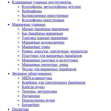
Клавишные ударные инструменты
Ксилофоны, металлофоны детские
Вибрафоны
Колокольчики оркестровые
Ксилофоны оркестровые
Маршевые ударные
Малые барабаны маршевые
Бас-барабаны маршевые
Тарелки парные маршевые
Маршевые колокольчики
Маршевые томы
Ремни, корсеты, наплечные держатели
Пластики для маршевых барабанов
Маршевые палочки и колотушки
Маршевые пюпитры, лиры
Чехлы для маршевых барабанов
Звуковое оборудование
MIDI-клавиатуры
Комбики для электронных барабанов
Кабели аудио
Тюнеры, метрономы
Наушники
Переходники аудио
Батарейки
Пюпитры