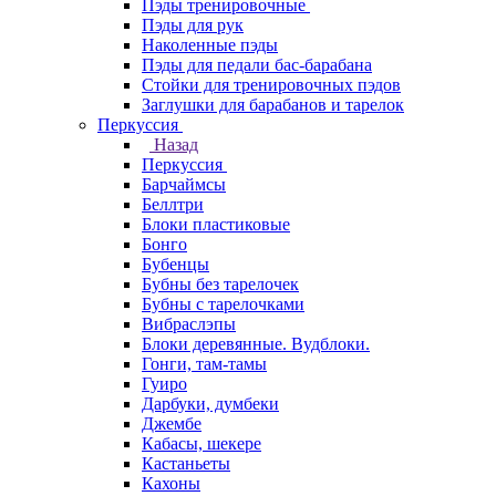
Пэды тренировочные
Пэды для рук
Наколенные пэды
Пэды для педали бас-барабана
Стойки для тренировочных пэдов
Заглушки для барабанов и тарелок
Перкуссия
Назад
Перкуссия
Барчаймсы
Беллтри
Блоки пластиковые
Бонго
Бубенцы
Бубны без тарелочек
Бубны с тарелочками
Вибраслэпы
Блоки деревянные. Вудблоки.
Гонги, там-тамы
Гуиро
Дарбуки, думбеки
Джембе
Кабасы, шекере
Кастаньеты
Кахоны