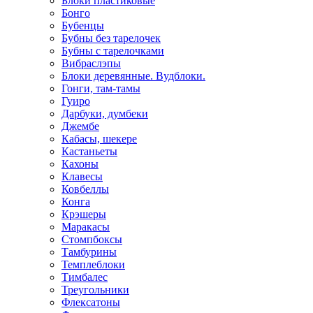
Блоки пластиковые
Бонго
Бубенцы
Бубны без тарелочек
Бубны с тарелочками
Вибраслэпы
Блоки деревянные. Вудблоки.
Гонги, там-тамы
Гуиро
Дарбуки, думбеки
Джембе
Кабасы, шекере
Кастаньеты
Кахоны
Клавесы
Ковбеллы
Конга
Крэшеры
Маракасы
Стомпбоксы
Тамбурины
Темплеблоки
Тимбалес
Треугольники
Флексатоны