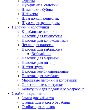
Фрусты
Цуг-флейты, свистки
Шаманские бубны
Шейкеры
Шум дождя, рейнстик
Шум моря, оушендрам
Палочки и колотушки
Барабанные палочки
Палочки для ксилофона
Палочки для колокольчиков
Чехлы для палочек
Палочки для вибрафона
Вибрафоны
Палочки для маримбы
Палочки для литавр
Щётки, руты
Палочки комбинированные
Палочки для тимбалес
Маршевые палочки и колотушки
Оркестровые колотушки
Колотушки для педалей бас-барабана
Стойки и крепления
Замки для хай-хэта
Стойки для малого барабана
Стойки для тарелок