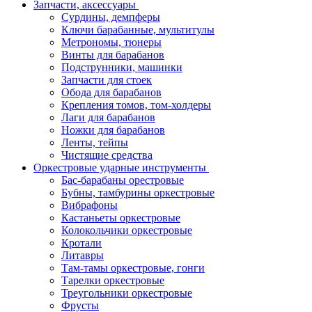
Запчасти, аксессуары
Сурдины, демпферы
Ключи барабанные, мультитулы
Метрономы, тюнеры
Винты для барабанов
Подструнники, машинки
Запчасти для стоек
Обода для барабанов
Крепления томов, том-холдеры
Лаги для барабанов
Ножки для барабанов
Ленты, тейпы
Чистящие средства
Оркестровые ударные инструменты
Бас-барабаны орестровые
Бубны, тамбурины оркестровые
Вибрафоны
Кастаньеты оркестровые
Колокольчики оркестровые
Кротали
Литавры
Там-тамы оркестровые, гонги
Тарелки оркестровые
Треугольники оркестровые
Фрусты