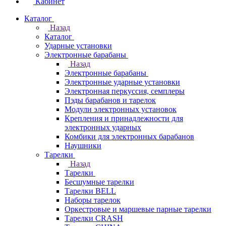
Кабинет
Каталог
Назад
Каталог
Ударные установки
Электронные барабаны
Назад
Электронные барабаны
Электронные ударные установки
Электронная перкуссия, семплеры
Пэды барабанов и тарелок
Модули электронных установок
Крепления и принадлежности для
электронных ударных
Комбики для электронных барабанов
Наушники
Тарелки
Назад
Тарелки
Бесшумные тарелки
Тарелки BELL
Наборы тарелок
Оркестровые и маршевые парные тарелки
Тарелки CRASH