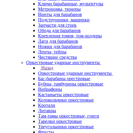
Ключи барабанные, мультитулы
Метрономы, тюнеры
Винты для барабанов
Подструнники, машинки
Запчасти для стоек
Обода для барабанов
Крепления томов, том-холдеры
Лаги для барабанов
Ножки для барабанов
Ленты, тейпы
Чистящие средства
Оркестровые ударные инструменты
Назад
Оркестровые ударные инструменты
Бас-барабаны орестровые
Бубны, тамбурины оркестровые
Вибрафоны
Кастаньеты оркестровые
Колокольчики оркестровые
Кротали
Литавры
Там-тамы оркестровые, гонги
Тарелки оркестровые
Треугольники оркестровые
Фрусты