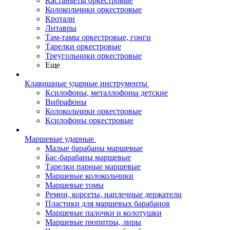
Кастаньеты оркестровые
Колокольчики оркестровые
Кротали
Литавры
Там-тамы оркестровые, гонги
Тарелки оркестровые
Треугольники оркестровые
Еще
Клавишные ударные инструменты
Ксилофоны, металлофоны детские
Вибрафоны
Колокольчики оркестровые
Ксилофоны оркестровые
Маршевые ударные
Малые барабаны маршевые
Бас-барабаны маршевые
Тарелки парные маршевые
Маршевые колокольчики
Маршевые томы
Ремни, корсеты, наплечные держатели
Пластики для маршевых барабанов
Маршевые палочки и колотушки
Маршевые пюпитры, лиры