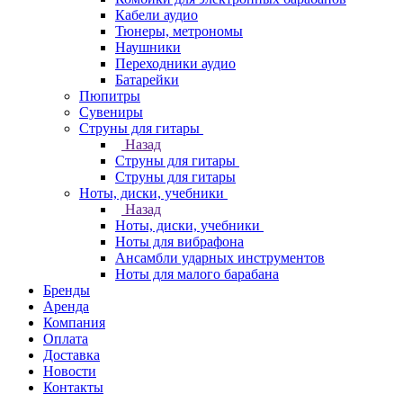
Кабели аудио
Тюнеры, метрономы
Наушники
Переходники аудио
Батарейки
Пюпитры
Сувениры
Струны для гитары
Назад
Струны для гитары
Струны для гитары
Ноты, диски, учебники
Назад
Ноты, диски, учебники
Ноты для вибрафона
Ансамбли ударных инструментов
Ноты для малого барабана
Бренды
Аренда
Компания
Оплата
Доставка
Новости
Контакты