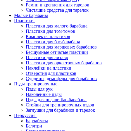
Ремни и крепления для тарелок
Чистящие средства для тарелок
Малые барабаны
Пластики
Пластики для малого барабана
Пластики для том-томов
Комплекты пластиков
Пластики для бас-барабана
Пластики для маршевых барабанов
Бесшумные сетчатые пластики
Пластики для литавр
Пластики для оркестровых барабанов
Наклейки на пластики
Отверстия для пластиков
Сурдины, демпферы для барабанов
Пэды тренировочные
Пэды для рук
Наколенные пэды
Пэды для педали бас-барабана
Стойки для тренировочных пэдов
Заглушки для барабанов и тарелок
Перкуссия
Барчаймсы
Беллтри