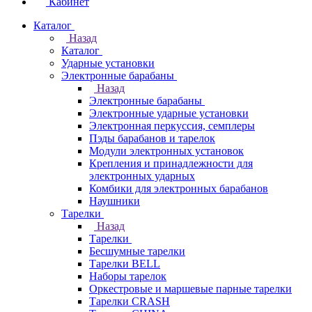
Кабинет
Каталог
Назад
Каталог
Ударные установки
Электронные барабаны
Назад
Электронные барабаны
Электронные ударные установки
Электронная перкуссия, семплеры
Пэды барабанов и тарелок
Модули электронных установок
Крепления и принадлежности для
электронных ударных
Комбики для электронных барабанов
Наушники
Тарелки
Назад
Тарелки
Бесшумные тарелки
Тарелки BELL
Наборы тарелок
Оркестровые и маршевые парные тарелки
Тарелки CRASH