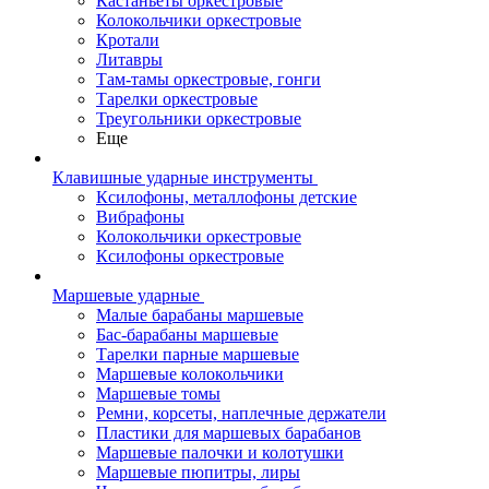
Кастаньеты оркестровые
Колокольчики оркестровые
Кротали
Литавры
Там-тамы оркестровые, гонги
Тарелки оркестровые
Треугольники оркестровые
Еще
Клавишные ударные инструменты
Ксилофоны, металлофоны детские
Вибрафоны
Колокольчики оркестровые
Ксилофоны оркестровые
Маршевые ударные
Малые барабаны маршевые
Бас-барабаны маршевые
Тарелки парные маршевые
Маршевые колокольчики
Маршевые томы
Ремни, корсеты, наплечные держатели
Пластики для маршевых барабанов
Маршевые палочки и колотушки
Маршевые пюпитры, лиры