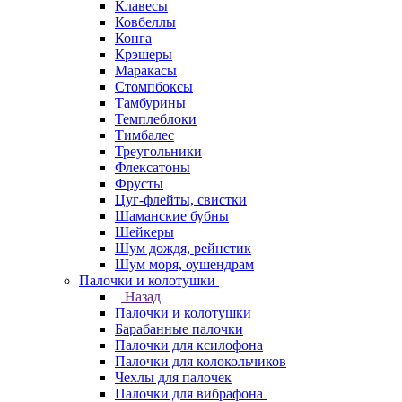
Клавесы
Ковбеллы
Конга
Крэшеры
Маракасы
Стомпбоксы
Тамбурины
Темплеблоки
Тимбалес
Треугольники
Флексатоны
Фрусты
Цуг-флейты, свистки
Шаманские бубны
Шейкеры
Шум дождя, рейнстик
Шум моря, оушендрам
Палочки и колотушки
Назад
Палочки и колотушки
Барабанные палочки
Палочки для ксилофона
Палочки для колокольчиков
Чехлы для палочек
Палочки для вибрафона