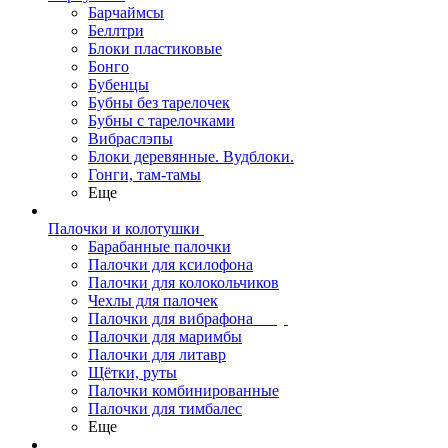
Барчаймсы
Беллтри
Блоки пластиковые
Бонго
Бубенцы
Бубны без тарелочек
Бубны с тарелочками
Вибраслэпы
Блоки деревянные. Вудблоки.
Гонги, там-тамы
Еще
Палочки и колотушки
Барабанные палочки
Палочки для ксилофона
Палочки для колокольчиков
Чехлы для палочек
Палочки для вибрафона
Палочки для маримбы
Палочки для литавр
Щётки, руты
Палочки комбинированные
Палочки для тимбалес
Еще