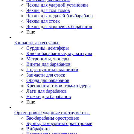
Чехлы для ударной установки
Чехлы для том-томов
Чехлы для педалей бас-барабана
Чехлы для стоек
Чехлы для маршевых барабанов
Еще
Запчасти, аксессуары
Сурдины, демпферы
Ключи барабанные, мультитулы
Метрономы, тюнеры
Винты для барабанов
Подструнники, машинки
Запчасти для стоек
Обода для барабанов
Крепления томов, том-холдеры
Лаги для барабанов
Ножки для барабанов
Еще
Оркестровые ударные инструменты
Бас-барабаны орестровые
Бубны, тамбурины оркестровые
Вибрафоны