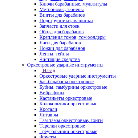
Ключи барабанные, мультитулы
Метрономы, тюнеры
Винты для барабанов
Подструнники, машинки
Запчасти для стоек
Обода для барабанов
Крепления томов, том-холдеры
Лаги для барабанов
Ножки для барабанов
Ленты, тейпы
Чистящие средства
Оркестровые ударные инструменты
Назад
Оркестровые ударные инструменты
Бас-барабаны орестровые
Бубны, тамбурины оркестровые
Вибрафоны
Кастаньеты оркестровые
Колокольчики оркестровые
Кротали
Литавры
Там-тамы оркестровые, гонги
Тарелки оркестровые
Треугольники оркестровые
Фрусты