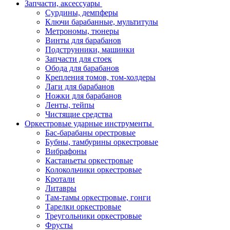
Запчасти, аксессуары
Сурдины, демпферы
Ключи барабанные, мультитулы
Метрономы, тюнеры
Винты для барабанов
Подструнники, машинки
Запчасти для стоек
Обода для барабанов
Крепления томов, том-холдеры
Лаги для барабанов
Ножки для барабанов
Ленты, тейпы
Чистящие средства
Оркестровые ударные инструменты
Бас-барабаны орестровые
Бубны, тамбурины оркестровые
Вибрафоны
Кастаньеты оркестровые
Колокольчики оркестровые
Кротали
Литавры
Там-тамы оркестровые, гонги
Тарелки оркестровые
Треугольники оркестровые
Фрусты