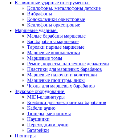
Клавишные ударные инструменты
Ксилофоны, металлофоны детские
Вибрафоны
Колокольчики оркестровые
Ксилофоны оркестровые
Маршевые ударные
Малые барабаны маршевые
Бас-барабаны маршевые
Тарелки парные маршевые
Маршевые колокольчики
Маршевые томы
Ремни, корсеты, наплечные держатели
Пластики для маршевых барабанов
Маршевые палочки и колотушки
Маршевые пюпитры, лиры
Чехлы для маршевых барабанов
Звуковое оборудование
MIDI-клавиатуры
Комбики для электронных барабанов
Кабели аудио
Тюнеры, метрономы
Наушники
Переходники аудио
Батарейки
Пюпитры