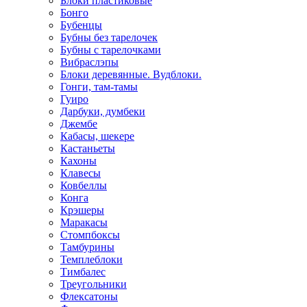
Блоки пластиковые
Бонго
Бубенцы
Бубны без тарелочек
Бубны с тарелочками
Вибраслэпы
Блоки деревянные. Вудблоки.
Гонги, там-тамы
Гуиро
Дарбуки, думбеки
Джембе
Кабасы, шекере
Кастаньеты
Кахоны
Клавесы
Ковбеллы
Конга
Крэшеры
Маракасы
Стомпбоксы
Тамбурины
Темплеблоки
Тимбалес
Треугольники
Флексатоны