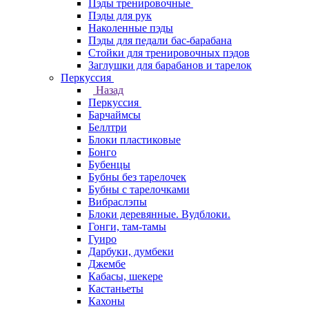
Пэды тренировочные
Пэды для рук
Наколенные пэды
Пэды для педали бас-барабана
Стойки для тренировочных пэдов
Заглушки для барабанов и тарелок
Перкуссия
Назад
Перкуссия
Барчаймсы
Беллтри
Блоки пластиковые
Бонго
Бубенцы
Бубны без тарелочек
Бубны с тарелочками
Вибраслэпы
Блоки деревянные. Вудблоки.
Гонги, там-тамы
Гуиро
Дарбуки, думбеки
Джембе
Кабасы, шекере
Кастаньеты
Кахоны