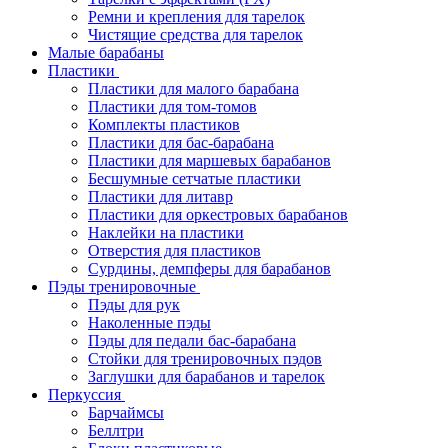
Ремни и крепления для тарелок
Чистящие средства для тарелок
Малые барабаны
Пластики
Пластики для малого барабана
Пластики для том-томов
Комплекты пластиков
Пластики для бас-барабана
Пластики для маршевых барабанов
Бесшумные сетчатые пластики
Пластики для литавр
Пластики для оркестровых барабанов
Наклейки на пластики
Отверстия для пластиков
Сурдины, демпферы для барабанов
Пэды тренировочные
Пэды для рук
Наколенные пэды
Пэды для педали бас-барабана
Стойки для тренировочных пэдов
Заглушки для барабанов и тарелок
Перкуссия
Барчаймсы
Беллтри