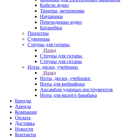
Кабели аудио
Тюнеры, метрономы
Наушники
Переходники аудио
Батарейки
Пюпитры
Сувениры
Струны для гитары
Назад
Струны для гитары
Струны для гитары
Ноты, диски, учебники
Назад
Ноты, диски, учебники
Ноты для вибрафона
Ансамбли ударных инструментов
Ноты для малого барабана
Бренды
Аренда
Компания
Оплата
Доставка
Новости
Контакты