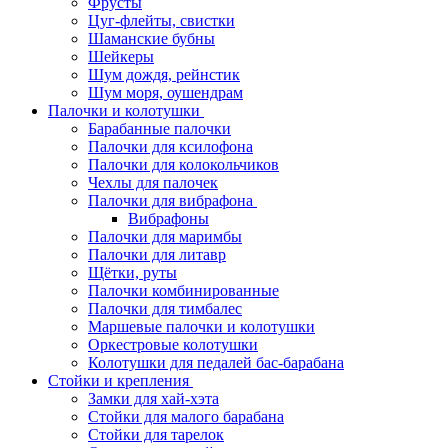
Фрусты
Цуг-флейты, свистки
Шаманские бубны
Шейкеры
Шум дождя, рейнстик
Шум моря, оушендрам
Палочки и колотушки
Барабанные палочки
Палочки для ксилофона
Палочки для колокольчиков
Чехлы для палочек
Палочки для вибрафона
Вибрафоны
Палочки для маримбы
Палочки для литавр
Щётки, руты
Палочки комбинированные
Палочки для тимбалес
Маршевые палочки и колотушки
Оркестровые колотушки
Колотушки для педалей бас-барабана
Стойки и крепления
Замки для хай-хэта
Стойки для малого барабана
Стойки для тарелок