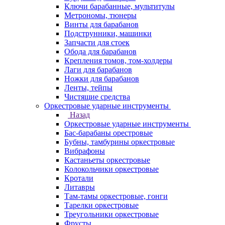
Ключи барабанные, мультитулы
Метрономы, тюнеры
Винты для барабанов
Подструнники, машинки
Запчасти для стоек
Обода для барабанов
Крепления томов, том-холдеры
Лаги для барабанов
Ножки для барабанов
Ленты, тейпы
Чистящие средства
Оркестровые ударные инструменты
Назад
Оркестровые ударные инструменты
Бас-барабаны орестровые
Бубны, тамбурины оркестровые
Вибрафоны
Кастаньеты оркестровые
Колокольчики оркестровые
Кротали
Литавры
Там-тамы оркестровые, гонги
Тарелки оркестровые
Треугольники оркестровые
Фрусты