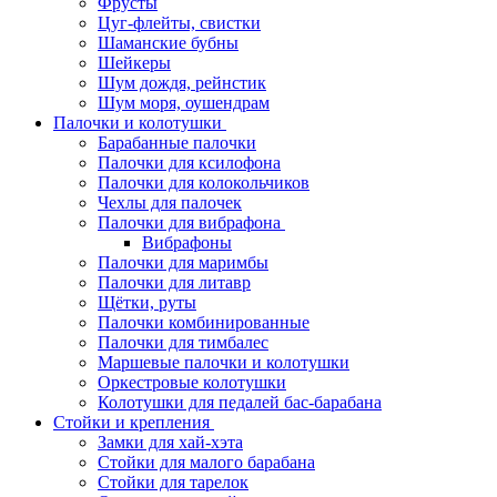
Фрусты
Цуг-флейты, свистки
Шаманские бубны
Шейкеры
Шум дождя, рейнстик
Шум моря, оушендрам
Палочки и колотушки
Барабанные палочки
Палочки для ксилофона
Палочки для колокольчиков
Чехлы для палочек
Палочки для вибрафона
Вибрафоны
Палочки для маримбы
Палочки для литавр
Щётки, руты
Палочки комбинированные
Палочки для тимбалес
Маршевые палочки и колотушки
Оркестровые колотушки
Колотушки для педалей бас-барабана
Стойки и крепления
Замки для хай-хэта
Стойки для малого барабана
Стойки для тарелок