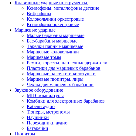
Клавишные ударные инструменты
Ксилофоны, металлофоны детские
Вибрафоны
Колокольчики оркестровые
Ксилофоны оркестровые
Маршевые ударные
Малые барабаны маршевые
Бас-барабаны маршевые
Тарелки парные маршевые
Маршевые колокольчики
Маршевые томы
Ремни, корсеты, наплечные держатели
Пластики для маршевых барабанов
Маршевые палочки и колотушки
Маршевые пюпитры, лиры
Чехлы для маршевых барабанов
Звуковое оборудование
MIDI-клавиатуры
Комбики для электронных барабанов
Кабели аудио
Тюнеры, метрономы
Наушники
Переходники аудио
Батарейки
Пюпитры