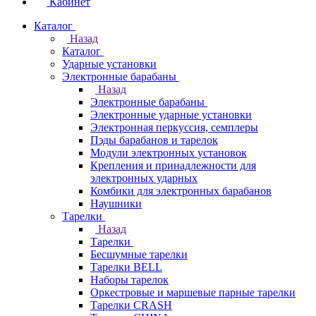
Кабинет
Каталог
Назад
Каталог
Ударные установки
Электронные барабаны
Назад
Электронные барабаны
Электронные ударные установки
Электронная перкуссия, семплеры
Пэды барабанов и тарелок
Модули электронных установок
Крепления и принадлежности для
электронных ударных
Комбики для электронных барабанов
Наушники
Тарелки
Назад
Тарелки
Бесшумные тарелки
Тарелки BELL
Наборы тарелок
Оркестровые и маршевые парные тарелки
Тарелки CRASH