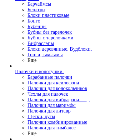
Барчаймсы
Беллтри
Блоки пластиковые
Бонго
Бубенцы
Бубны без тарелочек
Бубны с тарелочками
Вибраслэпы
Блоки деревянные. Вудблоки.
Гонги, там-тамы
Еще
Палочки и колотушки
Барабанные палочки
Палочки для ксилофона
Палочки для колокольчиков
Чехлы для палочек
Палочки для вибрафона
Палочки для маримбы
Палочки для литавр
Щётки, руты
Палочки комбинированные
Палочки для тимбалес
Еще