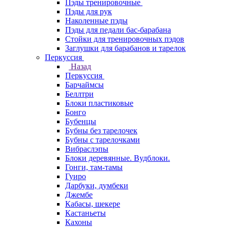
Пэды тренировочные
Пэды для рук
Наколенные пэды
Пэды для педали бас-барабана
Стойки для тренировочных пэдов
Заглушки для барабанов и тарелок
Перкуссия
Назад
Перкуссия
Барчаймсы
Беллтри
Блоки пластиковые
Бонго
Бубенцы
Бубны без тарелочек
Бубны с тарелочками
Вибраслэпы
Блоки деревянные. Вудблоки.
Гонги, там-тамы
Гуиро
Дарбуки, думбеки
Джембе
Кабасы, шекере
Кастаньеты
Кахоны