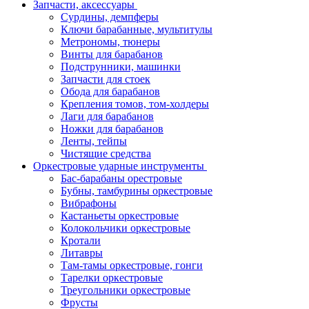
Запчасти, аксессуары
Сурдины, демпферы
Ключи барабанные, мультитулы
Метрономы, тюнеры
Винты для барабанов
Подструнники, машинки
Запчасти для стоек
Обода для барабанов
Крепления томов, том-холдеры
Лаги для барабанов
Ножки для барабанов
Ленты, тейпы
Чистящие средства
Оркестровые ударные инструменты
Бас-барабаны орестровые
Бубны, тамбурины оркестровые
Вибрафоны
Кастаньеты оркестровые
Колокольчики оркестровые
Кротали
Литавры
Там-тамы оркестровые, гонги
Тарелки оркестровые
Треугольники оркестровые
Фрусты