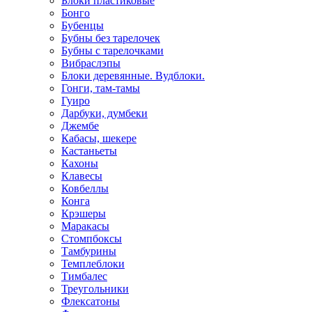
Блоки пластиковые
Бонго
Бубенцы
Бубны без тарелочек
Бубны с тарелочками
Вибраслэпы
Блоки деревянные. Вудблоки.
Гонги, там-тамы
Гуиро
Дарбуки, думбеки
Джембе
Кабасы, шекере
Кастаньеты
Кахоны
Клавесы
Ковбеллы
Конга
Крэшеры
Маракасы
Стомпбоксы
Тамбурины
Темплеблоки
Тимбалес
Треугольники
Флексатоны