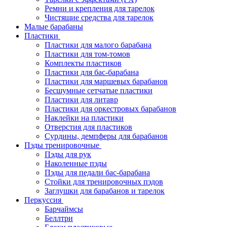
Ремни и крепления для тарелок
Чистящие средства для тарелок
Малые барабаны
Пластики
Пластики для малого барабана
Пластики для том-томов
Комплекты пластиков
Пластики для бас-барабана
Пластики для маршевых барабанов
Бесшумные сетчатые пластики
Пластики для литавр
Пластики для оркестровых барабанов
Наклейки на пластики
Отверстия для пластиков
Сурдины, демпферы для барабанов
Пэды тренировочные
Пэды для рук
Наколенные пэды
Пэды для педали бас-барабана
Стойки для тренировочных пэдов
Заглушки для барабанов и тарелок
Перкуссия
Барчаймсы
Беллтри