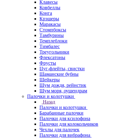
Клавесы
Ковбеллы
Конга
Крэшеры
Маракасы
Стомпбоксы
Тамбурины
Темплеблоки
Тимбалес
Треугольники
Флексатоны
Фрусты
Цуг-флейты, свистки
Шаманские бубны
Шейкеры
Шум дождя, рейнстик
Шум моря, оушендрам
Палочки и колотушки
Назад
Палочки и колотушки
Барабанные палочки
Палочки для ксилофона
Палочки для колокольчиков
Чехлы для палочек
Палочки для вибрафона