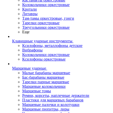
Кастаньеты оркестровые
Колокольчики оркестровые
Кротали
Литавры
Там-тамы оркестровые, гонги
Тарелки оркестровые
Треугольники оркестровые
Еще
Клавишные ударные инструменты
Ксилофоны, металлофоны детские
Вибрафоны
Колокольчики оркестровые
Ксилофоны оркестровые
Маршевые ударные
Малые барабаны маршевые
Бас-барабаны маршевые
Тарелки парные маршевые
Маршевые колокольчики
Маршевые томы
Ремни, корсеты, наплечные держатели
Пластики для маршевых барабанов
Маршевые палочки и колотушки
Маршевые пюпитры, лиры