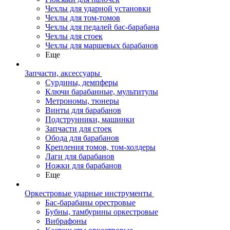
Чехлы для ударной установки
Чехлы для том-томов
Чехлы для педалей бас-барабана
Чехлы для стоек
Чехлы для маршевых барабанов
Еще
Запчасти, аксессуары
Сурдины, демпферы
Ключи барабанные, мультитулы
Метрономы, тюнеры
Винты для барабанов
Подструнники, машинки
Запчасти для стоек
Обода для барабанов
Крепления томов, том-холдеры
Лаги для барабанов
Ножки для барабанов
Еще
Оркестровые ударные инструменты
Бас-барабаны орестровые
Бубны, тамбурины оркестровые
Вибрафоны