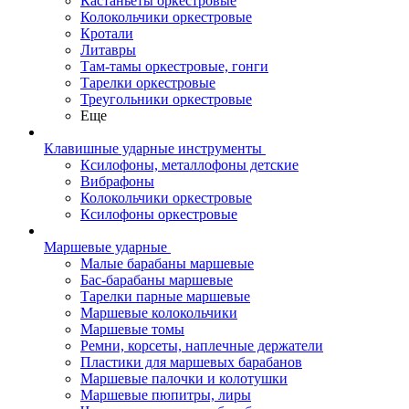
Кастаньеты оркестровые
Колокольчики оркестровые
Кротали
Литавры
Там-тамы оркестровые, гонги
Тарелки оркестровые
Треугольники оркестровые
Еще
Клавишные ударные инструменты
Ксилофоны, металлофоны детские
Вибрафоны
Колокольчики оркестровые
Ксилофоны оркестровые
Маршевые ударные
Малые барабаны маршевые
Бас-барабаны маршевые
Тарелки парные маршевые
Маршевые колокольчики
Маршевые томы
Ремни, корсеты, наплечные держатели
Пластики для маршевых барабанов
Маршевые палочки и колотушки
Маршевые пюпитры, лиры