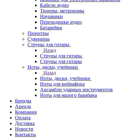
Кабели аудио
Тюнеры, метрономы
Наушники
Переходники аудио
Батарейки
Пюпитры
Сувениры
Струны для гитары
Назад
Струны для гитары
Струны для гитары
Ноты, диски, учебники
Назад
Ноты, диски, учебники
Ноты для вибрафона
Ансамбли ударных инструментов
Ноты для малого барабана
Бренды
Аренда
Компания
Оплата
Доставка
Новости
Контакты