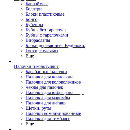
Барчаймсы
Беллтри
Блоки пластиковые
Бонго
Бубенцы
Бубны без тарелочек
Бубны с тарелочками
Вибраслэпы
Блоки деревянные. Вудблоки.
Гонги, там-тамы
Еще
Палочки и колотушки
Барабанные палочки
Палочки для ксилофона
Палочки для колокольчиков
Чехлы для палочек
Палочки для вибрафона
Палочки для маримбы
Палочки для литавр
Щётки, руты
Палочки комбинированные
Палочки для тимбалес
Еще