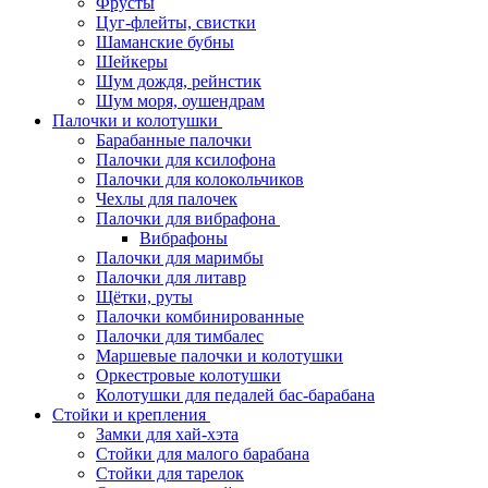
Фрусты
Цуг-флейты, свистки
Шаманские бубны
Шейкеры
Шум дождя, рейнстик
Шум моря, оушендрам
Палочки и колотушки
Барабанные палочки
Палочки для ксилофона
Палочки для колокольчиков
Чехлы для палочек
Палочки для вибрафона
Вибрафоны
Палочки для маримбы
Палочки для литавр
Щётки, руты
Палочки комбинированные
Палочки для тимбалес
Маршевые палочки и колотушки
Оркестровые колотушки
Колотушки для педалей бас-барабана
Стойки и крепления
Замки для хай-хэта
Стойки для малого барабана
Стойки для тарелок