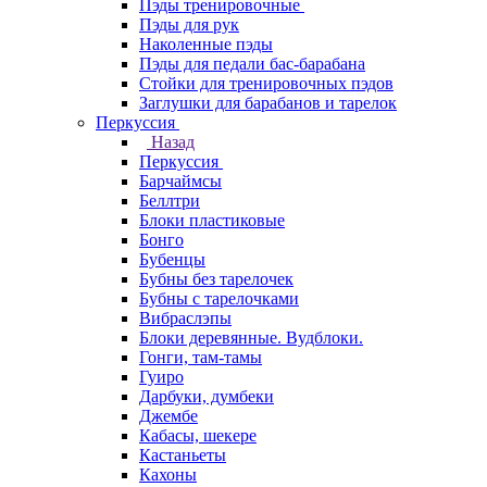
Пэды тренировочные
Пэды для рук
Наколенные пэды
Пэды для педали бас-барабана
Стойки для тренировочных пэдов
Заглушки для барабанов и тарелок
Перкуссия
Назад
Перкуссия
Барчаймсы
Беллтри
Блоки пластиковые
Бонго
Бубенцы
Бубны без тарелочек
Бубны с тарелочками
Вибраслэпы
Блоки деревянные. Вудблоки.
Гонги, там-тамы
Гуиро
Дарбуки, думбеки
Джембе
Кабасы, шекере
Кастаньеты
Кахоны