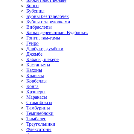
Блоки пластиковые
Бонго
Бубенцы
Бубны без тарелочек
Бубны с тарелочками
Вибраслэпы
Блоки деревянные. Вудблоки.
Гонги, там-тамы
Гуиро
Дарбуки, думбеки
Джембе
Кабасы, шекере
Кастаньеты
Кахоны
Клавесы
Ковбеллы
Конга
Крэшеры
Маракасы
Стомпбоксы
Тамбурины
Темплеблоки
Тимбалес
Треугольники
Флексатоны