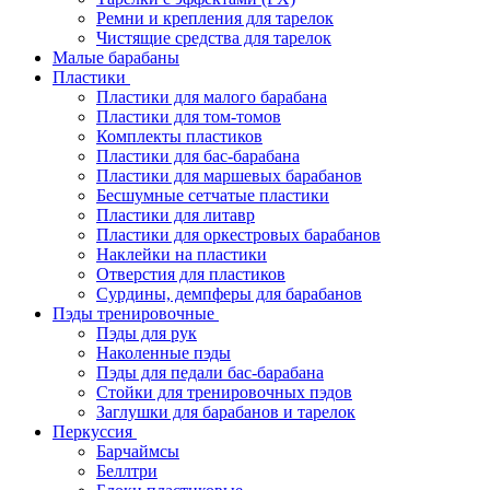
Ремни и крепления для тарелок
Чистящие средства для тарелок
Малые барабаны
Пластики
Пластики для малого барабана
Пластики для том-томов
Комплекты пластиков
Пластики для бас-барабана
Пластики для маршевых барабанов
Бесшумные сетчатые пластики
Пластики для литавр
Пластики для оркестровых барабанов
Наклейки на пластики
Отверстия для пластиков
Сурдины, демпферы для барабанов
Пэды тренировочные
Пэды для рук
Наколенные пэды
Пэды для педали бас-барабана
Стойки для тренировочных пэдов
Заглушки для барабанов и тарелок
Перкуссия
Барчаймсы
Беллтри