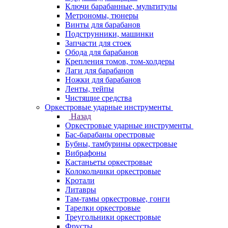
Ключи барабанные, мультитулы
Метрономы, тюнеры
Винты для барабанов
Подструнники, машинки
Запчасти для стоек
Обода для барабанов
Крепления томов, том-холдеры
Лаги для барабанов
Ножки для барабанов
Ленты, тейпы
Чистящие средства
Оркестровые ударные инструменты
Назад
Оркестровые ударные инструменты
Бас-барабаны орестровые
Бубны, тамбурины оркестровые
Вибрафоны
Кастаньеты оркестровые
Колокольчики оркестровые
Кротали
Литавры
Там-тамы оркестровые, гонги
Тарелки оркестровые
Треугольники оркестровые
Фрусты