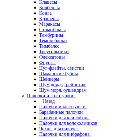
Клавесы
Ковбеллы
Конга
Крэшеры
Маракасы
Стомпбоксы
Тамбурины
Темплеблоки
Тимбалес
Треугольники
Флексатоны
Фрусты
Цуг-флейты, свистки
Шаманские бубны
Шейкеры
Шум дождя, рейнстик
Шум моря, оушендрам
Палочки и колотушки
Назад
Палочки и колотушки
Барабанные палочки
Палочки для ксилофона
Палочки для колокольчиков
Чехлы для палочек
Палочки для вибрафона