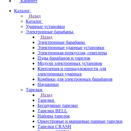
Кабинет
Каталог
Назад
Каталог
Ударные установки
Электронные барабаны
Назад
Электронные барабаны
Электронные ударные установки
Электронная перкуссия, семплеры
Пэды барабанов и тарелок
Модули электронных установок
Крепления и принадлежности для
электронных ударных
Комбики для электронных барабанов
Наушники
Тарелки
Назад
Тарелки
Бесшумные тарелки
Тарелки BELL
Наборы тарелок
Оркестровые и маршевые парные тарелки
Тарелки CRASH