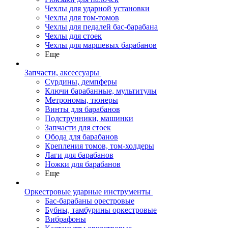
Чехлы для ударной установки
Чехлы для том-томов
Чехлы для педалей бас-барабана
Чехлы для стоек
Чехлы для маршевых барабанов
Еще
Запчасти, аксессуары
Сурдины, демпферы
Ключи барабанные, мультитулы
Метрономы, тюнеры
Винты для барабанов
Подструнники, машинки
Запчасти для стоек
Обода для барабанов
Крепления томов, том-холдеры
Лаги для барабанов
Ножки для барабанов
Еще
Оркестровые ударные инструменты
Бас-барабаны орестровые
Бубны, тамбурины оркестровые
Вибрафоны