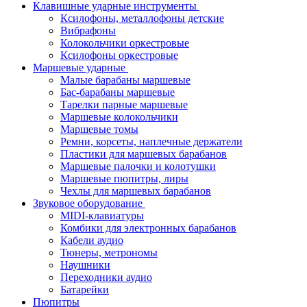
Клавишные ударные инструменты
Ксилофоны, металлофоны детские
Вибрафоны
Колокольчики оркестровые
Ксилофоны оркестровые
Маршевые ударные
Малые барабаны маршевые
Бас-барабаны маршевые
Тарелки парные маршевые
Маршевые колокольчики
Маршевые томы
Ремни, корсеты, наплечные держатели
Пластики для маршевых барабанов
Маршевые палочки и колотушки
Маршевые пюпитры, лиры
Чехлы для маршевых барабанов
Звуковое оборудование
MIDI-клавиатуры
Комбики для электронных барабанов
Кабели аудио
Тюнеры, метрономы
Наушники
Переходники аудио
Батарейки
Пюпитры