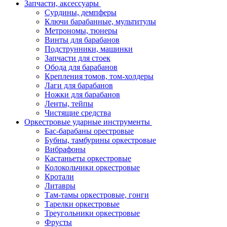
Запчасти, аксессуары
Сурдины, демпферы
Ключи барабанные, мультитулы
Метрономы, тюнеры
Винты для барабанов
Подструнники, машинки
Запчасти для стоек
Обода для барабанов
Крепления томов, том-холдеры
Лаги для барабанов
Ножки для барабанов
Ленты, тейпы
Чистящие средства
Оркестровые ударные инструменты
Бас-барабаны орестровые
Бубны, тамбурины оркестровые
Вибрафоны
Кастаньеты оркестровые
Колокольчики оркестровые
Кротали
Литавры
Там-тамы оркестровые, гонги
Тарелки оркестровые
Треугольники оркестровые
Фрусты