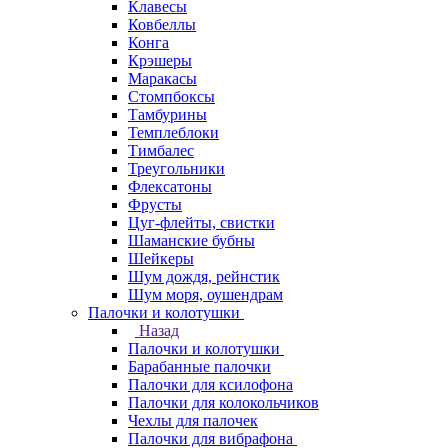
Клавесы
Ковбеллы
Конга
Крэшеры
Маракасы
Стомпбоксы
Тамбурины
Темплеблоки
Тимбалес
Треугольники
Флексатоны
Фрусты
Цуг-флейты, свистки
Шаманские бубны
Шейкеры
Шум дождя, рейнстик
Шум моря, оушендрам
Палочки и колотушки
Назад
Палочки и колотушки
Барабанные палочки
Палочки для ксилофона
Палочки для колокольчиков
Чехлы для палочек
Палочки для вибрафона