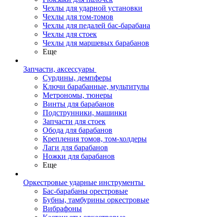
Чехлы для ударной установки
Чехлы для том-томов
Чехлы для педалей бас-барабана
Чехлы для стоек
Чехлы для маршевых барабанов
Еще
Запчасти, аксессуары
Сурдины, демпферы
Ключи барабанные, мультитулы
Метрономы, тюнеры
Винты для барабанов
Подструнники, машинки
Запчасти для стоек
Обода для барабанов
Крепления томов, том-холдеры
Лаги для барабанов
Ножки для барабанов
Еще
Оркестровые ударные инструменты
Бас-барабаны орестровые
Бубны, тамбурины оркестровые
Вибрафоны