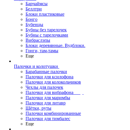
Барчаймсы
Беллтри
Блоки пластиковые
Бонго
Бубенцы
Бубны без тарелочек
Бубны с тарелочками
Вибраслэпы
Блоки деревянные. Вудблоки.
Гонги, там-тамы
Еще
Палочки и колотушки
Барабанные палочки
Палочки для ксилофона
Палочки для колокольчиков
Чехлы для палочек
Палочки для вибрафона
Палочки для маримбы
Палочки для литавр
Щётки, руты
Палочки комбинированные
Палочки для тимбалес
Еще