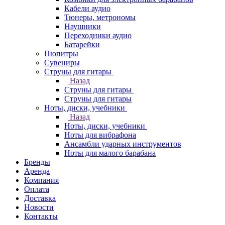
Кабели аудио
Тюнеры, метрономы
Наушники
Переходники аудио
Батарейки
Пюпитры
Сувениры
Струны для гитары
Назад
Струны для гитары
Струны для гитары
Ноты, диски, учебники
Назад
Ноты, диски, учебники
Ноты для вибрафона
Ансамбли ударных инструментов
Ноты для малого барабана
Бренды
Аренда
Компания
Оплата
Доставка
Новости
Контакты