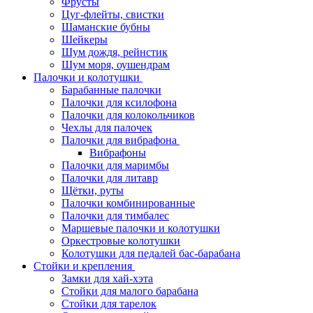
Фрусты
Цуг-флейты, свистки
Шаманские бубны
Шейкеры
Шум дождя, рейнстик
Шум моря, оушендрам
Палочки и колотушки
Барабанные палочки
Палочки для ксилофона
Палочки для колокольчиков
Чехлы для палочек
Палочки для вибрафона
Вибрафоны
Палочки для маримбы
Палочки для литавр
Щётки, руты
Палочки комбинированные
Палочки для тимбалес
Маршевые палочки и колотушки
Оркестровые колотушки
Колотушки для педалей бас-барабана
Стойки и крепления
Замки для хай-хэта
Стойки для малого барабана
Стойки для тарелок