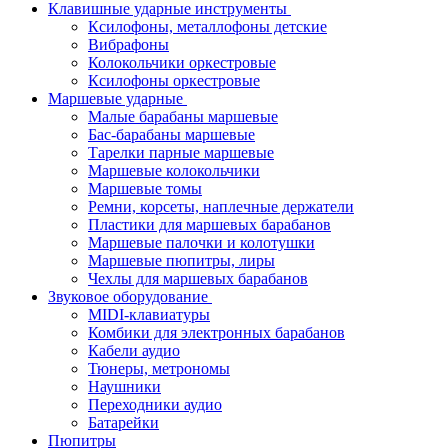
Клавишные ударные инструменты
Ксилофоны, металлофоны детские
Вибрафоны
Колокольчики оркестровые
Ксилофоны оркестровые
Маршевые ударные
Малые барабаны маршевые
Бас-барабаны маршевые
Тарелки парные маршевые
Маршевые колокольчики
Маршевые томы
Ремни, корсеты, наплечные держатели
Пластики для маршевых барабанов
Маршевые палочки и колотушки
Маршевые пюпитры, лиры
Чехлы для маршевых барабанов
Звуковое оборудование
MIDI-клавиатуры
Комбики для электронных барабанов
Кабели аудио
Тюнеры, метрономы
Наушники
Переходники аудио
Батарейки
Пюпитры