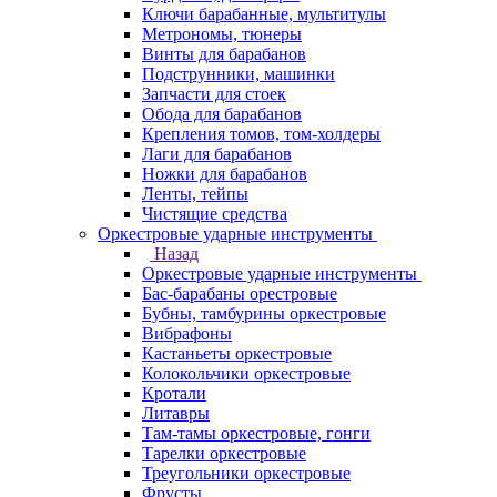
Ключи барабанные, мультитулы
Метрономы, тюнеры
Винты для барабанов
Подструнники, машинки
Запчасти для стоек
Обода для барабанов
Крепления томов, том-холдеры
Лаги для барабанов
Ножки для барабанов
Ленты, тейпы
Чистящие средства
Оркестровые ударные инструменты
Назад
Оркестровые ударные инструменты
Бас-барабаны орестровые
Бубны, тамбурины оркестровые
Вибрафоны
Кастаньеты оркестровые
Колокольчики оркестровые
Кротали
Литавры
Там-тамы оркестровые, гонги
Тарелки оркестровые
Треугольники оркестровые
Фрусты