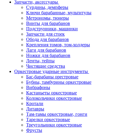
Запчасти, аксессуары
Сурдины, демпферы
Ключи барабанные, мультитулы
Метрономы, тюнеры
Винты для барабанов
Подструнники, машинки
Запчасти для стоек
Обода для барабанов
Крепления томов, том-холдеры
Лаги для барабанов
Ножки для барабанов
Ленты, тейпы
Чистящие средства
Оркестровые ударные инструменты
Бас-барабаны орестровые
Бубны, тамбурины оркестровые
Вибрафоны
Кастаньеты оркестровые
Колокольчики оркестровые
Кротали
Литавры
Там-тамы оркестровые, гонги
Тарелки оркестровые
Треугольники оркестровые
Фрусты