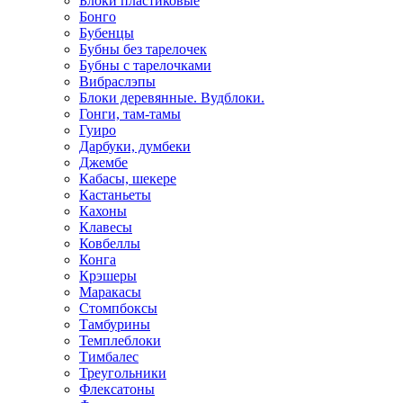
Блоки пластиковые
Бонго
Бубенцы
Бубны без тарелочек
Бубны с тарелочками
Вибраслэпы
Блоки деревянные. Вудблоки.
Гонги, там-тамы
Гуиро
Дарбуки, думбеки
Джембе
Кабасы, шекере
Кастаньеты
Кахоны
Клавесы
Ковбеллы
Конга
Крэшеры
Маракасы
Стомпбоксы
Тамбурины
Темплеблоки
Тимбалес
Треугольники
Флексатоны