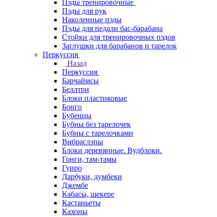
Пэды тренировочные
Пэды для рук
Наколенные пэды
Пэды для педали бас-барабана
Стойки для тренировочных пэдов
Заглушки для барабанов и тарелок
Перкуссия
Назад
Перкуссия
Барчаймсы
Беллтри
Блоки пластиковые
Бонго
Бубенцы
Бубны без тарелочек
Бубны с тарелочками
Вибраслэпы
Блоки деревянные. Вудблоки.
Гонги, там-тамы
Гуиро
Дарбуки, думбеки
Джембе
Кабасы, шекере
Кастаньеты
Кахоны