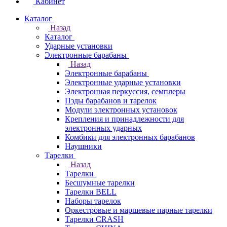
Кабинет
Каталог
Назад
Каталог
Ударные установки
Электронные барабаны
Назад
Электронные барабаны
Электронные ударные установки
Электронная перкуссия, семплеры
Пэды барабанов и тарелок
Модули электронных установок
Крепления и принадлежности для
электронных ударных
Комбики для электронных барабанов
Наушники
Тарелки
Назад
Тарелки
Бесшумные тарелки
Тарелки BELL
Наборы тарелок
Оркестровые и маршевые парные тарелки
Тарелки CRASH