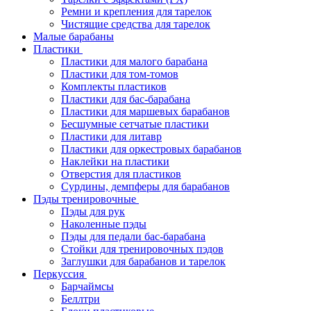
Ремни и крепления для тарелок
Чистящие средства для тарелок
Малые барабаны
Пластики
Пластики для малого барабана
Пластики для том-томов
Комплекты пластиков
Пластики для бас-барабана
Пластики для маршевых барабанов
Бесшумные сетчатые пластики
Пластики для литавр
Пластики для оркестровых барабанов
Наклейки на пластики
Отверстия для пластиков
Сурдины, демпферы для барабанов
Пэды тренировочные
Пэды для рук
Наколенные пэды
Пэды для педали бас-барабана
Стойки для тренировочных пэдов
Заглушки для барабанов и тарелок
Перкуссия
Барчаймсы
Беллтри