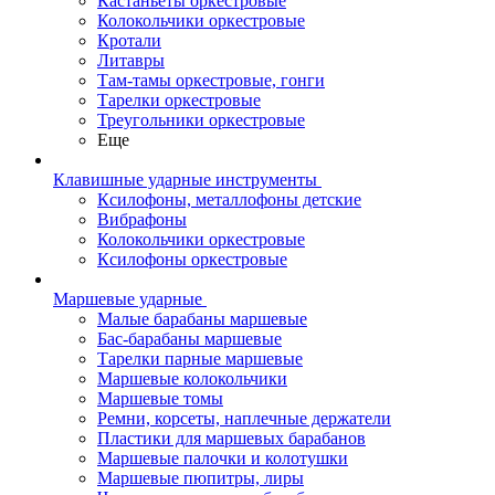
Кастаньеты оркестровые
Колокольчики оркестровые
Кротали
Литавры
Там-тамы оркестровые, гонги
Тарелки оркестровые
Треугольники оркестровые
Еще
Клавишные ударные инструменты
Ксилофоны, металлофоны детские
Вибрафоны
Колокольчики оркестровые
Ксилофоны оркестровые
Маршевые ударные
Малые барабаны маршевые
Бас-барабаны маршевые
Тарелки парные маршевые
Маршевые колокольчики
Маршевые томы
Ремни, корсеты, наплечные держатели
Пластики для маршевых барабанов
Маршевые палочки и колотушки
Маршевые пюпитры, лиры