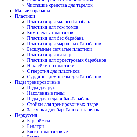
Чистящие средства для тарелок
Малые барабаны
Пластики
Пластики для малого барабана
Пластики для том-томов
Комплекты пластиков
Пластики для бас-барабана
Пластики для маршевых барабанов
Бесшумные сетчатые пластики
Пластики для литавр
Пластики для оркестровых барабанов
Наклейки на пластики
Отверстия для пластиков
Сурдины, демпферы для барабанов
Пэды тренировочные
Пэды для рук
Наколенные пэды
Пэды для педали бас-барабана
Стойки для тренировочных пэдов
Заглушки для барабанов и тарелок
Перкуссия
Барчаймсы
Беллтри
Блоки пластиковые