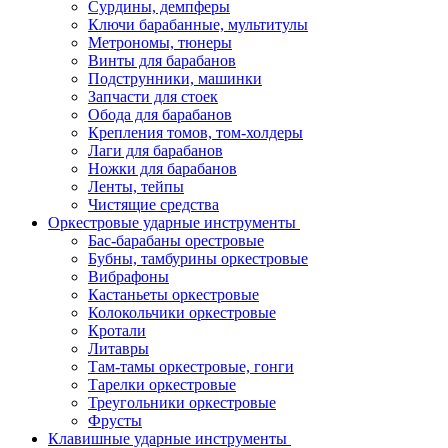
Сурдины, демпферы
Ключи барабанные, мультитулы
Метрономы, тюнеры
Винты для барабанов
Подструнники, машинки
Запчасти для стоек
Обода для барабанов
Крепления томов, том-холдеры
Лаги для барабанов
Ножки для барабанов
Ленты, тейпы
Чистящие средства
Оркестровые ударные инструменты
Бас-барабаны орестровые
Бубны, тамбурины оркестровые
Вибрафоны
Кастаньеты оркестровые
Колокольчики оркестровые
Кротали
Литавры
Там-тамы оркестровые, гонги
Тарелки оркестровые
Треугольники оркестровые
Фрусты
Клавишные ударные инструменты