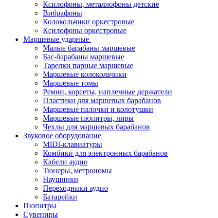
Ксилофоны, металлофоны детские
Вибрафоны
Колокольчики оркестровые
Ксилофоны оркестровые
Маршевые ударные
Малые барабаны маршевые
Бас-барабаны маршевые
Тарелки парные маршевые
Маршевые колокольчики
Маршевые томы
Ремни, корсеты, наплечные держатели
Пластики для маршевых барабанов
Маршевые палочки и колотушки
Маршевые пюпитры, лиры
Чехлы для маршевых барабанов
Звуковое оборудование
MIDI-клавиатуры
Комбики для электронных барабанов
Кабели аудио
Тюнеры, метрономы
Наушники
Переходники аудио
Батарейки
Пюпитры
Сувениры