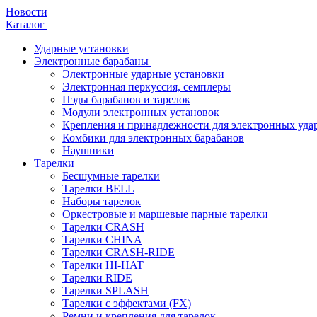
Новости
Каталог
Ударные установки
Электронные барабаны
Электронные ударные установки
Электронная перкуссия, семплеры
Пэды барабанов и тарелок
Модули электронных установок
Крепления и принадлежности для электронных уда
Комбики для электронных барабанов
Наушники
Тарелки
Бесшумные тарелки
Тарелки BELL
Наборы тарелок
Оркестровые и маршевые парные тарелки
Тарелки CRASH
Тарелки CHINA
Тарелки CRASH-RIDE
Тарелки HI-HAT
Тарелки RIDE
Тарелки SPLASH
Тарелки с эффектами (FX)
Ремни и крепления для тарелок