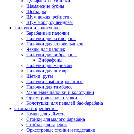
Цуг-флейты, свистки
Шаманские бубны
Шейкеры
Шум дождя, рейнстик
Шум моря, оушендрам
Палочки и колотушки
Барабанные палочки
Палочки для ксилофона
Палочки для колокольчиков
Чехлы для палочек
Палочки для вибрафона
Вибрафоны
Палочки для маримбы
Палочки для литавр
Щётки, руты
Палочки комбинированные
Палочки для тимбалес
Маршевые палочки и колотушки
Оркестровые колотушки
Колотушки для педалей бас-барабана
Стойки и крепления
Замки для хай-хэта
Стойки для малого барабана
Стойки для тарелок
Оркестровые стойки и подставки