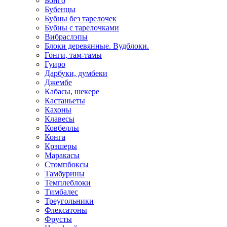
Бонго
Бубенцы
Бубны без тарелочек
Бубны с тарелочками
Вибраслэпы
Блоки деревянные. Вудблоки.
Гонги, там-тамы
Гуиро
Дарбуки, думбеки
Джембе
Кабасы, шекере
Кастаньеты
Кахоны
Клавесы
Ковбеллы
Конга
Крэшеры
Маракасы
Стомпбоксы
Тамбурины
Темплеблоки
Тимбалес
Треугольники
Флексатоны
Фрусты