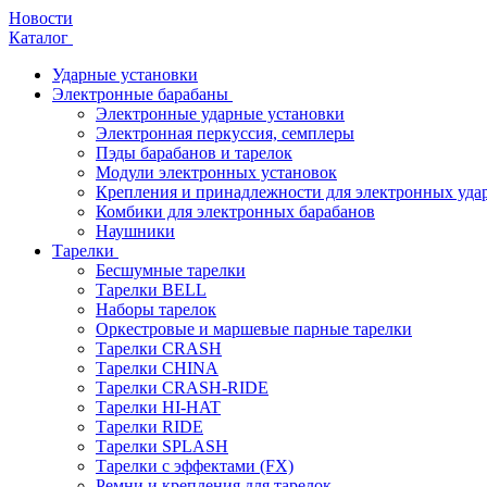
Новости
Каталог
Ударные установки
Электронные барабаны
Электронные ударные установки
Электронная перкуссия, семплеры
Пэды барабанов и тарелок
Модули электронных установок
Крепления и принадлежности для электронных уда
Комбики для электронных барабанов
Наушники
Тарелки
Бесшумные тарелки
Тарелки BELL
Наборы тарелок
Оркестровые и маршевые парные тарелки
Тарелки CRASH
Тарелки CHINA
Тарелки CRASH-RIDE
Тарелки HI-HAT
Тарелки RIDE
Тарелки SPLASH
Тарелки с эффектами (FX)
Ремни и крепления для тарелок