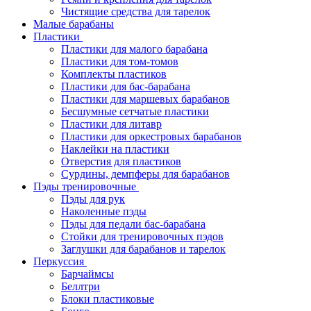
Чистящие средства для тарелок
Малые барабаны
Пластики
Пластики для малого барабана
Пластики для том-томов
Комплекты пластиков
Пластики для бас-барабана
Пластики для маршевых барабанов
Бесшумные сетчатые пластики
Пластики для литавр
Пластики для оркестровых барабанов
Наклейки на пластики
Отверстия для пластиков
Сурдины, демпферы для барабанов
Пэды тренировочные
Пэды для рук
Наколенные пэды
Пэды для педали бас-барабана
Стойки для тренировочных пэдов
Заглушки для барабанов и тарелок
Перкуссия
Барчаймсы
Беллтри
Блоки пластиковые