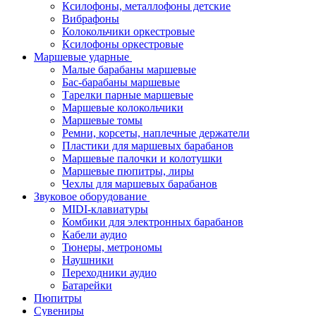
Ксилофоны, металлофоны детские
Вибрафоны
Колокольчики оркестровые
Ксилофоны оркестровые
Маршевые ударные
Малые барабаны маршевые
Бас-барабаны маршевые
Тарелки парные маршевые
Маршевые колокольчики
Маршевые томы
Ремни, корсеты, наплечные держатели
Пластики для маршевых барабанов
Маршевые палочки и колотушки
Маршевые пюпитры, лиры
Чехлы для маршевых барабанов
Звуковое оборудование
MIDI-клавиатуры
Комбики для электронных барабанов
Кабели аудио
Тюнеры, метрономы
Наушники
Переходники аудио
Батарейки
Пюпитры
Сувениры