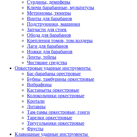
Сурдины, демпферы
Ключи барабанные, мультитулы
Метрономы, тюнеры
Винты для барабанов
Подструнники, машинки
Запчасти для стоек
Обода для барабанов
Крепления томов, том-холдеры
Лаги для барабанов
Ножки для барабанов
Ленты, тейпы
Чистящие средства
Оркестровые ударные инструменты
Бас-барабаны орестровые
Бубны, тамбурины оркестровые
Вибрафоны
Кастаньеты оркестровые
Колокольчики оркестровые
Кротали
Литавры
Там-тамы оркестровые, гонги
Тарелки оркестровые
Треугольники оркестровые
Фрусты
Клавишные ударные инструменты