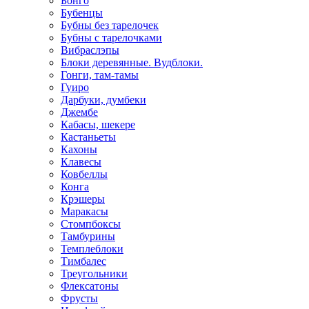
Бонго
Бубенцы
Бубны без тарелочек
Бубны с тарелочками
Вибраслэпы
Блоки деревянные. Вудблоки.
Гонги, там-тамы
Гуиро
Дарбуки, думбеки
Джембе
Кабасы, шекере
Кастаньеты
Кахоны
Клавесы
Ковбеллы
Конга
Крэшеры
Маракасы
Стомпбоксы
Тамбурины
Темплеблоки
Тимбалес
Треугольники
Флексатоны
Фрусты