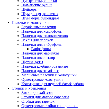
Цуг-флейты, свистки
Шаманские бубны
Шейкеры
Шум дождя, рейнстик
Шум моря, оушендрам
Палочки и колотушки
Барабанные палочки
Палочки для ксилофона
Палочки для колокольчиков
Чехлы для палочек
Палочки для вибрафона
Вибрафоны
Палочки для маримбы
Палочки для литавр
Щётки, руты
Палочки комбинированные
Палочки для тимбалес
Маршевые палочки и колотушки
Оркестровые колотушки
Колотушки для педалей бас-барабана
Стойки и крепления
Замки для хай-хэта
Стойки для малого барабана
Стойки для тарелок
Оркестровые стойки и подставки