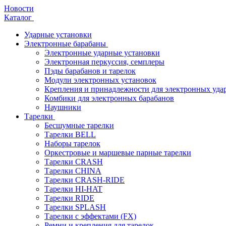
Новости
Каталог
Ударные установки
Электронные барабаны
Электронные ударные установки
Электронная перкуссия, семплеры
Пэды барабанов и тарелок
Модули электронных установок
Крепления и принадлежности для электронных уда
Комбики для электронных барабанов
Наушники
Тарелки
Бесшумные тарелки
Тарелки BELL
Наборы тарелок
Оркестровые и маршевые парные тарелки
Тарелки CRASH
Тарелки CHINA
Тарелки CRASH-RIDE
Тарелки HI-HAT
Тарелки RIDE
Тарелки SPLASH
Тарелки с эффектами (FX)
Ремни и крепления для тарелок