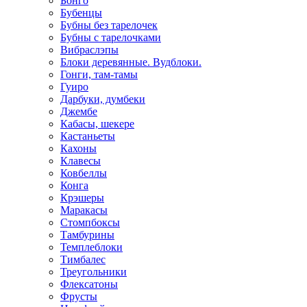
Бонго
Бубенцы
Бубны без тарелочек
Бубны с тарелочками
Вибраслэпы
Блоки деревянные. Вудблоки.
Гонги, там-тамы
Гуиро
Дарбуки, думбеки
Джембе
Кабасы, шекере
Кастаньеты
Кахоны
Клавесы
Ковбеллы
Конга
Крэшеры
Маракасы
Стомпбоксы
Тамбурины
Темплеблоки
Тимбалес
Треугольники
Флексатоны
Фрусты