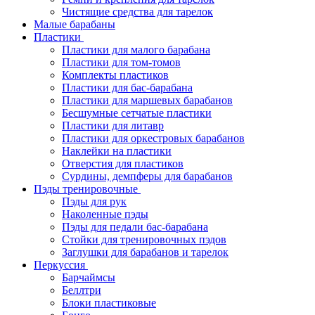
Чистящие средства для тарелок
Малые барабаны
Пластики
Пластики для малого барабана
Пластики для том-томов
Комплекты пластиков
Пластики для бас-барабана
Пластики для маршевых барабанов
Бесшумные сетчатые пластики
Пластики для литавр
Пластики для оркестровых барабанов
Наклейки на пластики
Отверстия для пластиков
Сурдины, демпферы для барабанов
Пэды тренировочные
Пэды для рук
Наколенные пэды
Пэды для педали бас-барабана
Стойки для тренировочных пэдов
Заглушки для барабанов и тарелок
Перкуссия
Барчаймсы
Беллтри
Блоки пластиковые