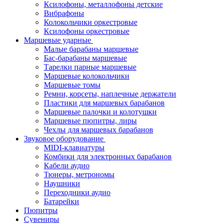
Ксилофоны, металлофоны детские
Вибрафоны
Колокольчики оркестровые
Ксилофоны оркестровые
Маршевые ударные
Малые барабаны маршевые
Бас-барабаны маршевые
Тарелки парные маршевые
Маршевые колокольчики
Маршевые томы
Ремни, корсеты, наплечные держатели
Пластики для маршевых барабанов
Маршевые палочки и колотушки
Маршевые пюпитры, лиры
Чехлы для маршевых барабанов
Звуковое оборудование
MIDI-клавиатуры
Комбики для электронных барабанов
Кабели аудио
Тюнеры, метрономы
Наушники
Переходники аудио
Батарейки
Пюпитры
Сувениры