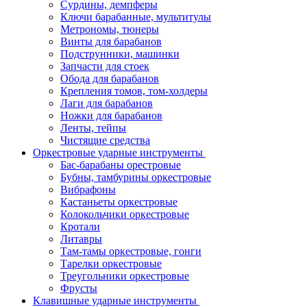
Сурдины, демпферы
Ключи барабанные, мультитулы
Метрономы, тюнеры
Винты для барабанов
Подструнники, машинки
Запчасти для стоек
Обода для барабанов
Крепления томов, том-холдеры
Лаги для барабанов
Ножки для барабанов
Ленты, тейпы
Чистящие средства
Оркестровые ударные инструменты
Бас-барабаны орестровые
Бубны, тамбурины оркестровые
Вибрафоны
Кастаньеты оркестровые
Колокольчики оркестровые
Кротали
Литавры
Там-тамы оркестровые, гонги
Тарелки оркестровые
Треугольники оркестровые
Фрусты
Клавишные ударные инструменты