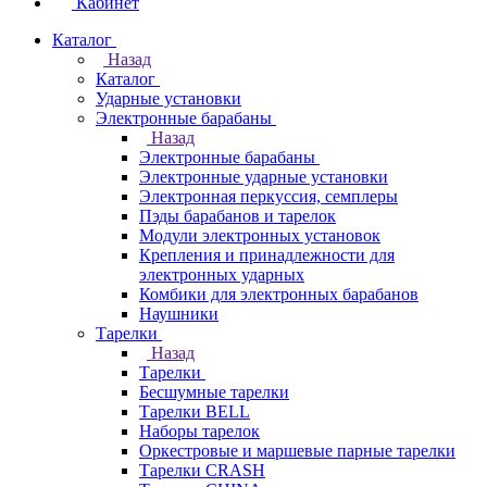
Кабинет
Каталог
Назад
Каталог
Ударные установки
Электронные барабаны
Назад
Электронные барабаны
Электронные ударные установки
Электронная перкуссия, семплеры
Пэды барабанов и тарелок
Модули электронных установок
Крепления и принадлежности для
электронных ударных
Комбики для электронных барабанов
Наушники
Тарелки
Назад
Тарелки
Бесшумные тарелки
Тарелки BELL
Наборы тарелок
Оркестровые и маршевые парные тарелки
Тарелки CRASH