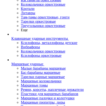
Кастаньеты оркестровые
Колокольчики оркестровые
Кротали
Литавры
Там-тамы оркестровые, гонги
Тарелки оркестровые
Треугольники оркестровые
Еще
Клавишные ударные инструменты
Ксилофоны, металлофоны детские
Вибрафоны
Колокольчики оркестровые
Ксилофоны оркестровые
Маршевые ударные
Малые барабаны маршевые
Бас-барабаны маршевые
Тарелки парные маршевые
Маршевые колокольчики
Маршевые томы
Ремни, корсеты, наплечные держатели
Пластики для маршевых барабанов
Маршевые палочки и колотушки
Маршевые пюпитры, лиры