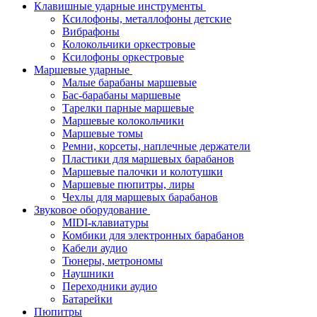
Клавишные ударные инструменты
Ксилофоны, металлофоны детские
Вибрафоны
Колокольчики оркестровые
Ксилофоны оркестровые
Маршевые ударные
Малые барабаны маршевые
Бас-барабаны маршевые
Тарелки парные маршевые
Маршевые колокольчики
Маршевые томы
Ремни, корсеты, наплечные держатели
Пластики для маршевых барабанов
Маршевые палочки и колотушки
Маршевые пюпитры, лиры
Чехлы для маршевых барабанов
Звуковое оборудование
MIDI-клавиатуры
Комбики для электронных барабанов
Кабели аудио
Тюнеры, метрономы
Наушники
Переходники аудио
Батарейки
Пюпитры