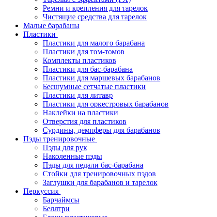
Ремни и крепления для тарелок
Чистящие средства для тарелок
Малые барабаны
Пластики
Пластики для малого барабана
Пластики для том-томов
Комплекты пластиков
Пластики для бас-барабана
Пластики для маршевых барабанов
Бесшумные сетчатые пластики
Пластики для литавр
Пластики для оркестровых барабанов
Наклейки на пластики
Отверстия для пластиков
Сурдины, демпферы для барабанов
Пэды тренировочные
Пэды для рук
Наколенные пэды
Пэды для педали бас-барабана
Стойки для тренировочных пэдов
Заглушки для барабанов и тарелок
Перкуссия
Барчаймсы
Беллтри