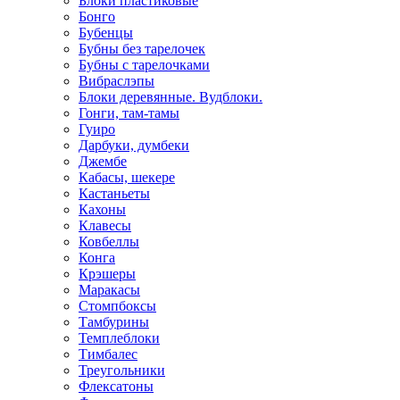
Блоки пластиковые
Бонго
Бубенцы
Бубны без тарелочек
Бубны с тарелочками
Вибраслэпы
Блоки деревянные. Вудблоки.
Гонги, там-тамы
Гуиро
Дарбуки, думбеки
Джембе
Кабасы, шекере
Кастаньеты
Кахоны
Клавесы
Ковбеллы
Конга
Крэшеры
Маракасы
Стомпбоксы
Тамбурины
Темплеблоки
Тимбалес
Треугольники
Флексатоны