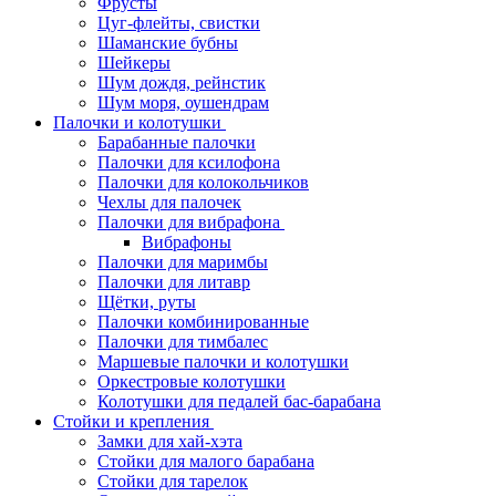
Фрусты
Цуг-флейты, свистки
Шаманские бубны
Шейкеры
Шум дождя, рейнстик
Шум моря, оушендрам
Палочки и колотушки
Барабанные палочки
Палочки для ксилофона
Палочки для колокольчиков
Чехлы для палочек
Палочки для вибрафона
Вибрафоны
Палочки для маримбы
Палочки для литавр
Щётки, руты
Палочки комбинированные
Палочки для тимбалес
Маршевые палочки и колотушки
Оркестровые колотушки
Колотушки для педалей бас-барабана
Стойки и крепления
Замки для хай-хэта
Стойки для малого барабана
Стойки для тарелок