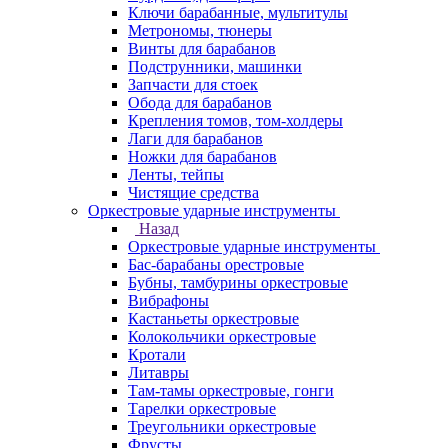
Ключи барабанные, мультитулы
Метрономы, тюнеры
Винты для барабанов
Подструнники, машинки
Запчасти для стоек
Обода для барабанов
Крепления томов, том-холдеры
Лаги для барабанов
Ножки для барабанов
Ленты, тейпы
Чистящие средства
Оркестровые ударные инструменты
Назад
Оркестровые ударные инструменты
Бас-барабаны орестровые
Бубны, тамбурины оркестровые
Вибрафоны
Кастаньеты оркестровые
Колокольчики оркестровые
Кротали
Литавры
Там-тамы оркестровые, гонги
Тарелки оркестровые
Треугольники оркестровые
Фрусты