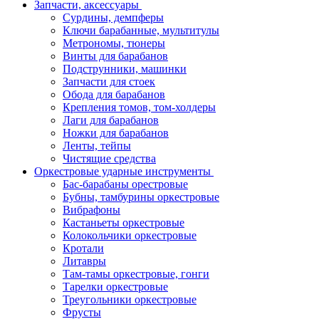
Запчасти, аксессуары
Сурдины, демпферы
Ключи барабанные, мультитулы
Метрономы, тюнеры
Винты для барабанов
Подструнники, машинки
Запчасти для стоек
Обода для барабанов
Крепления томов, том-холдеры
Лаги для барабанов
Ножки для барабанов
Ленты, тейпы
Чистящие средства
Оркестровые ударные инструменты
Бас-барабаны орестровые
Бубны, тамбурины оркестровые
Вибрафоны
Кастаньеты оркестровые
Колокольчики оркестровые
Кротали
Литавры
Там-тамы оркестровые, гонги
Тарелки оркестровые
Треугольники оркестровые
Фрусты