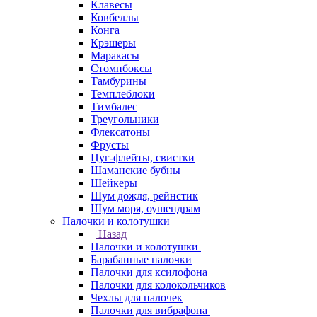
Клавесы
Ковбеллы
Конга
Крэшеры
Маракасы
Стомпбоксы
Тамбурины
Темплеблоки
Тимбалес
Треугольники
Флексатоны
Фрусты
Цуг-флейты, свистки
Шаманские бубны
Шейкеры
Шум дождя, рейнстик
Шум моря, оушендрам
Палочки и колотушки
Назад
Палочки и колотушки
Барабанные палочки
Палочки для ксилофона
Палочки для колокольчиков
Чехлы для палочек
Палочки для вибрафона