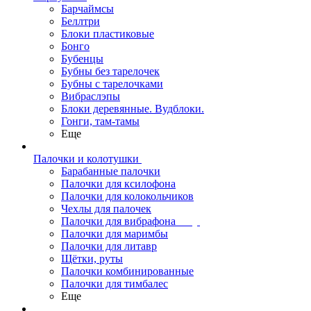
Барчаймсы
Беллтри
Блоки пластиковые
Бонго
Бубенцы
Бубны без тарелочек
Бубны с тарелочками
Вибраслэпы
Блоки деревянные. Вудблоки.
Гонги, там-тамы
Еще
Палочки и колотушки
Барабанные палочки
Палочки для ксилофона
Палочки для колокольчиков
Чехлы для палочек
Палочки для вибрафона
Палочки для маримбы
Палочки для литавр
Щётки, руты
Палочки комбинированные
Палочки для тимбалес
Еще