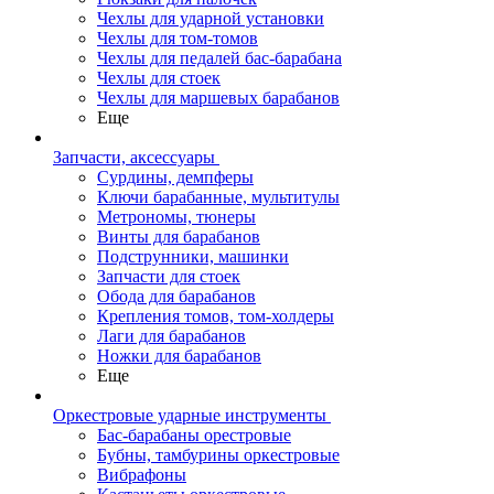
Чехлы для ударной установки
Чехлы для том-томов
Чехлы для педалей бас-барабана
Чехлы для стоек
Чехлы для маршевых барабанов
Еще
Запчасти, аксессуары
Сурдины, демпферы
Ключи барабанные, мультитулы
Метрономы, тюнеры
Винты для барабанов
Подструнники, машинки
Запчасти для стоек
Обода для барабанов
Крепления томов, том-холдеры
Лаги для барабанов
Ножки для барабанов
Еще
Оркестровые ударные инструменты
Бас-барабаны орестровые
Бубны, тамбурины оркестровые
Вибрафоны