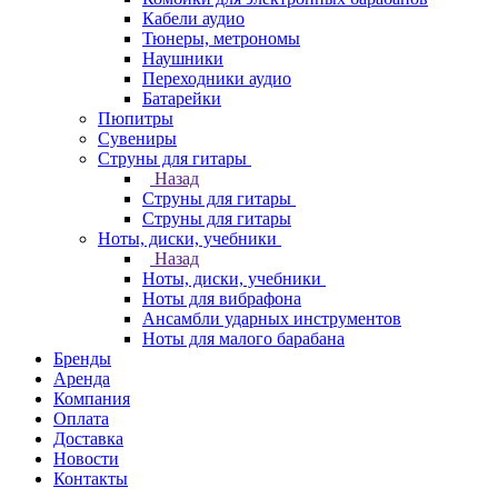
Кабели аудио
Тюнеры, метрономы
Наушники
Переходники аудио
Батарейки
Пюпитры
Сувениры
Струны для гитары
Назад
Струны для гитары
Струны для гитары
Ноты, диски, учебники
Назад
Ноты, диски, учебники
Ноты для вибрафона
Ансамбли ударных инструментов
Ноты для малого барабана
Бренды
Аренда
Компания
Оплата
Доставка
Новости
Контакты