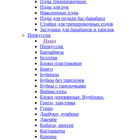
Пэды тренировочные
Пэды для рук
Наколенные пэды
Пэды для педали бас-барабана
Стойки для тренировочных пэдов
Заглушки для барабанов и тарелок
Перкуссия
Назад
Перкуссия
Барчаймсы
Беллтри
Блоки пластиковые
Бонго
Бубенцы
Бубны без тарелочек
Бубны с тарелочками
Вибраслэпы
Блоки деревянные. Вудблоки.
Гонги, там-тамы
Гуиро
Дарбуки, думбеки
Джембе
Кабасы, шекере
Кастаньеты
Кахоны