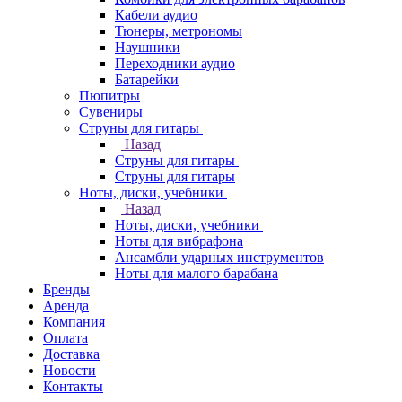
Кабели аудио
Тюнеры, метрономы
Наушники
Переходники аудио
Батарейки
Пюпитры
Сувениры
Струны для гитары
Назад
Струны для гитары
Струны для гитары
Ноты, диски, учебники
Назад
Ноты, диски, учебники
Ноты для вибрафона
Ансамбли ударных инструментов
Ноты для малого барабана
Бренды
Аренда
Компания
Оплата
Доставка
Новости
Контакты