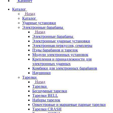
Кабинет
Каталог
Назад
Каталог
Ударные установки
Электронные барабаны
Назад
Электронные барабаны
Электронные ударные установки
Электронная перкуссия, семплеры
Пэды барабанов и тарелок
Модули электронных установок
Крепления и принадлежности для
электронных ударных
Комбики для электронных барабанов
Наушники
Тарелки
Назад
Тарелки
Бесшумные тарелки
Тарелки BELL
Наборы тарелок
Оркестровые и маршевые парные тарелки
Тарелки CRASH