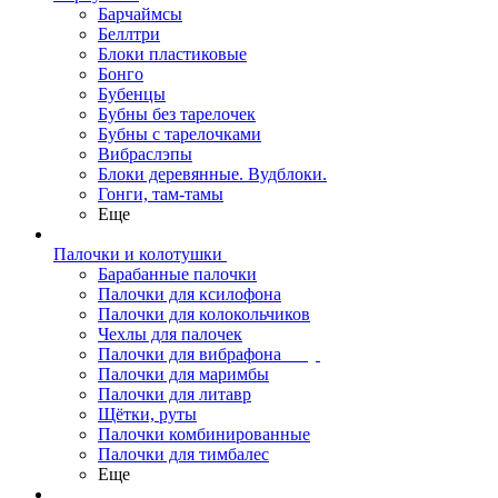
Барчаймсы
Беллтри
Блоки пластиковые
Бонго
Бубенцы
Бубны без тарелочек
Бубны с тарелочками
Вибраслэпы
Блоки деревянные. Вудблоки.
Гонги, там-тамы
Еще
Палочки и колотушки
Барабанные палочки
Палочки для ксилофона
Палочки для колокольчиков
Чехлы для палочек
Палочки для вибрафона
Палочки для маримбы
Палочки для литавр
Щётки, руты
Палочки комбинированные
Палочки для тимбалес
Еще