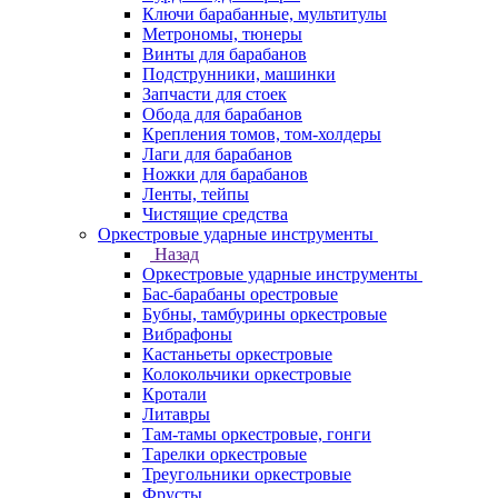
Ключи барабанные, мультитулы
Метрономы, тюнеры
Винты для барабанов
Подструнники, машинки
Запчасти для стоек
Обода для барабанов
Крепления томов, том-холдеры
Лаги для барабанов
Ножки для барабанов
Ленты, тейпы
Чистящие средства
Оркестровые ударные инструменты
Назад
Оркестровые ударные инструменты
Бас-барабаны орестровые
Бубны, тамбурины оркестровые
Вибрафоны
Кастаньеты оркестровые
Колокольчики оркестровые
Кротали
Литавры
Там-тамы оркестровые, гонги
Тарелки оркестровые
Треугольники оркестровые
Фрусты