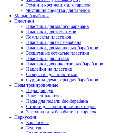
Ремни и крепления для тарелок
Чистящие средства для тарелок
Малые барабаны
Пластики
Пластики для малого барабана
Пластики для том-томов
Комплекты пластиков
Пластики для бас-барабана
Пластики для маршевых барабанов
Бесшумные сетчатые пластики
Пластики для литавр
Пластики для оркестровых барабанов
Наклейки на пластики
Отверстия для пластиков
Сурдины, демпферы для барабанов
Пэды тренировочные
Пэды для рук
Наколенные пэды
Пэды для педали бас-барабана
Стойки для тренировочных пэдов
Заглушки для барабанов и тарелок
Перкуссия
Барчаймсы
Беллтри