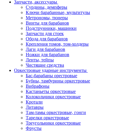
Запчасти, аксессуары
Сурдины, демпферы
Ключи барабанные, мультитулы
Метрономы, тюнеры
Винты для барабанов
Подструнники, машинки
Запчасти для стоек
Обода для барабанов
Крепления томов, том-холдеры
Лаги для барабанов
Ножки для барабанов
Ленты, тейпы
Чистящие средства
Оркестровые ударные инструменты
Бас-барабаны орестровые
Бубны, тамбурины оркестровые
Вибрафоны
Кастаньеты оркестровые
Колокольчики оркестровые
Кротали
Литавры
Там-тамы оркестровые, гонги
Тарелки оркестровые
Треугольники оркестровые
Фрусты