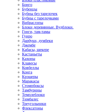
Блоки пластиковые
Бонго
Бубенцы
Бубны без тарелочек
Бубны с тарелочками
Вибраслэпы
Блоки деревянные. Вудблоки.
Гонги, там-тамы
Гуиро
Дарбуки, думбеки
Джембе
Кабасы, шекере
Кастаньеты
Кахоны
Клавесы
Ковбеллы
Конга
Крэшеры
Маракасы
Стомпбоксы
Тамбурины
Темплеблоки
Тимбалес
Треугольники
Флексатоны