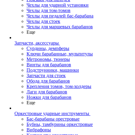
Чехлы для ударной установки
Чехлы для том-томов
Чехлы для педалей бас-барабана
Чехлы для стоек
Чехлы для маршевых барабанов
Еще
Запчасти, аксессуары
Сурдины, демпферы
Ключи барабанные, мультитулы
Метрономы, тюнеры
Винты для барабанов
Подструнники, машинки
Запчасти для стоек
Обода для барабанов
Крепления томов, том-холдеры
Лаги для барабанов
Ножки для барабанов
Еще
Оркестровые ударные инструменты
Бас-барабаны орестровые
Бубны, тамбурины оркестровые
Вибрафоны