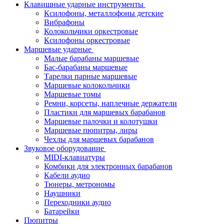
Клавишные ударные инструменты
Ксилофоны, металлофоны детские
Вибрафоны
Колокольчики оркестровые
Ксилофоны оркестровые
Маршевые ударные
Малые барабаны маршевые
Бас-барабаны маршевые
Тарелки парные маршевые
Маршевые колокольчики
Маршевые томы
Ремни, корсеты, наплечные держатели
Пластики для маршевых барабанов
Маршевые палочки и колотушки
Маршевые пюпитры, лиры
Чехлы для маршевых барабанов
Звуковое оборудование
MIDI-клавиатуры
Комбики для электронных барабанов
Кабели аудио
Тюнеры, метрономы
Наушники
Переходники аудио
Батарейки
Пюпитры