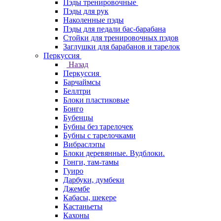
Пэды тренировочные
Пэды для рук
Наколенные пэды
Пэды для педали бас-барабана
Стойки для тренировочных пэдов
Заглушки для барабанов и тарелок
Перкуссия
Назад
Перкуссия
Барчаймсы
Беллтри
Блоки пластиковые
Бонго
Бубенцы
Бубны без тарелочек
Бубны с тарелочками
Вибраслэпы
Блоки деревянные. Вудблоки.
Гонги, там-тамы
Гуиро
Дарбуки, думбеки
Джембе
Кабасы, шекере
Кастаньеты
Кахоны