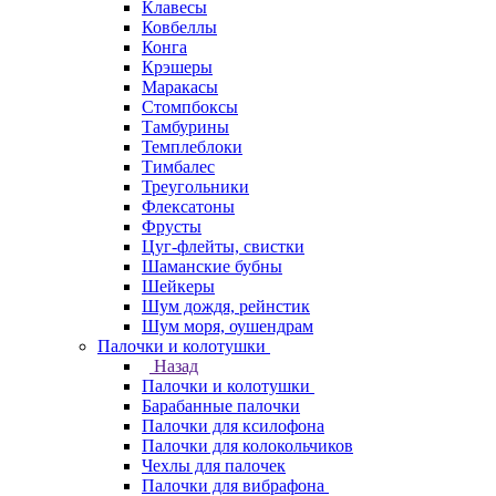
Клавесы
Ковбеллы
Конга
Крэшеры
Маракасы
Стомпбоксы
Тамбурины
Темплеблоки
Тимбалес
Треугольники
Флексатоны
Фрусты
Цуг-флейты, свистки
Шаманские бубны
Шейкеры
Шум дождя, рейнстик
Шум моря, оушендрам
Палочки и колотушки
Назад
Палочки и колотушки
Барабанные палочки
Палочки для ксилофона
Палочки для колокольчиков
Чехлы для палочек
Палочки для вибрафона