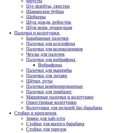
Фрусты
Цуг-флейты, свистки
Шаманские бубны
Шейкеры
Шум дождя, рейнстик
Шум моря, оушендрам
Палочки и колотушки
Барабанные палочки
Палочки для ксилофона
Палочки для колокольчиков
Чехлы для палочек
Палочки для вибрафона
Вибрафоны
Палочки для маримбы
Палочки для литавр
Щётки, руты
Палочки комбинированные
Палочки для тимбалес
Маршевые палочки и колотушки
Оркестровые колотушки
Колотушки для педалей бас-барабана
Стойки и крепления
Замки для хай-хэта
Стойки для малого барабана
Стойки для тарелок