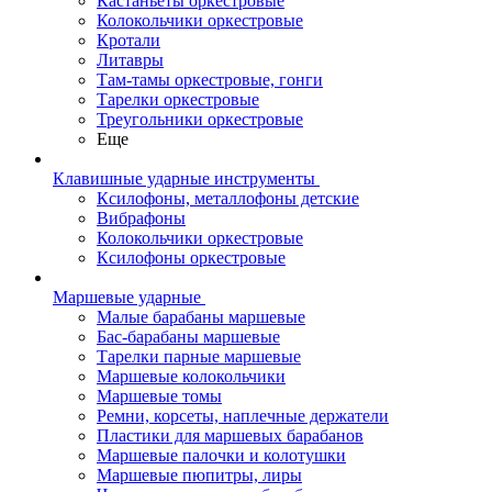
Кастаньеты оркестровые
Колокольчики оркестровые
Кротали
Литавры
Там-тамы оркестровые, гонги
Тарелки оркестровые
Треугольники оркестровые
Еще
Клавишные ударные инструменты
Ксилофоны, металлофоны детские
Вибрафоны
Колокольчики оркестровые
Ксилофоны оркестровые
Маршевые ударные
Малые барабаны маршевые
Бас-барабаны маршевые
Тарелки парные маршевые
Маршевые колокольчики
Маршевые томы
Ремни, корсеты, наплечные держатели
Пластики для маршевых барабанов
Маршевые палочки и колотушки
Маршевые пюпитры, лиры