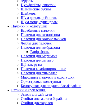
Фрусты
Цуг-флейты, свистки
Шаманские бубны
Шейкеры
Шум дождя, рейнстик
Шум моря, оушендрам
Палочки и колотушки
Барабанные палочки
Палочки для ксилофона
Палочки для колокольчиков
Чехлы для палочек
Палочки для вибрафона
Вибрафоны
Палочки для маримбы
Палочки для литавр
Щётки, руты
Палочки комбинированные
Палочки для тимбалес
Маршевые палочки и колотушки
Оркестровые колотушки
Колотушки для педалей бас-барабана
Стойки и крепления
Замки для хай-хэта
Стойки для малого барабана
Стойки для тарелок