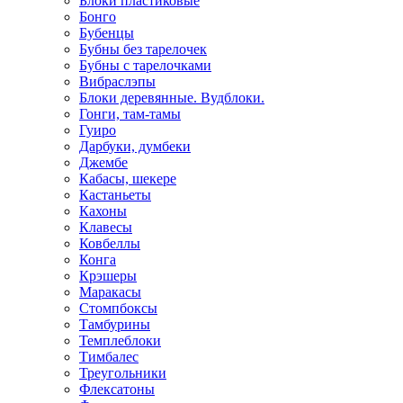
Блоки пластиковые
Бонго
Бубенцы
Бубны без тарелочек
Бубны с тарелочками
Вибраслэпы
Блоки деревянные. Вудблоки.
Гонги, там-тамы
Гуиро
Дарбуки, думбеки
Джембе
Кабасы, шекере
Кастаньеты
Кахоны
Клавесы
Ковбеллы
Конга
Крэшеры
Маракасы
Стомпбоксы
Тамбурины
Темплеблоки
Тимбалес
Треугольники
Флексатоны