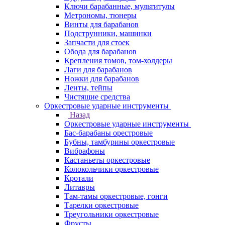
Ключи барабанные, мультитулы
Метрономы, тюнеры
Винты для барабанов
Подструнники, машинки
Запчасти для стоек
Обода для барабанов
Крепления томов, том-холдеры
Лаги для барабанов
Ножки для барабанов
Ленты, тейпы
Чистящие средства
Оркестровые ударные инструменты
Назад
Оркестровые ударные инструменты
Бас-барабаны орестровые
Бубны, тамбурины оркестровые
Вибрафоны
Кастаньеты оркестровые
Колокольчики оркестровые
Кротали
Литавры
Там-тамы оркестровые, гонги
Тарелки оркестровые
Треугольники оркестровые
Фрусты