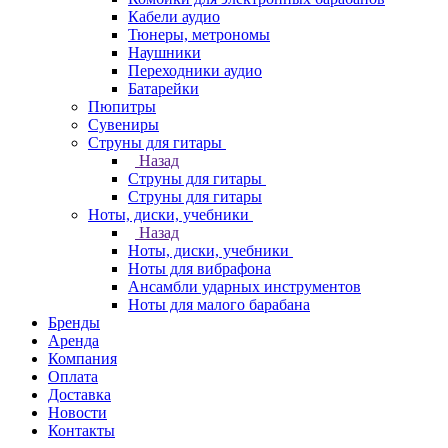
Кабели аудио
Тюнеры, метрономы
Наушники
Переходники аудио
Батарейки
Пюпитры
Сувениры
Струны для гитары
Назад
Струны для гитары
Струны для гитары
Ноты, диски, учебники
Назад
Ноты, диски, учебники
Ноты для вибрафона
Ансамбли ударных инструментов
Ноты для малого барабана
Бренды
Аренда
Компания
Оплата
Доставка
Новости
Контакты