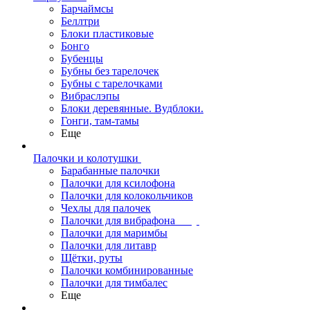
Барчаймсы
Беллтри
Блоки пластиковые
Бонго
Бубенцы
Бубны без тарелочек
Бубны с тарелочками
Вибраслэпы
Блоки деревянные. Вудблоки.
Гонги, там-тамы
Еще
Палочки и колотушки
Барабанные палочки
Палочки для ксилофона
Палочки для колокольчиков
Чехлы для палочек
Палочки для вибрафона
Палочки для маримбы
Палочки для литавр
Щётки, руты
Палочки комбинированные
Палочки для тимбалес
Еще