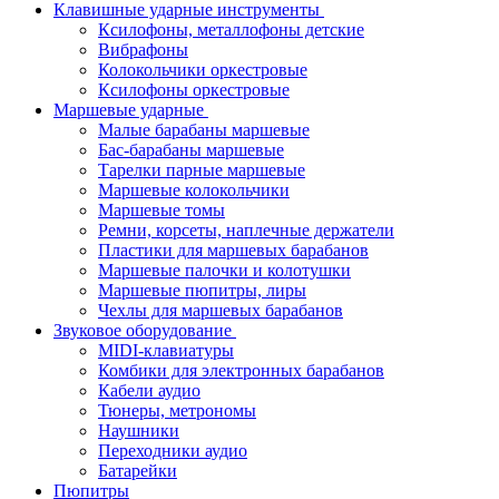
Клавишные ударные инструменты
Ксилофоны, металлофоны детские
Вибрафоны
Колокольчики оркестровые
Ксилофоны оркестровые
Маршевые ударные
Малые барабаны маршевые
Бас-барабаны маршевые
Тарелки парные маршевые
Маршевые колокольчики
Маршевые томы
Ремни, корсеты, наплечные держатели
Пластики для маршевых барабанов
Маршевые палочки и колотушки
Маршевые пюпитры, лиры
Чехлы для маршевых барабанов
Звуковое оборудование
MIDI-клавиатуры
Комбики для электронных барабанов
Кабели аудио
Тюнеры, метрономы
Наушники
Переходники аудио
Батарейки
Пюпитры