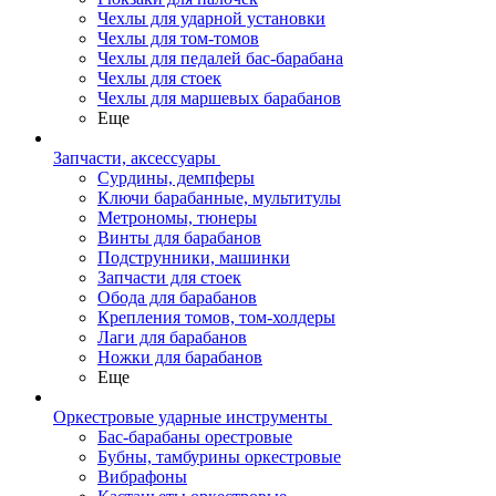
Чехлы для ударной установки
Чехлы для том-томов
Чехлы для педалей бас-барабана
Чехлы для стоек
Чехлы для маршевых барабанов
Еще
Запчасти, аксессуары
Сурдины, демпферы
Ключи барабанные, мультитулы
Метрономы, тюнеры
Винты для барабанов
Подструнники, машинки
Запчасти для стоек
Обода для барабанов
Крепления томов, том-холдеры
Лаги для барабанов
Ножки для барабанов
Еще
Оркестровые ударные инструменты
Бас-барабаны орестровые
Бубны, тамбурины оркестровые
Вибрафоны