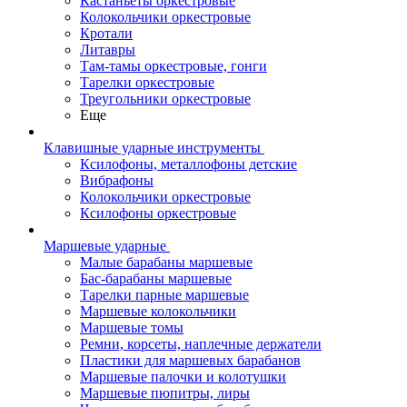
Кастаньеты оркестровые
Колокольчики оркестровые
Кротали
Литавры
Там-тамы оркестровые, гонги
Тарелки оркестровые
Треугольники оркестровые
Еще
Клавишные ударные инструменты
Ксилофоны, металлофоны детские
Вибрафоны
Колокольчики оркестровые
Ксилофоны оркестровые
Маршевые ударные
Малые барабаны маршевые
Бас-барабаны маршевые
Тарелки парные маршевые
Маршевые колокольчики
Маршевые томы
Ремни, корсеты, наплечные держатели
Пластики для маршевых барабанов
Маршевые палочки и колотушки
Маршевые пюпитры, лиры