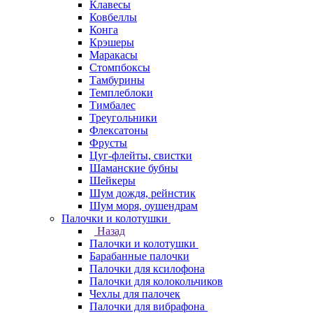
Клавесы
Ковбеллы
Конга
Крэшеры
Маракасы
Стомпбоксы
Тамбурины
Темплеблоки
Тимбалес
Треугольники
Флексатоны
Фрусты
Цуг-флейты, свистки
Шаманские бубны
Шейкеры
Шум дождя, рейнстик
Шум моря, оушендрам
Палочки и колотушки
Назад
Палочки и колотушки
Барабанные палочки
Палочки для ксилофона
Палочки для колокольчиков
Чехлы для палочек
Палочки для вибрафона