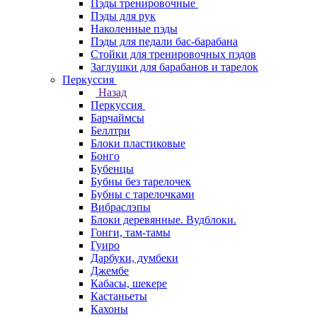
Пэды тренировочные
Пэды для рук
Наколенные пэды
Пэды для педали бас-барабана
Стойки для тренировочных пэдов
Заглушки для барабанов и тарелок
Перкуссия
Назад
Перкуссия
Барчаймсы
Беллтри
Блоки пластиковые
Бонго
Бубенцы
Бубны без тарелочек
Бубны с тарелочками
Вибраслэпы
Блоки деревянные. Вудблоки.
Гонги, там-тамы
Гуиро
Дарбуки, думбеки
Джембе
Кабасы, шекере
Кастаньеты
Кахоны