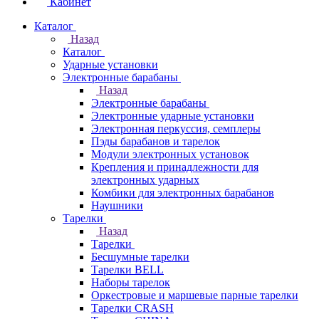
Кабинет
Каталог
Назад
Каталог
Ударные установки
Электронные барабаны
Назад
Электронные барабаны
Электронные ударные установки
Электронная перкуссия, семплеры
Пэды барабанов и тарелок
Модули электронных установок
Крепления и принадлежности для
электронных ударных
Комбики для электронных барабанов
Наушники
Тарелки
Назад
Тарелки
Бесшумные тарелки
Тарелки BELL
Наборы тарелок
Оркестровые и маршевые парные тарелки
Тарелки CRASH