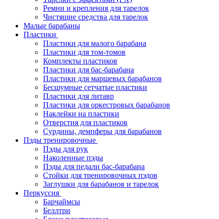
Ремни и крепления для тарелок
Чистящие средства для тарелок
Малые барабаны
Пластики
Пластики для малого барабана
Пластики для том-томов
Комплекты пластиков
Пластики для бас-барабана
Пластики для маршевых барабанов
Бесшумные сетчатые пластики
Пластики для литавр
Пластики для оркестровых барабанов
Наклейки на пластики
Отверстия для пластиков
Сурдины, демпферы для барабанов
Пэды тренировочные
Пэды для рук
Наколенные пэды
Пэды для педали бас-барабана
Стойки для тренировочных пэдов
Заглушки для барабанов и тарелок
Перкуссия
Барчаймсы
Беллтри