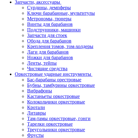
Запчасти, аксессуары
Сурдины, демпферы
Ключи барабанные, мультитулы
Метрономы, тюнеры
Винты для барабанов
Подструнники, машинки
Запчасти для стоек
Обода для барабанов
Крепления томов, том-холдеры
Лаги для барабанов
Ножки для барабанов
Ленты, тейпы
Чистящие средства
Оркестровые ударные инструменты
Бас-барабаны орестровые
Бубны, тамбурины оркестровые
Вибрафоны
Кастаньеты оркестровые
Колокольчики оркестровые
Кротали
Литавры
Там-тамы оркестровые, гонги
Тарелки оркестровые
Треугольники оркестровые
Фрусты