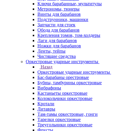
Ключи барабанные, мультитулы
Метрономы, тюнеры
Винты для барабанов
Подструнники, машинки
Запчасти для стоек
Обода для барабанов
Крепления томов, том-холдеры
Лаги для барабанов
Ножки для барабанов
Ленты, тейпы
Чистящие средства
Оркестровые ударные инструменты
Назад
Оркестровые ударные инструменты
Бас-барабаны орестровые
Бубны, тамбурины оркестровые
Вибрафоны
Кастаньеты оркестровые
Колокольчики оркестровые
Кротали
Литавры
Там-тамы оркестровые, гонги
Тарелки оркестровые
Треугольники оркестровые
Фрусты