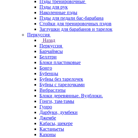
Пэды тренировочные
Пэды для рук
Наколенные пэды
Пэды для педали бас-барабана
Стойки для тренировочных пэдов
Заглушки для барабанов и тарелок
Перкуссия
Назад
Перкуссия
Барчаймсы
Беллтри
Блоки пластиковые
Бонго
Бубенцы
Бубны без тарелочек
Бубны с тарелочками
Вибраслэпы
Блоки деревянные. Вудблоки.
Гонги, там-тамы
Гуиро
Дарбуки, думбеки
Джембе
Кабасы, шекере
Кастаньеты
Кахоны