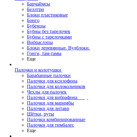
Барчаймсы
Беллтри
Блоки пластиковые
Бонго
Бубенцы
Бубны без тарелочек
Бубны с тарелочками
Вибраслэпы
Блоки деревянные. Вудблоки.
Гонги, там-тамы
Еще
Палочки и колотушки
Барабанные палочки
Палочки для ксилофона
Палочки для колокольчиков
Чехлы для палочек
Палочки для вибрафона
Палочки для маримбы
Палочки для литавр
Щётки, руты
Палочки комбинированные
Палочки для тимбалес
Еще