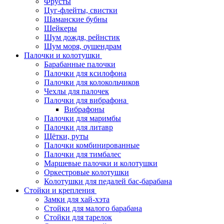
Фрусты
Цуг-флейты, свистки
Шаманские бубны
Шейкеры
Шум дождя, рейнстик
Шум моря, оушендрам
Палочки и колотушки
Барабанные палочки
Палочки для ксилофона
Палочки для колокольчиков
Чехлы для палочек
Палочки для вибрафона
Вибрафоны
Палочки для маримбы
Палочки для литавр
Щётки, руты
Палочки комбинированные
Палочки для тимбалес
Маршевые палочки и колотушки
Оркестровые колотушки
Колотушки для педалей бас-барабана
Стойки и крепления
Замки для хай-хэта
Стойки для малого барабана
Стойки для тарелок