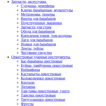
Запчасти, аксессуары
Сурдины, демпферы
Ключи барабанные, мультитулы
Метрономы, тюнеры
Винты для барабанов
Подструнники, машинки
Запчасти для стоек
Обода для барабанов
Крепления томов, том-холдеры
Лаги для барабанов
Ножки для барабанов
Ленты, тейпы
Чистящие средства
Оркестровые ударные инструменты
Бас-барабаны орестровые
Бубны, тамбурины оркестровые
Вибрафоны
Кастаньеты оркестровые
Колокольчики оркестровые
Кротали
Литавры
Там-тамы оркестровые, гонги
Тарелки оркестровые
Треугольники оркестровые
Фрусты