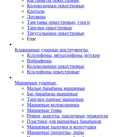
Кастаньеты оркестровые
Колокольчики оркестровые
Кротали
Литавры
Там-тамы оркестровые, гонги
Тарелки оркестровые
Треугольники оркестровые
Еще
Клавишные ударные инструменты
Ксилофоны, металлофоны детские
Вибрафоны
Колокольчики оркестровые
Ксилофоны оркестровые
Маршевые ударные
Малые барабаны маршевые
Бас-барабаны маршевые
Тарелки парные маршевые
Маршевые колокольчики
Маршевые томы
Ремни, корсеты, наплечные держатели
Пластики для маршевых барабанов
Маршевые палочки и колотушки
Маршевые пюпитры, лиры