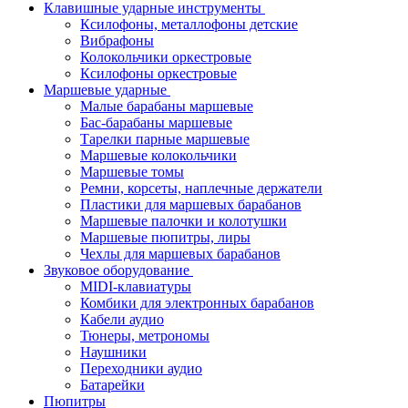
Клавишные ударные инструменты
Ксилофоны, металлофоны детские
Вибрафоны
Колокольчики оркестровые
Ксилофоны оркестровые
Маршевые ударные
Малые барабаны маршевые
Бас-барабаны маршевые
Тарелки парные маршевые
Маршевые колокольчики
Маршевые томы
Ремни, корсеты, наплечные держатели
Пластики для маршевых барабанов
Маршевые палочки и колотушки
Маршевые пюпитры, лиры
Чехлы для маршевых барабанов
Звуковое оборудование
MIDI-клавиатуры
Комбики для электронных барабанов
Кабели аудио
Тюнеры, метрономы
Наушники
Переходники аудио
Батарейки
Пюпитры