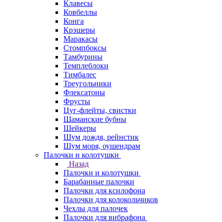
Клавесы
Ковбеллы
Конга
Крэшеры
Маракасы
Стомпбоксы
Тамбурины
Темплеблоки
Тимбалес
Треугольники
Флексатоны
Фрусты
Цуг-флейты, свистки
Шаманские бубны
Шейкеры
Шум дождя, рейнстик
Шум моря, оушендрам
Палочки и колотушки
Назад
Палочки и колотушки
Барабанные палочки
Палочки для ксилофона
Палочки для колокольчиков
Чехлы для палочек
Палочки для вибрафона