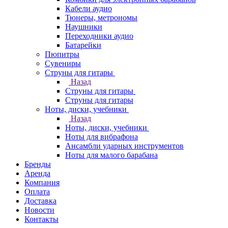
Кабели аудио
Тюнеры, метрономы
Наушники
Переходники аудио
Батарейки
Пюпитры
Сувениры
Струны для гитары
Назад
Струны для гитары
Струны для гитары
Ноты, диски, учебники
Назад
Ноты, диски, учебники
Ноты для вибрафона
Ансамбли ударных инструментов
Ноты для малого барабана
Бренды
Аренда
Компания
Оплата
Доставка
Новости
Контакты