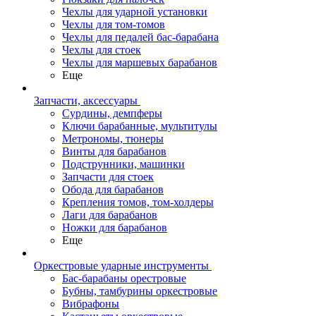
Чехлы для ударной установки
Чехлы для том-томов
Чехлы для педалей бас-барабана
Чехлы для стоек
Чехлы для маршевых барабанов
Еще
Запчасти, аксессуары
Сурдины, демпферы
Ключи барабанные, мультитулы
Метрономы, тюнеры
Винты для барабанов
Подструнники, машинки
Запчасти для стоек
Обода для барабанов
Крепления томов, том-холдеры
Лаги для барабанов
Ножки для барабанов
Еще
Оркестровые ударные инструменты
Бас-барабаны орестровые
Бубны, тамбурины оркестровые
Вибрафоны