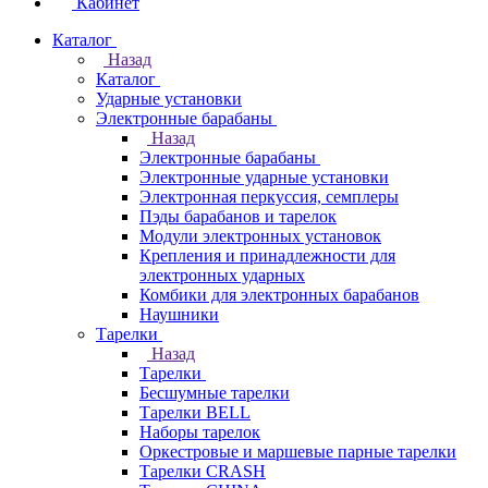
Кабинет
Каталог
Назад
Каталог
Ударные установки
Электронные барабаны
Назад
Электронные барабаны
Электронные ударные установки
Электронная перкуссия, семплеры
Пэды барабанов и тарелок
Модули электронных установок
Крепления и принадлежности для
электронных ударных
Комбики для электронных барабанов
Наушники
Тарелки
Назад
Тарелки
Бесшумные тарелки
Тарелки BELL
Наборы тарелок
Оркестровые и маршевые парные тарелки
Тарелки CRASH