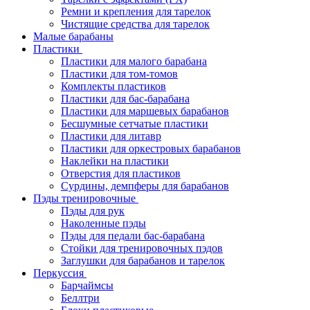
Ремни и крепления для тарелок
Чистящие средства для тарелок
Малые барабаны
Пластики
Пластики для малого барабана
Пластики для том-томов
Комплекты пластиков
Пластики для бас-барабана
Пластики для маршевых барабанов
Бесшумные сетчатые пластики
Пластики для литавр
Пластики для оркестровых барабанов
Наклейки на пластики
Отверстия для пластиков
Сурдины, демпферы для барабанов
Пэды тренировочные
Пэды для рук
Наколенные пэды
Пэды для педали бас-барабана
Стойки для тренировочных пэдов
Заглушки для барабанов и тарелок
Перкуссия
Барчаймсы
Беллтри