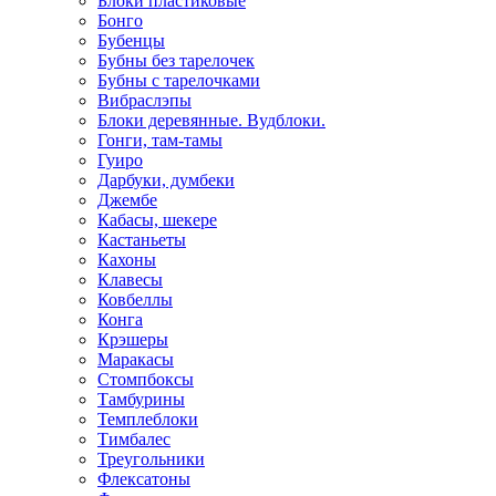
Блоки пластиковые
Бонго
Бубенцы
Бубны без тарелочек
Бубны с тарелочками
Вибраслэпы
Блоки деревянные. Вудблоки.
Гонги, там-тамы
Гуиро
Дарбуки, думбеки
Джембе
Кабасы, шекере
Кастаньеты
Кахоны
Клавесы
Ковбеллы
Конга
Крэшеры
Маракасы
Стомпбоксы
Тамбурины
Темплеблоки
Тимбалес
Треугольники
Флексатоны